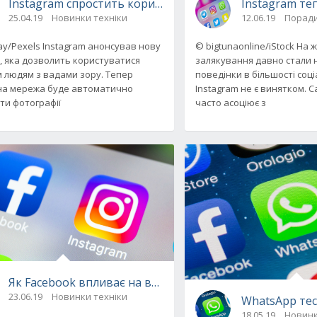
ення піти з компанії
Instagram спростить користування додатком для люд
Instagram те
25.04.19
Новинки техніки
12.06.19
Поради
ay/Pexels Instagram анонсував нову
© bigtunaonline/iStock На ж
, яка дозволить користуватися
залякування давно стали
м людям з вадами зору. Тепер
поведінки в більшості соц
на мережа буде автоматично
Instagram не є винятком. С
ти фотографії
часто асоціює з
 локація
Як Facebook впливає на ваші оновлення в Instagram
23.06.19
Новинки техніки
WhatsApp тес
18.05.19
Новинк