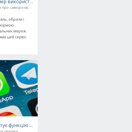
ей з порушеннями зору
пер використовує машинне навчання, щоб запобігти за
 про саморозвиток
аль, образи і
 нормою
іальних мереж.
аме цей сервіс
тує функцію додавання контактів за допомогою QR-код
и техніки