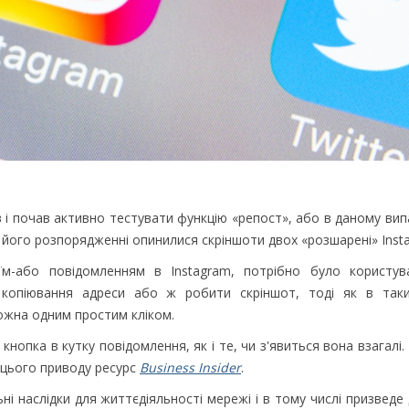
в і почав активно тестувати функцію «репост», або в даному вип
в його розпорядженні опинилися скріншоти двох «розшарені» Inst
їм-або повідомленням в Instagram, потрібно було користув
 копіювання адреси або ж робити скріншот, тоді як в так
можна одним простим кліком.
нопка в кутку повідомлення, як і те, чи з'явиться вона взагалі. 
 цього приводу ресурс
Business Insider
.
ні наслідки для життєдіяльності мережі і в тому числі призведе