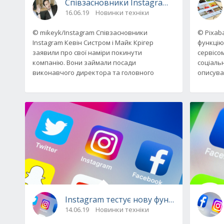
Співзасновники Instagram прийняли ріш
16.06.19
Новинки техніки
© mikeyk/Instagram Співзасновники
© Pixab
Instagram Кевін Систром і Майк Крігер
функцію
заявили про свої наміри покинути
сервісо
компанію. Вони займали посади
соціаль
виконавчого директора та головного
описува
Instagram тестує нову функцію: на черзі
14.06.19
Новинки техніки