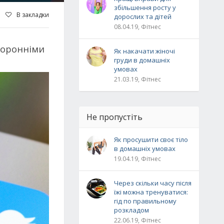
збільшення росту у
В закладки
дорослих та дітей
08.04.19, Фітнес
сторонніми
Як накачати жіночі
груди в домашніх
умовах
21.03.19, Фітнес
Не пропустіть
Як просушити своє тіло
в домашніх умовах
19.04.19, Фітнес
Через скільки часу після
їжі можна тренуватися:
гід по правильному
розкладом
22.06.19, Фітнес