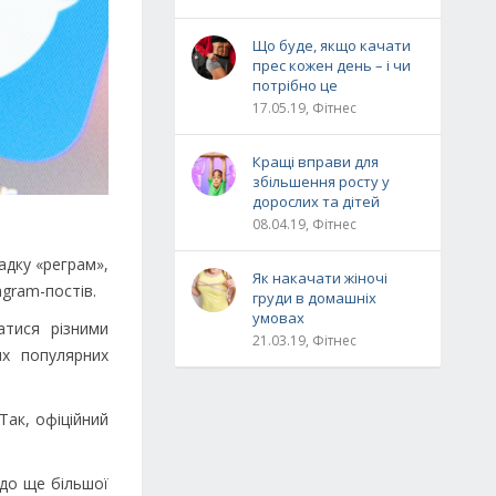
Що буде, якщо качати
прес кожен день – і чи
потрібно це
17.05.19, Фітнес
Кращі вправи для
збільшення росту у
дорослих та дітей
08.04.19, Фітнес
адку «реграм»,
Як накачати жіночі
agram-постів.
груди в домашніх
умовах
атися різними
21.03.19, Фітнес
их популярних
Так, офіційний
 до ще більшої