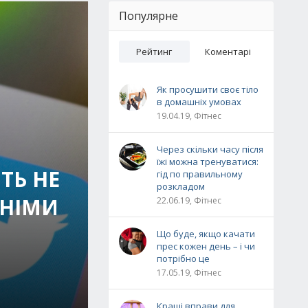
Популярне
Рейтинг
Коментарі
Як просушити своє тіло
в домашніх умовах
19.04.19, Фітнес
Через скільки часу після
їжі можна тренуватися:
ТЬ НЕ
гід по правильному
розкладом
ННІМИ
22.06.19, Фітнес
Що буде, якщо качати
прес кожен день – і чи
потрібно це
17.05.19, Фітнес
Кращі вправи для