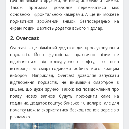
групові знімки з друзями, не використовуючи таймер.
Також програма дозволяє перемикатися між
основною і фронтальною камерами. А ще ви можете
подивитися зроблений знімок безпосередньо на
екрані годин. Вартість додатка всього 1 долар.
2. Overcast
Overcast – це відмінний додаток для прослуховування
подкастів. Його функціонал практично нічим не
відрізняється від конкуруючого софту, то тісна
інтеграція зі смарт-годинами робить його кращим
вибором. Наприклад, Overcast дозволяє запускати
відтворення подкастів, не виймаючи смартфон з
кишені, що дуже зручно. Також всі повідомлення про
появу нових записів будуть приходити саме на
годинник. Додаток коштує близько 10 доларів, але для
початку можна скористатися безкоштовною версією з
рекламою.