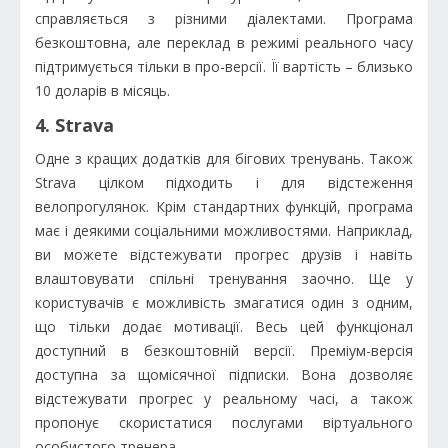
справляється з різними діалектами. Програма
безкоштовна, але переклад в режимі реального часу
підтримується тільки в про-версії. Її вартість – близько
10 доларів в місяць.
4. Strava
Одне з кращих додатків для бігових тренувань. Також
Strava цілком підходить і для відстеження
велопрогулянок. Крім стандартних функцій, програма
має і деякими соціальними можливостями. Наприклад,
ви можете відстежувати прогрес друзів і навіть
влаштовувати спільні тренування заочно. Ще у
користувачів є можливість змагатися один з одним,
що тільки додає мотивації. Весь цей функціонал
доступний в безкоштовній версії. Преміум-версія
доступна за щомісячної підписки. Вона дозволяє
відстежувати прогрес у реальному часі, а також
пропонує скористатися послугами віртуального
особистого тренера.