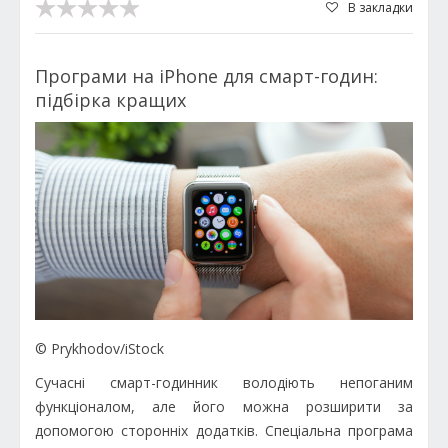
В закладки
Програми на iPhone для смарт-годин:
підбірка кращих
© Prykhodov/iStock
Сучасні смарт-годинник володіють непоганим
функціоналом, але його можна розширити за
допомогою сторонніх додатків. Спеціальна програма