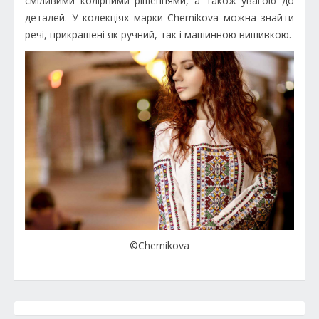
сміливими колірними рішеннями, а також увагою до
деталей. У колекціях марки Chernikova можна знайти
речі, прикрашені як ручний, так і машинною вишивкою.
©Chernikova