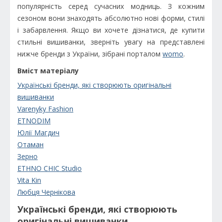
популярність серед сучасних модниць. З кожним
сезоном вони знаходять абсолютно нові форми, стилі
і забарвлення. Якщо ви хочете дізнатися, де купити
стильні вишиванки, зверніть увагу на представлені
нижче бренди з України, зібрані порталом
womo
.
Вміст матеріалу
Українські бренди, які створюють оригінальні
вишиванки
Varenyky Fashion
ETNODIM
Юлії Магдич
Отаман
Зерно
ETHNO CHIC Studio
Vita Kin
Любця Чернікова
Українські бренди, які створюють
оригінальні вишиванки