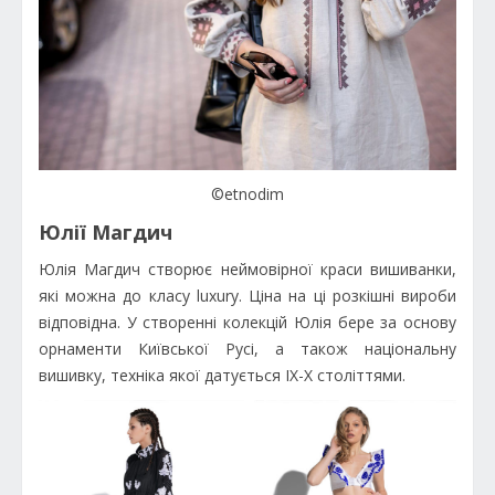
©etnodim
Юлії Магдич
Юлія Магдич створює неймовірної краси вишиванки,
які можна до класу luxury. Ціна на ці розкішні вироби
відповідна. У створенні колекцій Юлія бере за основу
орнаменти Київської Русі, а також національну
вишивку, техніка якої датується IX-X століттями.