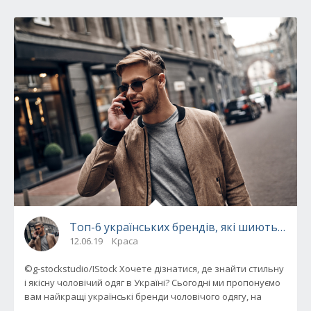
Топ-6 українських брендів, які шиють чолов
12.06.19
Краса
©g-stockstudio/IStock Хочете дізнатися, де знайти стильну
і якісну чоловічий одяг в Україні? Сьогодні ми пропонуємо
вам найкращі українські бренди чоловічого одягу, на