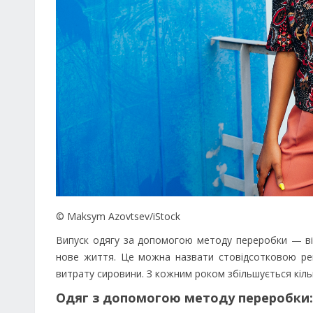
© Maksym Azovtsev/iStock
Випуск одягу за допомогою методу переробки — від
нове життя. Це можна назвати стовідсотковою рев
витрату сировини. З кожним роком збільшується кільк
Одяг з допомогою методу переробки: 