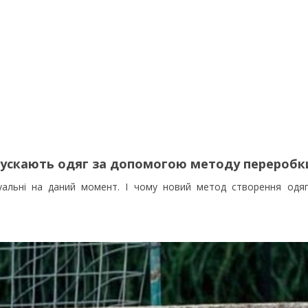
випускають одяг за допомогою методу переробк
уальні на даний момент. І чому новий метод створення одяг