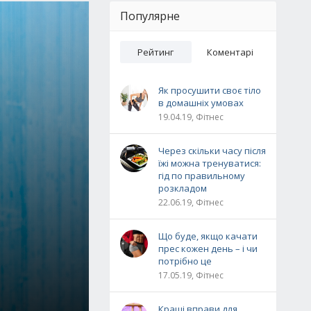
Популярне
Рейтинг
Коментарі
Як просушити своє тіло
в домашніх умовах
19.04.19, Фітнес
Через скільки часу після
їжі можна тренуватися:
гід по правильному
розкладом
22.06.19, Фітнес
Що буде, якщо качати
прес кожен день – і чи
потрібно це
17.05.19, Фітнес
Кращі вправи для