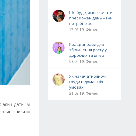
Що буде, якщо качати
прес кожен день – і чи
потрібно це
17.05.19, Фітнес
Кращі вправи для
збільшення росту у
дорослих та дітей
08.04.19, Фітнес
Як накачати жіночі
груди в домашніх
умовах
21.03.19, Фітнес
али і дати їм
воляє знизити