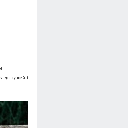
и.
у доступний і