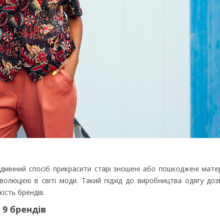
мінний спосіб прикрасити старі зношені або пошкоджені матері
олюцією в світі моди. Такий підхід до виробництва одягу доз
ість брендів.
9 брендів