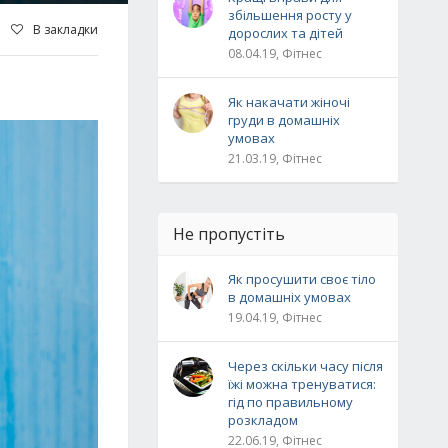
збільшення росту у
В закладки
дорослих та дітей
08.04.19, Фітнес
Як накачати жіночі
груди в домашніх
умовах
21.03.19, Фітнес
Не пропустіть
Як просушити своє тіло
в домашніх умовах
19.04.19, Фітнес
Через скільки часу після
їжі можна тренуватися:
гід по правильному
розкладом
22.06.19, Фітнес