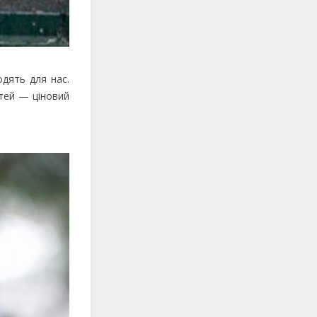
одять для нас.
стей — ціновий