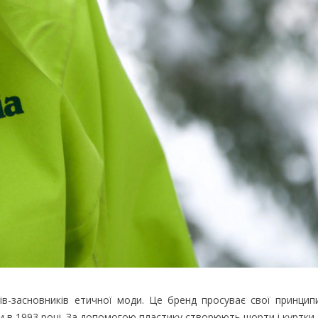
в-засновників етичної моди. Це бренд просуває свої принципи
 в 1993 році. За допомогою пластику створюють шорти і куртки.