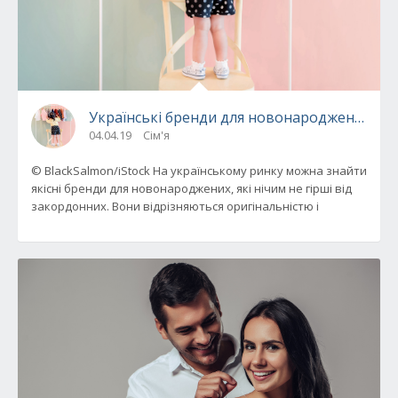
Українські бренди для новонароджених: то
04.04.19
Сім'я
© BlackSalmon/iStock На українському ринку можна знайти
якісні бренди для новонароджених, які нічим не гірші від
закордонних. Вони відрізняються оригінальністю і