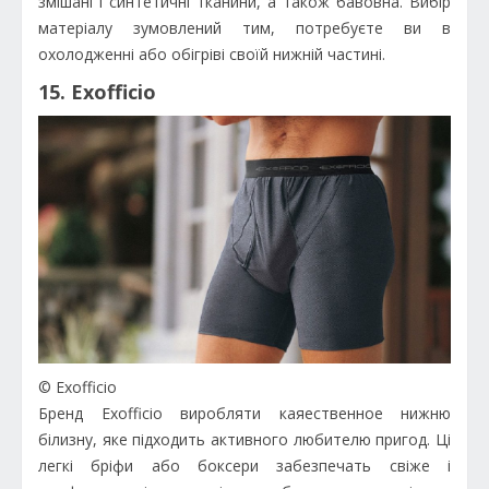
змішані і синтетичні тканини, а також бавовна. Вибір
матеріалу зумовлений тим, потребуєте ви в
охолодженні або обігріві своїй нижній частині.
15. Exofficio
© Exofficio
Бренд Exofficio виробляти каяественное нижню
білизну, яке підходить активного любителю пригод. Ці
легкі бріфи або боксери забезпечать свіже і