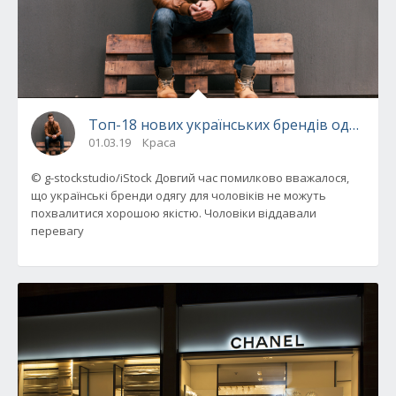
Топ-18 нових українських брендів одягу для
01.03.19
Краса
© g-stockstudio/iStock Довгий час помилково вважалося,
що українські бренди одягу для чоловіків не можуть
похвалитися хорошою якістю. Чоловіки віддавали
перевагу