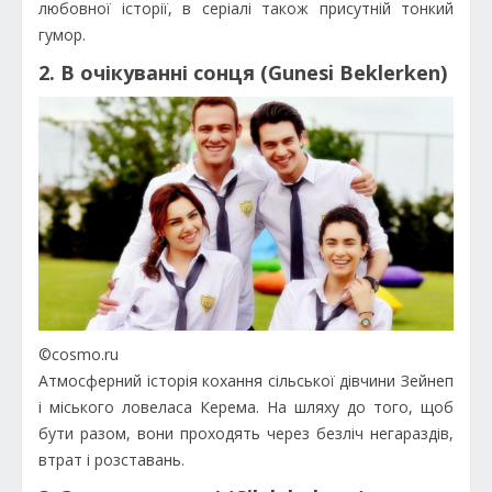
любовної історії, в серіалі також присутній тонкий
гумор.
2. В очікуванні сонця (Gunesi Beklerken)
©cosmo.ru
Атмосферний історія кохання сільської дівчини Зейнеп
і міського ловеласа Керема. На шляху до того, щоб
бути разом, вони проходять через безліч негараздів,
втрат і розставань.