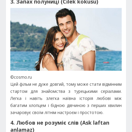
3. Запах полуниці (Cilek kokusu)
©cosmo.ru
Цей фільм не дуже довгий, тому може стати відмінним
стартом для знайомства з турецькими серіалами.
Легка і навіть злегка наївна історія любові між
багатим хлопцем і бідною дівчиною з перших хвилин
зачаровує своїм літнім настроєм і простотою.
4. Любов не розуміє слів (Ask laftan
anlamaz)