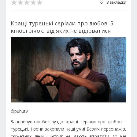
В закладки
Кращі турецькі серіали про любов: 5
кінострічок, від яких не відірватися
©puhutv
Заперечувати безглуздо: кращі серіали про любов –
турецькі, і вони захопили наші уми! Безліч персонажів,
сюжетних ліній і інтриг не дають втратити до неї