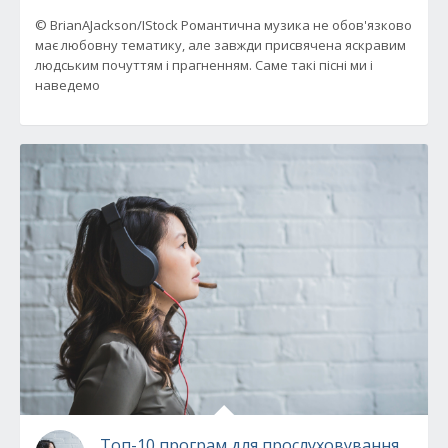
© BrianAJackson/IStock Романтична музика не обов'язково
має любовну тематику, але завжди присвячена яскравим
людським почуттям і прагненням. Саме такі пісні ми і
наведемо
Топ-10 програм для прослуховування музи