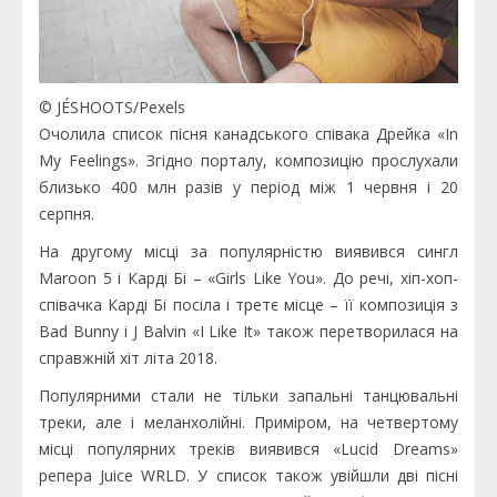
© JÉSHOOTS/Pexels
Очолила список пісня канадського співака Дрейка «In
My Feelings». Згідно порталу, композицію прослухали
близько 400 млн разів у період між 1 червня і 20
серпня.
На другому місці за популярністю виявився сингл
Maroon 5 і Карді Бі – «Girls Like You». До речі, хіп-хоп-
співачка Карді Бі посіла і третє місце – її композиція з
Bad Bunny і J Balvin «I Like It» також перетворилася на
справжній хіт літа 2018.
Популярними стали не тільки запальні танцювальні
треки, але і меланхолійні. Приміром, на четвертому
місці популярних треків виявився «Lucid Dreams»
репера Juice WRLD. У список також увійшли дві пісні