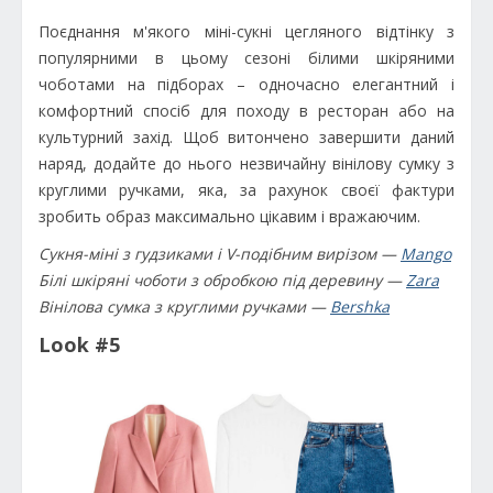
Поєднання м'якого міні-сукні цегляного відтінку з
популярними в цьому сезоні білими шкіряними
чоботами на підборах – одночасно елегантний і
комфортний спосіб для походу в ресторан або на
культурний захід. Щоб витончено завершити даний
наряд, додайте до нього незвичайну вінілову сумку з
круглими ручками, яка, за рахунок своєї фактури
зробить образ максимально цікавим і вражаючим.
Сукня-міні з гудзиками і V-подібним вирізом —
Mango
Білі шкіряні чоботи з обробкою під деревину —
Zara
Вінілова сумка з круглими ручками —
Bershka
Look #5