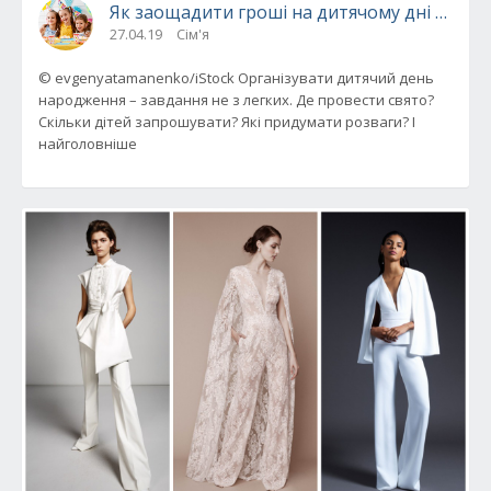
Як заощадити гроші на дитячому дні наро
27.04.19
Сім'я
© evgenyatamanenko/iStock Організувати дитячий день
народження – завдання не з легких. Де провести свято?
Скільки дітей запрошувати? Які придумати розваги? І
найголовніше