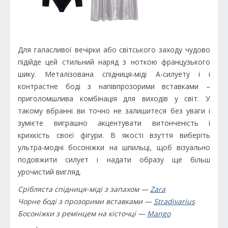
Для галасливої вечірки або світського заходу чудово
підійде цей стильний наряд з ноткою французького
шику. Металізована спідниця-міді А-силуету і і
контрастне боді з напівпрозорими вставками –
приголомшлива комбінація для виходів у світ. У
такому вбранні ви точно не залишитеся без уваги і
зумієте виграшно акцентувати витонченість і
крихкість своєї фігури. В якості взуття виберіть
ультра-модні босоніжки на шпильці, щоб візуально
подовжити силует і надати образу ще більш
урочистий вигляд.
Срібляста спідниця-міді з запахом —
Zara
Чорне боді з прозорими вставками —
Stradivarius
Босоніжки з ремінцем на кісточці —
Mango