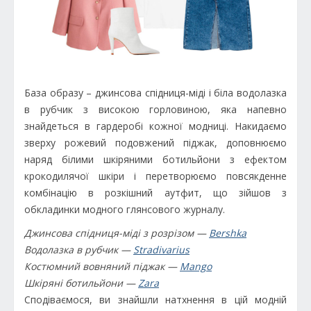
База образу – джинсова спідниця-міді і біла водолазка
в рубчик з високою горловиною, яка напевно
знайдеться в гардеробі кожної модниці. Накидаємо
зверху рожевий подовжений піджак, доповнюємо
наряд білими шкіряними ботильйони з ефектом
крокодилячої шкіри і перетворюємо повсякденне
комбінацію в розкішний аутфит, що зійшов з
обкладинки модного глянсового журналу.
Джинсова спідниця-міді з розрізом —
Bershka
Водолазка в рубчик —
Stradivarius
Костюмний вовняний піджак —
Mango
Шкіряні ботильйони —
Zara
Сподіваємося, ви знайшли натхнення в цій модній