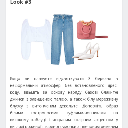
Look #3
Якщо ви плануєте відсвяткувати 8 березня в
неформальній атмосфері без встановленого дрес-
коду, візьміть за основу наряду базові блакитні
джинси із завищеною талією, а також білу мереживну
блузку з витонченим декольте. Доповніть образ
білими гостроносими туфлями-човниками на
високому каблуці і яскравим колірним акцентом у
вигляді рожевої шкіряної сумочки з плечовим ременем