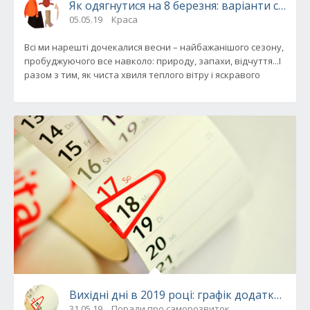
Як одягнутися на 8 березня: варіанти стиль
05.05.19
Краса
Всі ми нарешті дочекалися весни – найбажанішого сезону,
пробуджуючого все навколо: природу, запахи, відчуття...І
разом з тим, як чиста хвиля теплого вітру і яскравого
Вихідні дні в 2019 році: графік додаткових 
31.05.19
Поради про саморозвиток