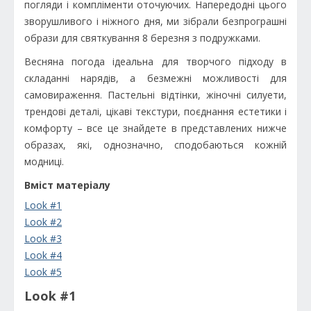
погляди і компліменти оточуючих. Напередодні цього
зворушливого і ніжного дня, ми зібрали безпрограшні
образи для святкування 8 березня з подружками.
Весняна погода ідеальна для творчого підходу в
складанні нарядів, а безмежні можливості для
самовираження. Пастельні відтінки, жіночні силуети,
трендові деталі, цікаві текстури, поєднання естетики і
комфорту – все це знайдете в представлених нижче
образах, які, однозначно, сподобаються кожній
модниці.
Вміст матеріалу
Look #1
Look #2
Look #3
Look #4
Look #5
Look #1