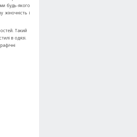
ами будь-якого
у жіночність і
остей. Такий
тилі в одязі.
рафічні