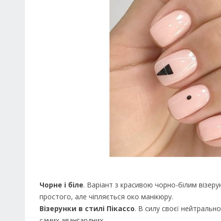
Чорне і біле
. Варіант з красивою чорно-білим візер
простого, але чіпляється око манікюру.
Візерунки в стилі Пікассо
. В силу своєї нейтральн
самих авангардних.