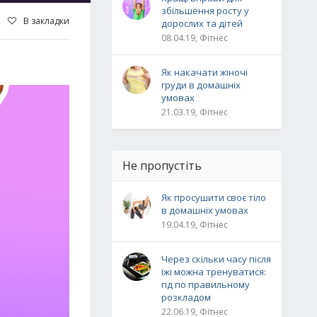
збільшення росту у
В закладки
дорослих та дітей
08.04.19, Фітнес
Як накачати жіночі
груди в домашніх
умовах
21.03.19, Фітнес
Не пропустіть
Як просушити своє тіло
в домашніх умовах
19.04.19, Фітнес
Через скільки часу після
їжі можна тренуватися:
гід по правильному
розкладом
22.06.19, Фітнес