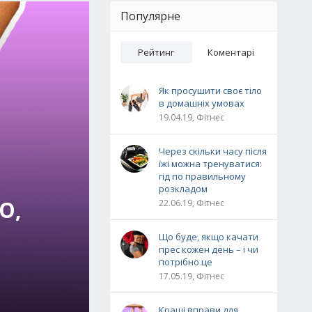
Популярне
Рейтинг
Коментарі
Як просушити своє тіло
в домашніх умовах
19.04.19, Фітнес
Через скільки часу після
їжі можна тренуватися:
гід по правильному
розкладом
О,
22.06.19, Фітнес
Що буде, якщо качати
прес кожен день – і чи
потрібно це
17.05.19, Фітнес
Кращі вправи для