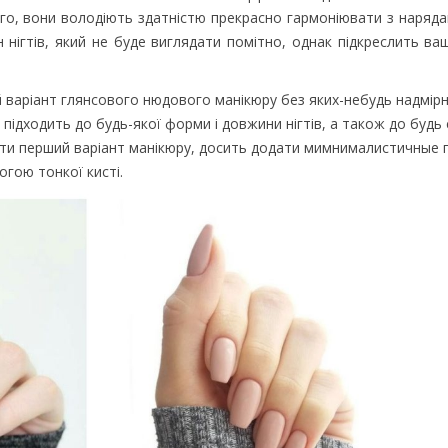
того, вони володіють здатністю прекрасно гармоніювати з наряд
нігтів, який не буде виглядати помітно, однак підкреслить ваш
й варіант глянсового нюдового манікюру без яких-небудь надмірн
підходить до будь-якої форми і довжини нігтів, а також до будь с
ити перший варіант манікюру, досить додати мимнималистичные г
огою тонкої кисті.