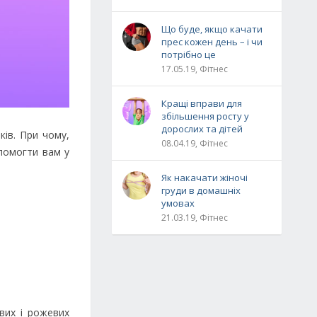
Що буде, якщо качати
прес кожен день – і чи
потрібно це
17.05.19, Фітнес
Кращі вправи для
збільшення росту у
дорослих та дітей
ків. При чому,
08.04.19, Фітнес
помогти вам у
Як накачати жіночі
груди в домашніх
умовах
21.03.19, Фітнес
вих і рожевих