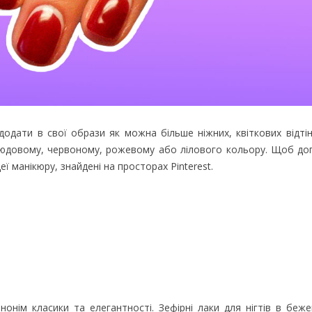
додати в свої образи як можна більше ніжних, квіткових відтін
 нюдовому, червоному, рожевому або лілового кольору. Щоб до
еї манікюру, знайдені на просторах Pinterest.
онім класики та елегантності. Зефірні лаки для нігтів в беже