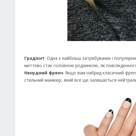
Градієнт
. Одна з найбільш затребуваних і популярних
миттєво стає головною родзинкою, як повсякденного,
Ненудний френч
. Якщо вам набрид класичний френ
стильний манікюр, який все ще залишається нейтрал