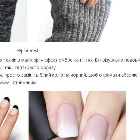
©pinterest
 технік в манікюрі – ефект омбре на нігтях. Він візуально подовжу
 так і святкового образу.
ч, просто замініть білий колір на чорний, щоб отримати абсолю
ьним і стриманим.