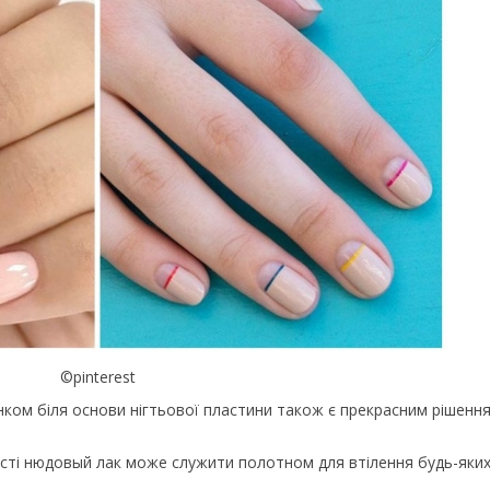
©pinterest
унком біля основи нігтьової пластини також є прекрасним рішенн
ості нюдовый лак може служити полотном для втілення будь-яких 