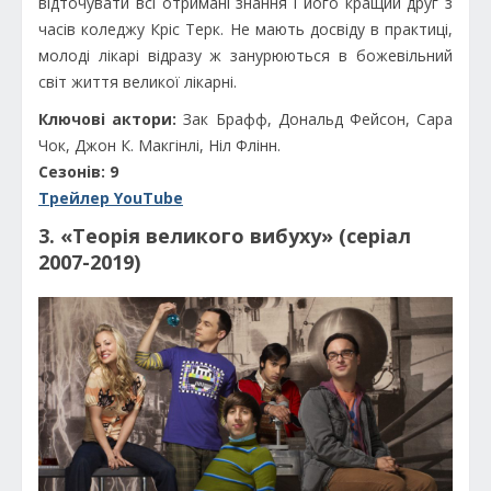
відточувати всі отримані знання і його кращий друг з
часів коледжу Кріс Терк. Не мають досвіду в практиці,
молоді лікарі відразу ж занурюються в божевільний
світ життя великої лікарні.
Ключові актори:
Зак Брафф, Дональд Фейсон, Сара
Чок, Джон К. Макгінлі, Ніл Флінн.
Сезонів: 9
Трейлер YouTube
3. «Теорія великого вибуху» (серіал
2007-2019)