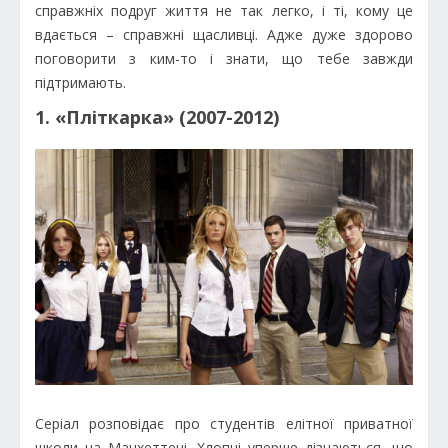
справжніх подруг життя не так легко, і ті, кому це
вдається – справжні щасливці. Адже дуже здорово
поговорити з ким-то і знати, що тебе завжди
підтримають.
1. «Пліткарка» (2007-2012)
Серіал розповідає про студентів елітної приватної
школи на Манхеттені. Хлопці уперше дізнаються, що