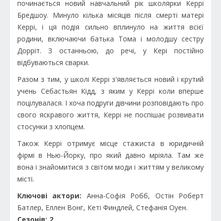
починається новий навчальний рік школярки Керрі
Бредшоу. Минуло кілька місяців після смерті матері
Керрі, і ця подія сильно вплинуло на життя всієї
родини, включаючи батька Тома і молодшу сестру
Дорріт. З останньою, до речі, у Кері постійно
відбуваються сварки.
Разом з тим, у школі Керрі з'являється новий і крутий
учень Себастьян Кідд, з яким у Керрі коли вперше
поцілувалася. І хоча подруги дівчини розповідають про
свого яскравого життя, Керрі не поспішає розвивати
стосунки з хлопцем.
Також Керрі отримує місце стажиста в юридичній
фірмі в Нью-Йорку, про який давно мріяла. Там же
вона і знайомитися з світом моди і життям у великому
місті.
Ключові актори:
Анна-Софія Робб, Остін Роберт
Батлер, Еллен Вонг, Кеті Финдлей, Стефанія Оуен.
Сезонів: 2