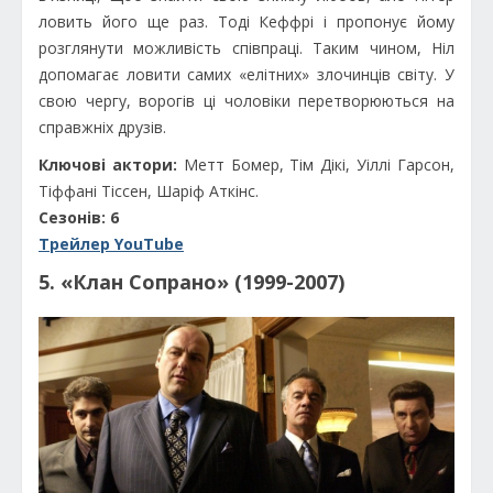
ловить його ще раз. Тоді Кеффрі і пропонує йому
розглянути можливість співпраці. Таким чином, Ніл
допомагає ловити самих «елітних» злочинців світу. У
свою чергу, ворогів ці чоловіки перетворюються на
справжніх друзів.
Ключові актори:
Метт Бомер, Тім Дікі, Уіллі Гарсон,
Тіффані Тіссен, Шаріф Аткінс.
Сезонів: 6
Трейлер YouTube
5. «Клан Сопрано» (1999-2007)