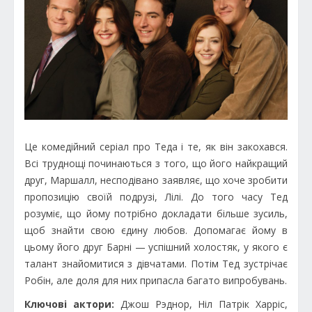
Це комедійний серіал про Теда і те, як він закохався.
Всі труднощі починаються з того, що його найкращий
друг, Маршалл, несподівано заявляє, що хоче зробити
пропозицію своїй подрузі, Лілі. До того часу Тед
розуміє, що йому потрібно докладати більше зусиль,
щоб знайти свою єдину любов. Допомагає йому в
цьому його друг Барні — успішний холостяк, у якого є
талант знайомитися з дівчатами. Потім Тед зустрічає
Робін, але доля для них припасла багато випробувань.
Ключові актори:
Джош Рэднор, Ніл Патрік Харріс,