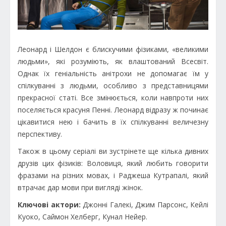
Леонард і Шелдон є блискучими фізиками, «великими
людьми», які розуміють, як влаштований Всесвіт.
Однак їх геніальність анітрохи не допомагає їм у
спілкуванні з людьми, особливо з представницями
прекрасної статі. Все змінюється, коли навпроти них
поселяється красуня Пенні. Леонард відразу ж починає
цікавитися нею і бачить в їх спілкуванні величезну
перспективу.
Також в цьому серіалі ви зустрінете ще кілька дивних
друзів цих фізиків: Воловиця, який любить говорити
фразами на різних мовах, і Раджеша Кутрапалі, який
втрачає дар мови при вигляді жінок.
Ключові актори:
Джонні Галекі, Джим Парсонс, Кейлі
Куоко, Саймон Хелберг, Кунал Нейер.