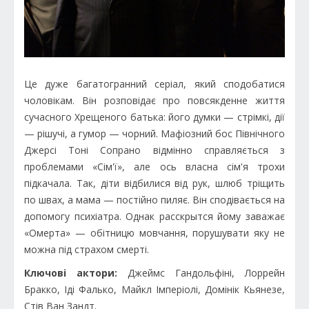
Це дуже багатогранний серіал, який сподобатися
чоловікам. Він розповідає про повсякденне життя
сучасного Хрещеного батька: його думки — стрімкі, дії
— рішучі, а гумор — чорний. Мафіозний бос Північного
Джерсі Тоні Сопрано відмінно справляється з
проблемами «Сім'ї», але ось власна сім'я трохи
підкачала. Так, діти відбилися від рук, шлюб тріщить
по швах, а мама — постійно пиляє. Він сподівається на
допомогу психіатра. Однак расскрытся йому заважає
«Омерта» — обітницю мовчання, порушувати яку не
можна під страхом смерті.
Ключові актори:
Джеймс Гандольфіні, Лоррейн
Бракко, Іді Фалько, Майкл Імперіолі, Домінік Кьянезе,
Стів Ван Зандт.