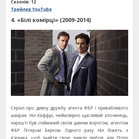
Сезонів: 12
Трейлер YouTube
4. «Білі комірці» (2009-2014)
Серіал про дивну дружбу агента ФБР і привабливого
шахрая. Ніл Кеффрі, неймовірно щасливий злочинець,
нарешті був спійманий своїм давнім ворогом, агентом
ФБР Пітером Берком. Одного разу Ніл біжить з
в'язниці, щоб знайти свою зниклу любов, але Пітер