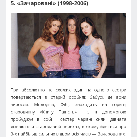
5. «Зачаровані» (1998-2006)
Три абсолютно не схожих один на одного сестри
повертаються в старий особняк бабусі, де вони
виросли. Молодша, Фібі, знаходить на горищі
старовинну «Книгу Таїнств» і з її допомогою
пробуджує в собі і сестер чарівні сили. Дівчата
дізнаються стародавній переказ, в якому йдеться про
3-х найбільш сильних відьом всіх часів — Зачарованих.