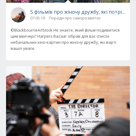
5 фільмів про жіночу дружбу, які потрібно 
07.05.19
Поради про саморозвиток
©BlackbourneA/IStock Не знаєте, який фільм подивитися
цим ввечері? Harpers Bazaar зібрав для вас список
небанальних кіно-картин про жіночу дружбу, які варті
вашої уваги.