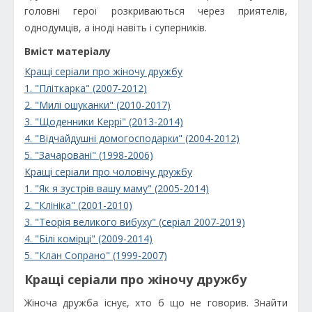
головні герої розкриваються через приятелів,
однодумців, а іноді навіть і суперників.
Вміст матеріалу
Кращі серіали про жіночу дружбу
1. "Пліткарка" (2007-2012)
2. "Милі ошуканки" (2010-2017)
3. "Щоденники Керрі" (2013-2014)
4. "Відчайдушні домогосподарки" (2004-2012)
5. "Зачаровані" (1998-2006)
Кращі серіали про чоловічу дружбу
1. "Як я зустрів вашу маму" (2005-2014)
2. "Клініка" (2001-2010)
3. "Теорія великого вибуху" (серіал 2007-2019)
4. "Білі комірці" (2009-2014)
5. "Клан Сопрано" (1999-2007)
Кращі серіали про жіночу дружбу
Жіноча дружба існує, хто б що не говорив. Знайти