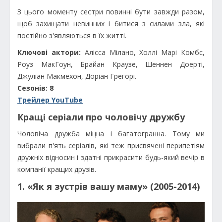
З цього моменту сестри повинні бути завжди разом,
щоб захищати невинних і битися з силами зла, які
постійно з'являються в їх житті.
Ключові актори:
Алісса Мілано, Холлі Марі Комбс,
Роуз МакГоун, Брайан Краузе, Шеннен Доерті,
Джуліан Макмехон, Доріан Грегорі.
Сезонів: 8
Трейлер YouTube
Кращі серіали про чоловічу дружбу
Чоловіча дружба міцна і багатогранна. Тому ми
вибрали п'ять серіалів, які теж присвячені перипетіям
дружніх відносин і здатні прикрасити будь-який вечір в
компанії кращих друзів.
1. «Як я зустрів вашу маму» (2005-2014)