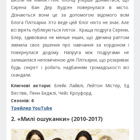
Сирена Ван Дер Вудсен повернулася в місто.
Дізнаються вони це за допомогою відомого всім
блога Пліткарки. Хто веде цей блог ніхто не знає. Але
всі вірять публікуються пліток . Краща подруга Серени,
Блер, здивована не менше інших, що дівчина раптом
змінила своє рішення про навчання за кордоном і
повернулася додому. Напруга між подругами не
залишилася непоміченою для Пліткарки, що розкриває
будь секрет і робить надбанням громадськості всі
скандали.
Ключові актори:
Блейк Лайвлі, Лейтон Містер, Ед
Вествік, Пенн Беджлі, Чейс Кроуфорд.
Сезонів: 6
Трейлер YouTube
2. «Милі ошуканки» (2010-2017)