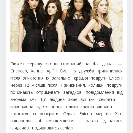
Сюжет серіалу сконцентрований на 4-х дівчат —
Спенсер, Ханне, Арії і Емілі. Їх дружба припинилася
після зникнення їх загальної кращої подруги Елісон.
Через 12 місяців після її зникнення, колишні подруги
починають отримувати загадкові повідомлення від
аноніма «A». Ця людина знає всі їхні секрети —
включаючи ті, які знала тільки зникла дівчина — і
загрожує їх розкрити. Однак Елісон мертва. Хто
відправляє ці повідомлення і варто дізнатися
глядачеві, подивившись серіал.