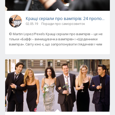
Кращі серіали про вампірів: 24 пропозиції
02.05.19
Поради про саморозвиток
© Martin Lopez/Pexels Кращі серіали про вампірів – це не
тільки «Баффі – винищувачка вампірів» і «Щоденники
вампіра». Світу кіно є, що запропонувати глядачеві і чим