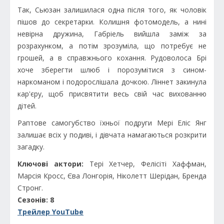
Так, Сьюзан залишилася одна після того, як чоловік
пішов до секретарки. Колишня фотомодель, а нині
невірна дружина, Габріель вийшла заміж за
розрахунком, а потім зрозуміла, що потребує не
грошей, а в справжнього кохання. Рудоволоса Брі
хоче зберегти шлюб і порозумітися з сином-
наркоманом і подорослішала дочкою. Ліннет закинула
кар'єру, щоб присвятити весь свій час вихованню
дітей.
Раптове самогубство їхньої подруги Мері Еліс Янг
залишає всіх у подиві, і дівчата намагаються розкрити
загадку.
Ключові актори:
Тері Хетчер, Фелісіті Хаффман,
Марсія Кросс, Єва Лонгорія, Ніколетт Шерідан, Бренда
Стронг.
Сезонів: 8
Трейлер YouTube