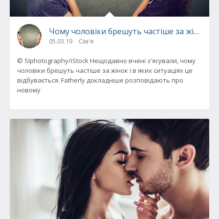
Чому чоловіки брешуть частіше за жінок –
05.03.19
Сім'я
© SIphotography/iStock Нещодавно вчені з'ясували, чому
чоловіки брешуть частіше за жінок і в яких ситуаціях це
відбувається. Fatherly докладніше розповідають про
новому