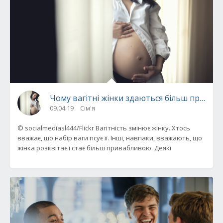
Чому вагітні жінки здаються більш приваб
09.04.19
Сім'я
© socialmediasl444/Flickr Вагітність змінює жінку. Хтось
вважає, що набір ваги псує її. Інші, навпаки, вважають, що
жінка розквітає і стає більш привабливою. Деякі