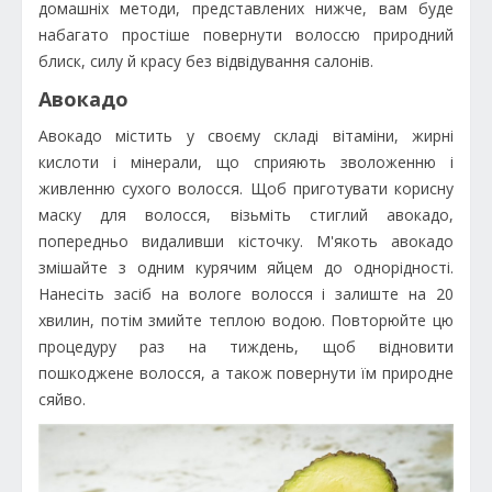
домашніх методи, представлених нижче, вам буде
набагато простіше повернути волоссю природний
блиск, силу й красу без відвідування салонів.
Авокадо
Авокадо містить у своєму складі вітаміни, жирні
кислоти і мінерали, що сприяють зволоженню і
живленню сухого волосся. Щоб приготувати корисну
маску для волосся, візьміть стиглий авокадо,
попередньо видаливши кісточку. М'якоть авокадо
змішайте з одним курячим яйцем до однорідності.
Нанесіть засіб на вологе волосся і залиште на 20
хвилин, потім змийте теплою водою. Повторюйте цю
процедуру раз на тиждень, щоб відновити
пошкоджене волосся, а також повернути їм природне
сяйво.