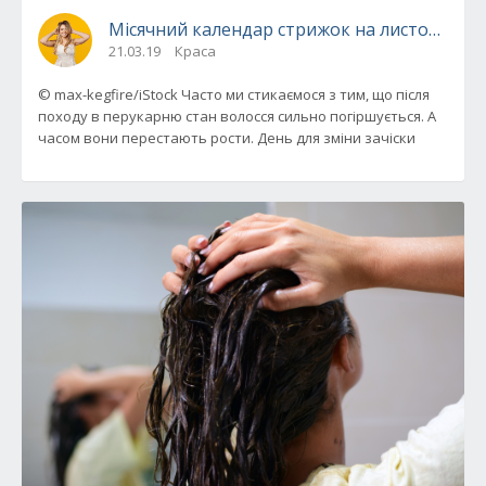
Місячний календар стрижок на листопад 20
21.03.19
Краса
© max-kegfire/iStock Часто ми стикаємося з тим, що після
походу в перукарню стан волосся сильно погіршується. А
часом вони перестають рости. День для зміни зачіски