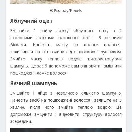
©Pixabay/Pexels
Яблучний оцет
Змішайте 1 чайну ложку яблучного оцту з 2
столовими ложками оливкової олії і 3 яєчними
білками. Нанесіть маску на вологе волосся,
залишивши на пів години під шапочкою і рушником.
Змийте маску теплою водою, використовуючи
шампунь. Це засіб допоможе вам відновити і зміцнити
пошкоджені, ламке волосся.
Яєчний шампунь
Змішайте 1 яйце з невеликою кількістю шампуню.
Нанесіть засіб на пошкоджені волосся і залиште на 5
хвилин, після чого змийте теплою водою. Це
допоможе зміцнити і відновити структуру волосся
зсередини.