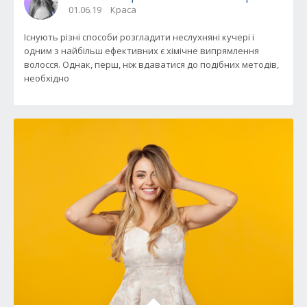
01.06.19
Краса
Існують різні способи розгладити неслухняні кучері і
одним з найбільш ефективних є хімічне випрямлення
волосся. Однак, перш, ніж вдаватися до подібних методів,
необхідно