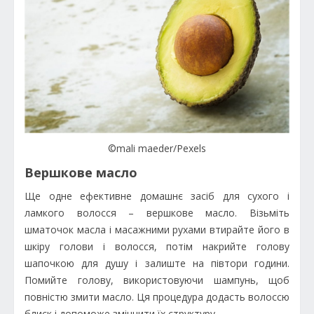
©mali maeder/Pexels
Вершкове масло
Ще одне ефективне домашнє засіб для сухого і
ламкого волосся – вершкове масло. Візьміть
шматочок масла і масажними рухами втирайте його в
шкіру голови і волосся, потім накрийте голову
шапочкою для душу і залиште на півтори години.
Помийте голову, використовуючи шампунь, щоб
повністю змити масло. Ця процедура додасть волоссю
блиск і допоможе зміцнити їх структуру.