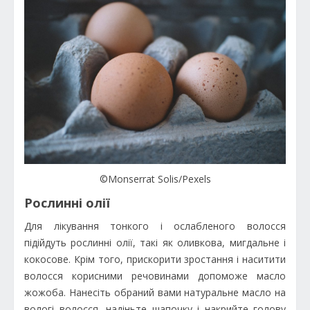
©Monserrat Solis/Pexels
Рослинні олії
Для лікування тонкого і ослабленого волосся
підійдуть рослинні олії, такі як оливкова, мигдальне і
кокосове. Крім того, прискорити зростання і наситити
волосся корисними речовинами допоможе масло
жожоба. Нанесіть обраний вами натуральне масло на
вологі волосся, надіньте шапочку і накрийте голову