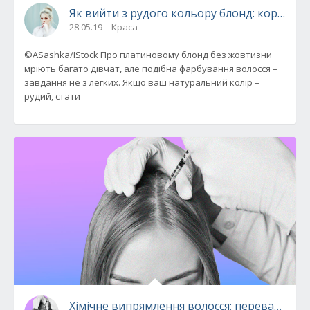
Як вийти з рудого кольору блонд: коротка і
28.05.19
Краса
©ASashka/IStock Про платиновому блонд без жовтизни
мріють багато дівчат, але подібна фарбування волосся –
завдання не з легких. Якщо ваш натуральний колір –
рудий, стати
Хімічне випрямлення волосся: переваги, р