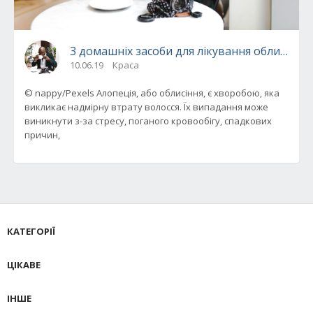
3 домашніх засоби для лікування облисіння
10.06.19
Краса
© nappy/Pexels Алопеція, або облисіння, є хворобою, яка
викликає надмірну втрату волосся. Їх випадання може
виникнути з-за стресу, поганого кровообігу, спадкових
причин,
КАТЕГОРІЇ
ЦІКАВЕ
ІНШЕ