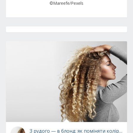
©Mareefe/Pexels
З рудого — в блонд: як поміняти колір в д