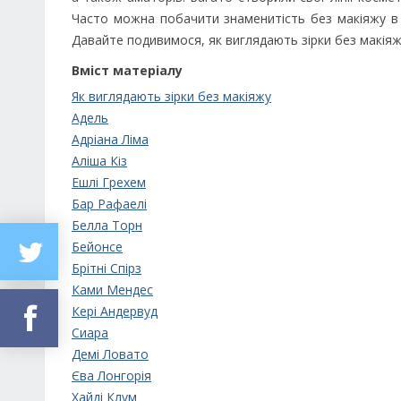
Часто можна побачити знаменитість без макіяжу в 
Давайте подивимося, як виглядають зірки без макіяж
Вміст матеріалу
Як виглядають зірки без макіяжу
Адель
Адріана Ліма
Аліша Кіз
Ешлі Грехем
Бар Рафаелі
Белла Торн
Бейонсе
Брітні Спірз
Ками Мендес
Кері Андервуд
Сиара
Демі Ловато
Єва Лонгорія
Хайді Клум