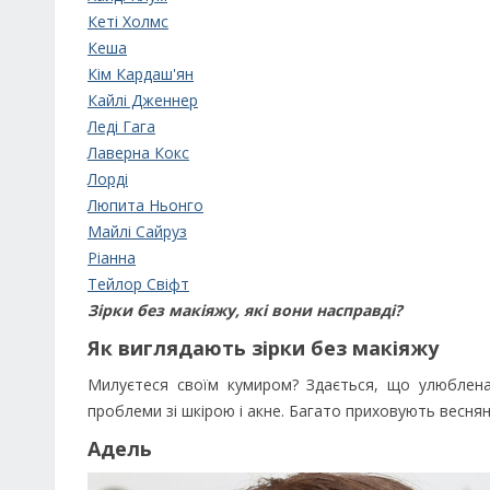
Кеті Холмс
Кеша
Кім Кардаш'ян
Кайлі Дженнер
Леді Гага
Лаверна Кокс
Лорді
Люпита Ньонго
Майлі Сайруз
Ріанна
Тейлор Свіфт
Зірки без макіяжу, які вони насправді?
Як виглядають зірки без макіяжу
Милуєтеся своїм кумиром? Здається, що улюблена 
проблеми зі шкірою і акне. Багато приховують весня
Адель