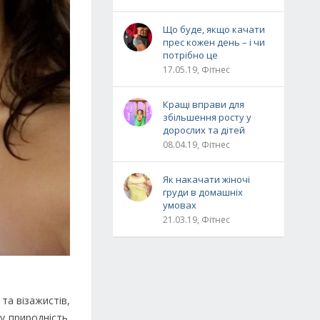
Що буде, якщо качати
прес кожен день – і чи
потрібно це
17.05.19, Фітнес
Кращі вправи для
збільшення росту у
дорослих та дітей
08.04.19, Фітнес
Як накачати жіночі
груди в домашніх
умовах
21.03.19, Фітнес
та візажистів,
у природність.