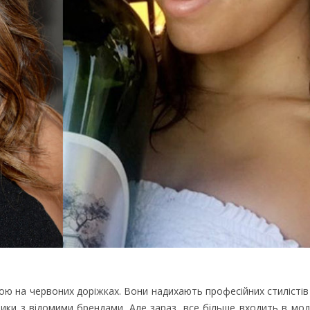
ю на червоних доріжках. Вони надихають професійних стилістів 
тики з відомими брендами. Але зараз, все більше входить в мод