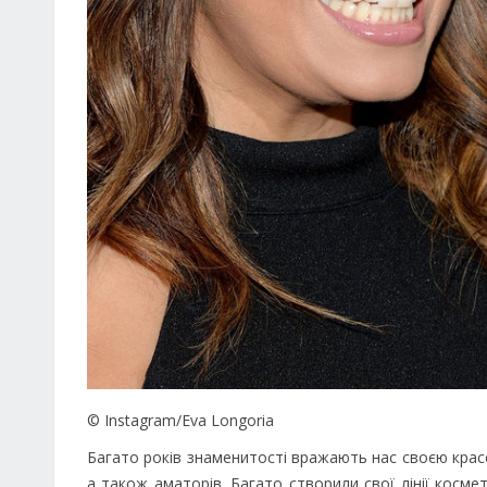
© Instagram/Eva Longoria
Багато років знаменитості вражають нас своєю красо
а також аматорів. Багато створили свої лінії косме