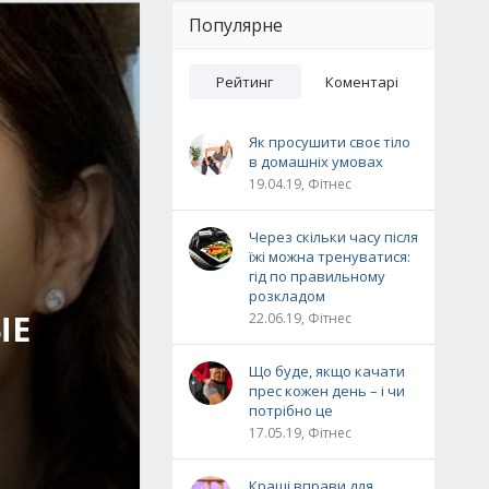
Популярне
Рейтинг
Коментарі
Як просушити своє тіло
в домашніх умовах
19.04.19, Фітнес
Через скільки часу після
їжі можна тренуватися:
гід по правильному
розкладом
ЫЕ
22.06.19, Фітнес
Що буде, якщо качати
прес кожен день – і чи
потрібно це
17.05.19, Фітнес
Кращі вправи для