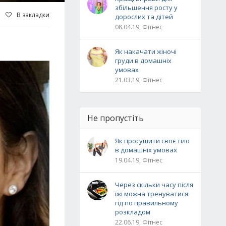
збільшення росту у
В закладки
дорослих та дітей
08.04.19, Фітнес
Як накачати жіночі
груди в домашніх
умовах
21.03.19, Фітнес
Не пропустіть
Як просушити своє тіло
в домашніх умовах
19.04.19, Фітнес
Через скільки часу після
їжі можна тренуватися:
гід по правильному
розкладом
22.06.19, Фітнес