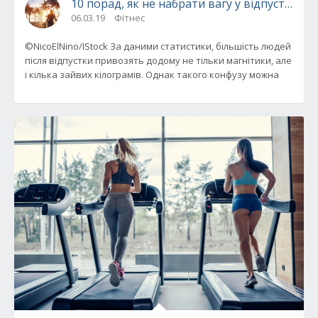
10 порад, як не набрати вагу у відпустці
06.03.19
Фітнес
©NicoElNino/IStock За даними статистики, більшість людей
після відпустки привозять додому не тільки магнітики, але
і кілька зайвих кілограмів. Однак такого конфузу можна