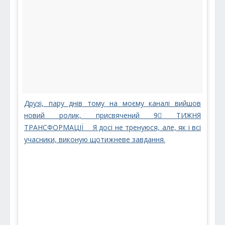
Друзі, пару днів тому на моєму каналі вийшов
новий ролик, присвячений 9⃣ ТИЖНЯ
ТРАНСФОРМАЦІЇ ⠀ Я досі не тренуюся, але, як і всі
учасники, виконую щотижневе завдання.