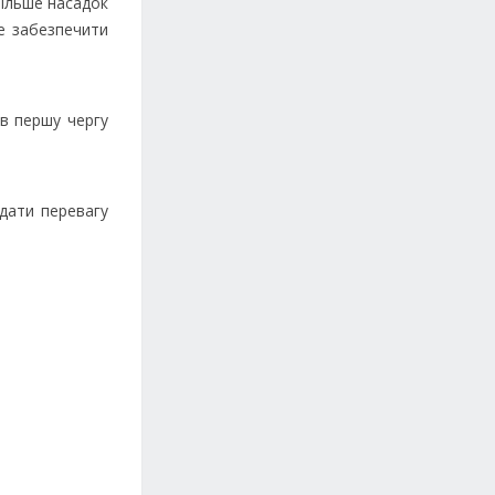
більше насадок
е забезпечити
 в першу чергу
дати перевагу