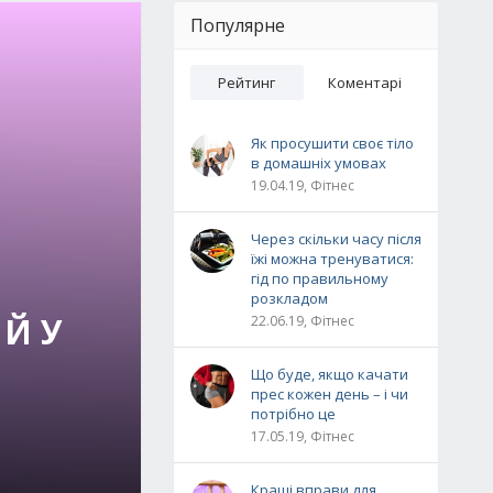
Популярне
Рейтинг
Коментарі
Як просушити своє тіло
в домашніх умовах
19.04.19, Фітнес
Через скільки часу після
їжі можна тренуватися:
гід по правильному
розкладом
 Й У
22.06.19, Фітнес
Що буде, якщо качати
прес кожен день – і чи
потрібно це
17.05.19, Фітнес
Кращі вправи для