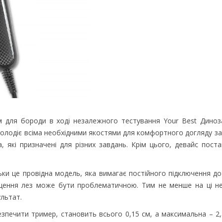
для бороди в ході незалежного тестування Your Best Диноза
володіє всіма необхідними якостями для комфортного догляду з
а, які призначені для різних завдань. Крім цього, девайс пост
ьки це провідна модель, яка вимагає постійного підключення до
ищення лез може бути проблематичною. Тим не менше на ці н
ультат.
зпечити тример, становить всього 0,15 см, а максимальна – 2