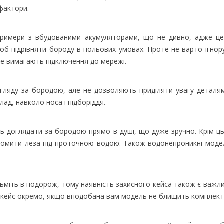
 фактори.
тримери з вбудованими акумуляторами, що не дивно, адже це
об підрівняти бороду в польових умовах. Проте не варто ігнор
ще вимагають підключення до мережі.
ляду за бородою, але не дозволяють приділяти увагу деталям
ад, навколо носа і підборіддя.
 доглядати за бородою прямо в душі, що дуже зручно. Крім цьо
помити леза під проточною водою. Також водонепроникні моде
ізьміть в подорож, тому наявність захисного кейса також є важ
ти кейс окремо, якщо вподобана вам модель не блищить комплект