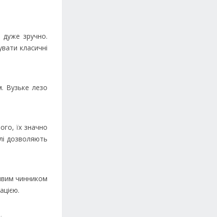
 дуже зручно.
увати класичні
. Вузьке лезо
го, їх значно
лі дозволяють
ливим чинником
ацією.