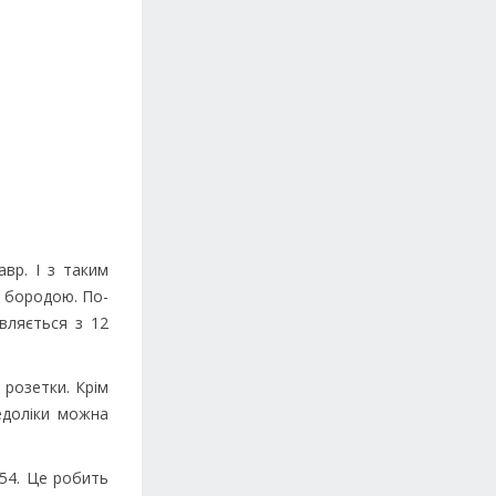
вр. І з таким
а бородою. По-
авляється з 12
 розетки. Крім
едоліки можна
,54. Це робить