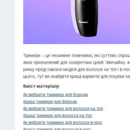
Тримери – це незамінні помічники, які суттєво спрощ
яких призначений для конкретних цілей. Звичайно, 
ринку представлені моделі для волосся на тілі і в но
цього, тут ви знайдете кращі варіанти для покупки з
Вміст матеріалу
Як вибрати триммер для бороди
Кращі тримери для бороди
Як вибрати триммер для волосся на тілі
Кращі тримери для волосся на тілі
Як вибрати триммер для волосся в носі
Кращі тримери для волосся в носі