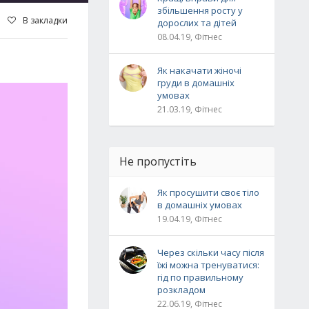
збільшення росту у
В закладки
дорослих та дітей
08.04.19, Фітнес
Як накачати жіночі
груди в домашніх
умовах
21.03.19, Фітнес
Не пропустіть
Як просушити своє тіло
в домашніх умовах
19.04.19, Фітнес
Через скільки часу після
їжі можна тренуватися:
гід по правильному
розкладом
22.06.19, Фітнес