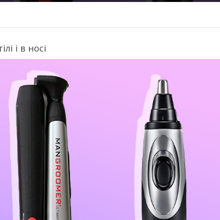
лі і в носі