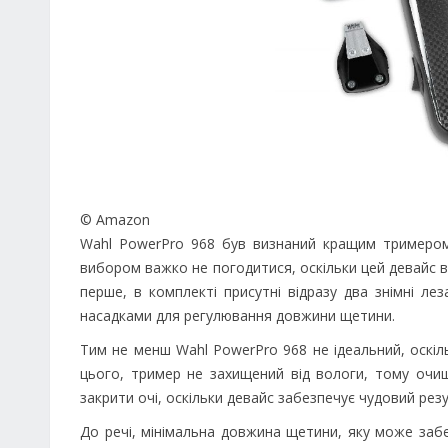
© Amazon
Wahl PowerPro 968 був визнаний кращим тримером 
вибором важко не погодитися, оскільки цей девайс 
перше, в комплекті присутні відразу два знімні лез
насадками для регулювання довжини щетини.
Тим не менш Wahl PowerPro 968 не ідеальний, оскіл
цього, тример не захищений від вологи, тому оч
закрити очі, оскільки девайс забезпечує чудовий рез
До речі, мінімальна довжина щетини, яку може забе