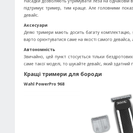
Насадки дозволяють утримувати леза на однаковій ві
підтримує тример, тим краще. Але головними пока
девайс.
Аксесуари
Деякі тримери мають досить багату комплектацію, я
варто орієнтуватися саме на якості самого девайса, 
Автономність
Звичайно, цей пункт стосується тільки бездротови
саме такої моделі, то шукайте девайс, який здатний
Кращі тримери для бороди
Wahl PowerPro 968