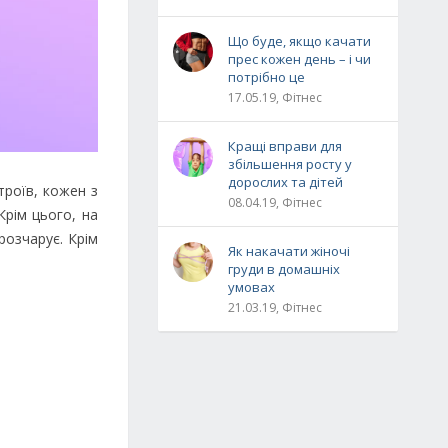
Що буде, якщо качати
прес кожен день – і чи
потрібно це
17.05.19, Фітнес
Кращі вправи для
збільшення росту у
дорослих та дітей
троїв, кожен з
08.04.19, Фітнес
Крім цього, на
 розчарує. Крім
Як накачати жіночі
груди в домашніх
умовах
21.03.19, Фітнес