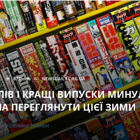
878
0
NEWSDAILY.ORG.UA
АЛІВ І КРАЩІ ВИПУСКИ МИН
НА ПЕРЕГЛЯНУТИ ЦІЄЇ ЗИМИ
НОВИНКИ ТЕХНІКИ