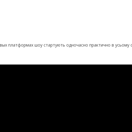
говых платформах шоу стартують одночасно практично в усьому св