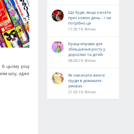
Що буде, якщо качати
прес кожен день – і чи
потрібно це
17.05.19, Фітнес
Кращі вправи для
збільшення росту у
дорослих та дітей
08.04.19, Фітнес
. В цьому році
шнім шоу, адже
Як накачати жіночі
груди в домашніх
умовах
21.03.19, Фітнес