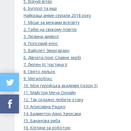
5. Відчуй вітер
6. Бугіпоп та інші
Найкращі аніме-серіали 2018 року
1. Місце за межами всесвіту
2. Табір на свіжому повітрі
3. Людина-диявол
4. Попсовий епос
5. Вайолет Эвергарден
6. Дівчата-поні: Славне дербі
7. Люпен III: Частина V
8. Свято ляльок
9. Мегалобокс
10. Моя геройська академія (сезон 3)
11. Майстри Меча Онлайн
12. Так складно любити отаку
13. Агресивна Рэцуко
14. Бадмінтон Аяно Ханэсаки
15. Бананова риба
16. Клітини за роботою