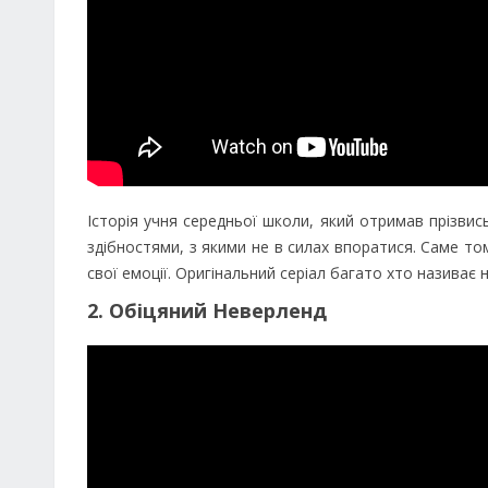
Історія учня середньої школи, який отримав прізви
здібностями, з якими не в силах впоратися. Саме т
свої емоції. Оригінальний серіал багато хто називає
2. Обіцяний Неверленд