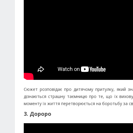
Сюжет розповідає про дитячому притулку, який зн
дізнаються страшну таємницю про те, що їх вихову
моменту їх життя перетворюється на боротьбу за св
3. Дороро