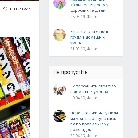
збільшення росту у
В закладки
дорослих та дітей
08.04.19, Фітнес
Як накачати жіночі
груди в домашніх
умовах
21.03.19, Фітнес
Не пропустіть
Як просушити своє тіло
в домашніх умовах
19.04.19, Фітнес
Через скільки часу після
їжі можна тренуватися:
гід по правильному
розкладом
22.06.19, Фітнес