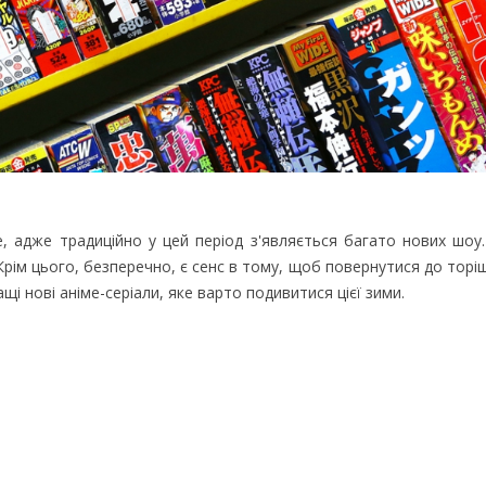
е, адже традиційно у цей період з'являється багато нових шоу
 Крім цього, безперечно, є сенс в тому, щоб повернутися до торі
щі нові аніме-серіали, яке варто подивитися цієї зими.