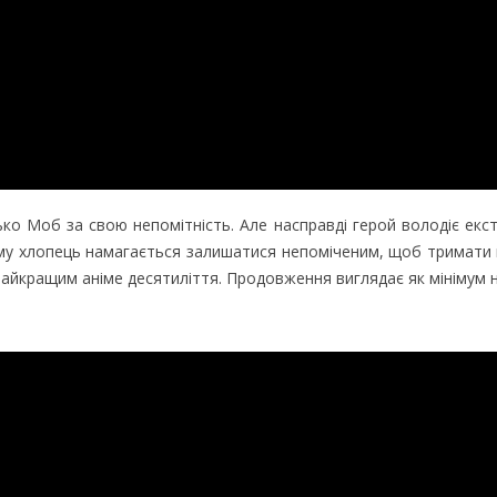
сько Моб за свою непомітність. Але насправді герой володіє ек
ому хлопець намагається залишатися непоміченим, щоб тримати
 найкращим аніме десятиліття. Продовження виглядає як мінімум н