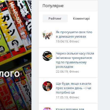
Популярне
Рейтинг
Коментарі
Як просушити своє тіло
в домашніх умовах
19.04.19, Фітнес
Через скільки часу після
їжі можна тренуватися:
гід по правильному
розкладом
УЛОГО
22.06.19, Фітнес
Що буде, якщо качати
прес кожен день – і чи
потрібно це
17.05.19, Фітнес
Кращі вправи для