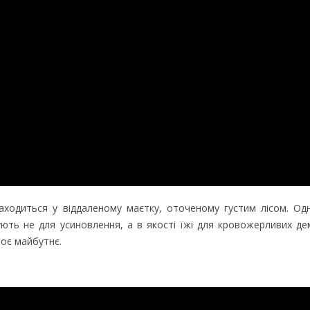
аходиться у віддаленому маєтку, оточеному густим лісом. Одн
ють не для усиновлення, а в якості їжі для кровожерливих дем
оє майбутнє.