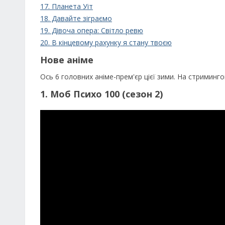
17. Планета Уіт
18. Давайте зіграємо
19. Дівоча опера: Світло ревю
20. В кінцевому рахунку я стану твоєю
Нове аніме
Ось 6 головних аніме-прем'єр цієї зими. На стримин
1. Моб Психо 100 (сезон 2)