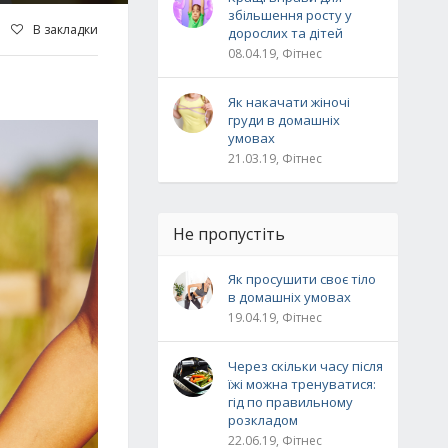
збільшення росту у
В закладки
дорослих та дітей
08.04.19, Фітнес
Як накачати жіночі
груди в домашніх
умовах
21.03.19, Фітнес
Не пропустіть
Як просушити своє тіло
в домашніх умовах
19.04.19, Фітнес
Через скільки часу після
їжі можна тренуватися:
гід по правильному
розкладом
22.06.19, Фітнес