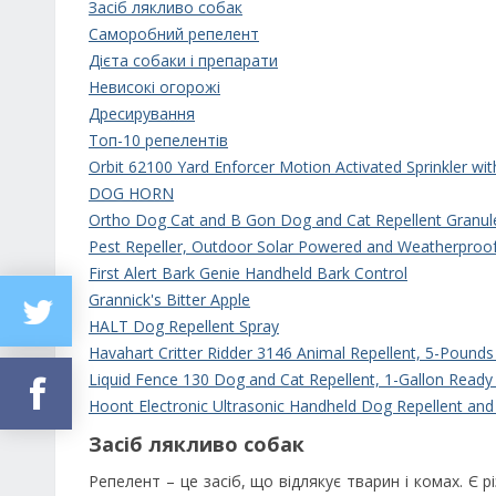
Засіб лякливо собак
Саморобний репелент
Дієта собаки і препарати
Невисокі огорожі
Дресирування
Топ-10 репелентів
Orbit 62100 Yard Enforcer Motion Activated Sprinkler w
DOG HORN
Ortho Dog Cat and B Gon Dog and Cat Repellent Granul
Pest Repeller, Outdoor Solar Powered and Weatherproof
First Alert Bark Genie Handheld Bark Control
Grannick's Bitter Apple
HALT Dog Repellent Spray
Havahart Critter Ridder 3146 Animal Repellent, 5-Pounds
Liquid Fence 130 Dog and Cat Repellent, 1-Gallon Ready
Hoont Electronic Ultrasonic Handheld Dog Repellent and 
Засіб лякливо собак
Репелент – це засіб, що відлякує тварин і комах. Є р