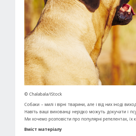
© Chalabala/IStock
Собаки – милі і вірні тварини, але і від них іноді ви
Навіть ваші вихованці нерідко можуть докучати і п
Ми хочемо розповісти про популярні репелентах, їх к
Вміст матеріалу