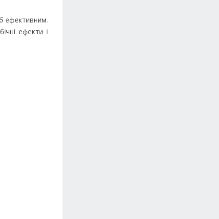
іб ефективним.
бічні ефекти і