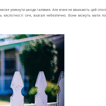
оможе уникнути шкоди галявині. Але вчені не вважають цей спос
ь кислотності сечі, взагалі небезпечно. Вони можуть мати по