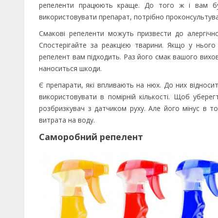
репеленти працюють краще. До того ж і вам бу
використовувати препарат, потрібно проконсультува
Смакові репеленти можуть призвести до алергічної
Спостерігайте за реакцією тварини. Якщо у нього
репелент вам підходить. Раз його смак вашого вихо
наноситься шкоди.
Є препарати, які впливають на нюх. До них відносит
використовувати в помірній кількості. Щоб убере
розбризкувач з датчиком руху. Але його мінус в то
витрата на воду.
Саморобний репелент