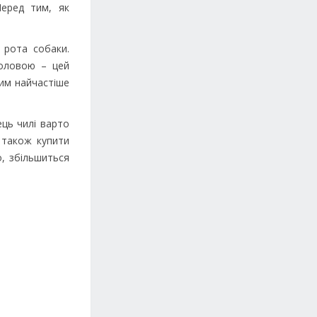
еред тим, як
 рота собаки.
головою – цей
ким найчастіше
ець чилі варто
 також купити
о, збільшиться