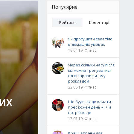
Популярне
Рейтинг
Коментарі
Як просушити своє тіло
в домашніх умовах
19.04.19, Фітнес
Через скільки часу після
їжі можна тренуватися:
гід по правильному
розкладом
22.06.19, Фітнес
ЩИХ
Що буде, якщо качати
прес кожен день – і чи
потрібно це
17.05.19, Фітнес
Кращі вправи для