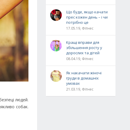
Що буде, якщо качати
прес кожен день – і чи
потрібно це
17.05.19, Фітнес
Кращі вправи для
збільшення росту у
дорослих та дітей
08.04.19, Фітнес
Як накачати жіночі
груди в домашніх
умовах
21.03.19, Фітнес
 безпеці людей.
лякливо собак.