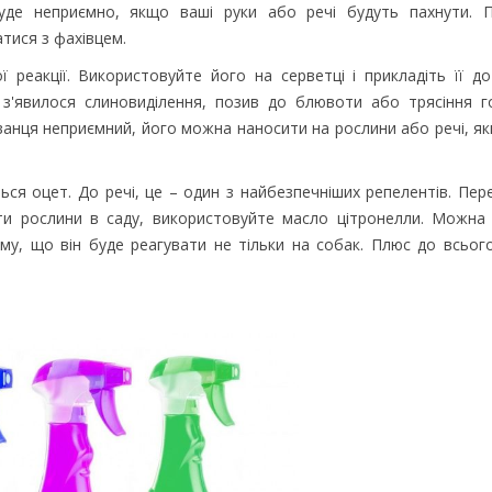
де неприємно, якщо ваші руки або речі будуть пахнути. П
тися з фахівцем.
 реакції. Використовуйте його на серветці і прикладіть її до
 з'явилося слиновиділення, позив до блювоти або трясіння 
ванця неприємний, його можна наносити на рослини або речі, я
ься оцет. До речі, це – один з найбезпечніших репелентів. Пер
гти рослини в саду, використовуйте масло цітронелли. Можна
му, що він буде реагувати не тільки на собак. Плюс до всьог