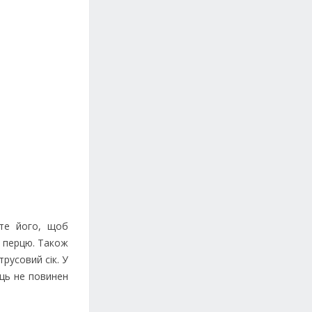
те його, щоб
о перцю. Також
русовий сік. У
ець не повинен