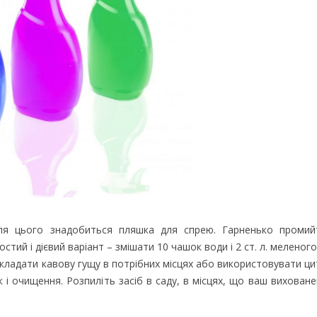
ля цього знадобиться пляшка для спрею. Гарненько промий
стий і дієвий варіант – змішати 10 чашок води і 2 ст. л. меленог
кладати кавову гущу в потрібних місцях або використовувати цит
к і очищення. Розпиліть засіб в саду, в місцях, що ваш вихован