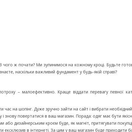
 З чого ж почати? Ми зупинимося на кожному кроці. Будьте готов
 знаєте, наскільки важливий фундамент у будь-якій справі?
 потроху – малоефективно. Краще віддати перевагу певної кат
 час на шопінг. Дуже зручно зайти на сайт і вибрати необхідний
 і знову повертатися в ваш магазин. Порада: одяг має бути якіс
ми або дизайнерським кроєм буде, як магніт, притягувати покупц
 ексклюзив в інтернеті. За цим у ваш магазин буде приходити бі