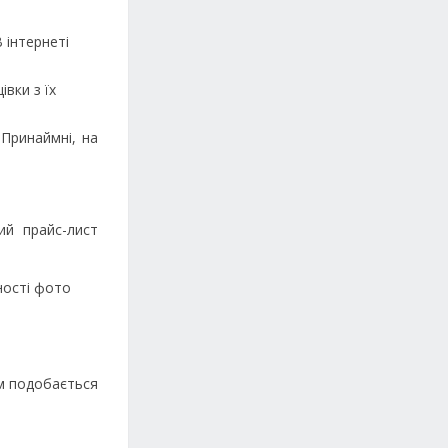
 інтернеті
вки з їх
Принаймні, на
ий прайс-лист
дності фото
ам подобається