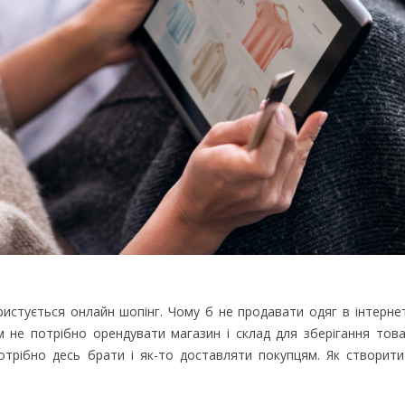
стується онлайн шопінг. Чому б не продавати одяг в інтернет
 не потрібно орендувати магазин і склад для зберігання това
трібно десь брати і як-то доставляти покупцям. Як створити 