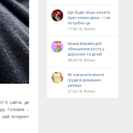
Що буде, якщо качати
прес кожен день – і чи
потрібно це
17.05.19, Фітнес
Кращі вправи для
збільшення росту у
дорослих та дітей
08.04.19, Фітнес
Як накачати жіночі
груди в домашніх
умовах
21.03.19, Фітнес
і? Є сайти, де
ру. Головне –
свій інтернет