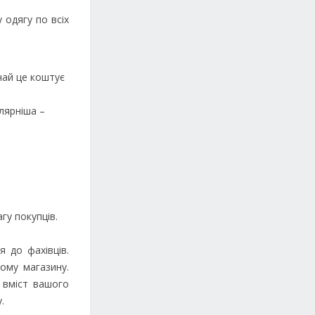
 одягу по всіх
чай це коштує
лярніша –
гу покупців.
 до фахівців.
ому магазину.
 вміст вашого
.