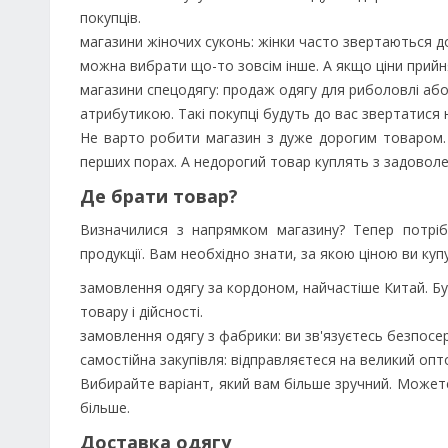
покупців.
магазини жіночих суконь: жінки часто звертаються до
можна вибрати що-то зовсім інше. А якщо ціни прийня
магазини спецодягу: продаж одягу для риболовлі або
атрибутикою. Такі покупці будуть до вас звертатися 
Не варто робити магазин з дуже дорогим товаром. 
перших порах. А недорогий товар куплять з задовол
Де брати товар?
Визначилися з напрямком магазину? Тепер потріб
продукції. Вам необхідно знати, за якою ціною ви купу
замовлення одягу за кордоном, найчастіше Китай. Буд
товару і дійсності.
замовлення одягу з фабрики: ви зв'язуєтесь безпосе
самостійна закупівля: відправляєтеся на великий опт
Вибирайте варіант, який вам більше зручний. Можете
більше.
Доставка одягу