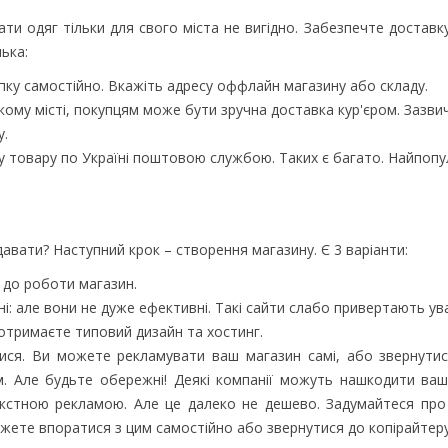
и одяг тільки для свого міста не вигідно. Забезпечте доставку
лька:
пку самостійно. Вкажіть адресу оффлайн магазину або складу.
кому місті, покупцям може бути зручна доставка кур'єром. Зазви
у.
у товару по Україні поштовою службою. Таких є багато. Найпопу
давати? Наступний крок – створення магазину. Є 3 варіанти:
 до роботи магазин.
: але вони не дуже ефективні. Такі сайти слабо привертають ува
 отримаєте типовий дизайн та хостинг.
ся. Ви можете рекламувати ваш магазин самі, або звернутися
м. Але будьте обережні! Деякі компанії можуть нашкодити ваш
екстною рекламою. Але це далеко не дешево. Задумайтеся про
ожете впоратися з цим самостійно або звернутися до копірайтеру