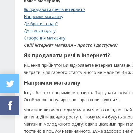
Вміст матеріалу
Як продавати речі в інтернеті?
Напрямки магазину
Де брати товар?
Доставка одягу
Створення магазину
Свій інтернет магазин – просто і доступно!
Як продавати речі в інтернеті?
Рішення прийнято! Ви відкриваєте інтернет магазин.
витрати. Для гарного старту нічого не жалійте! Ви ж
Напрямки магазину
Існує багато напрямів магазинів. Торгувати всім і
Особливою популярністю зараз користуються:
магазини дитячого одягу: мамам часто складно знайти
дитини. Діти швидко ростуть, тому мами будуть знову
магазини молодіжного одягу: одяг з цікавими принта
постійно в пошуку незвичайного. Дуже здорово знайти