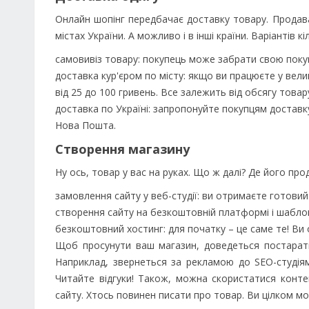
Онлайн шопінг передбачає доставку товару. Продават
містах України. А можливо і в інші країни. Варіантів кі
самовивіз товару: покупець може забрати свою поку
доставка кур'єром по місту: якщо ви працюєте у вели
від 25 до 100 гривень. Все залежить від обсягу товар
доставка по Україні: запропонуйте покупцям доставк
Нова Пошта.
Створення магазину
Ну ось, товар у вас на руках. Що ж далі? Де його про
замовлення сайту у веб-студії: ви отримаєте готовий
створення сайту на безкоштовній платформі і шаблоні
безкоштовний хостинг: для початку – це саме те! Ви
Щоб просунути ваш магазин, доведеться постарати
Наприклад, звернеться за рекламою до SEO-студія
Читайте відгуки! Також, можна скористатися конт
сайту. Хтось повинен писати про товар. Ви цілком м