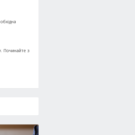
еобхідна
у. Починайте з