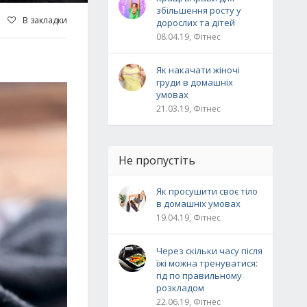
збільшення росту у
В закладки
дорослих та дітей
08.04.19, Фітнес
Як накачати жіночі
груди в домашніх
умовах
21.03.19, Фітнес
Не пропустіть
Як просушити своє тіло
в домашніх умовах
19.04.19, Фітнес
Через скільки часу після
їжі можна тренуватися:
гід по правильному
розкладом
22.06.19, Фітнес