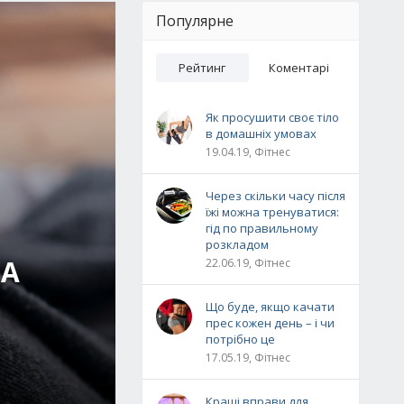
Популярне
Рейтинг
Коментарі
Як просушити своє тіло
в домашніх умовах
19.04.19, Фітнес
Через скільки часу після
їжі можна тренуватися:
гід по правильному
розкладом
ВА
22.06.19, Фітнес
Що буде, якщо качати
прес кожен день – і чи
потрібно це
17.05.19, Фітнес
Кращі вправи для