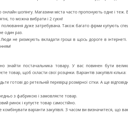
 онлайн шопінгу. Магазини міста часто пропонують одне і теж. В
тні, то можна вибрати і 2 сукні!
 полювання дуже затребувана. Також багато фірми купують спеці
не один раз.
Люди не ризикують вкладати гроші в щось дороге в інтернеті. 
енням!
но знайти постачальника товару. У вас повинен бути велик
єте товар, щоб скласти свої розцінки. Варіантів закупівлі кілька:
ьте готові до ретельній перевірці розмірної сітки. А ще відпові
редньо з фабрикою і замовляєте товар.
овий ринок і купуєте товар самостійно.
 комбінувати варіанти закупівлі. З часом ви визначитеся, що в