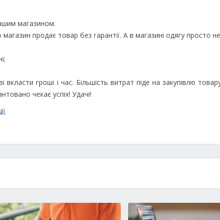
вашим магазином.
о магазин продає товар без гарантії. А в магазині одягу просто н
і;
і вкласти гроші і час. Більшість витрат піде на закупівлю товар
товано чекає успіх! Удачі!
ії