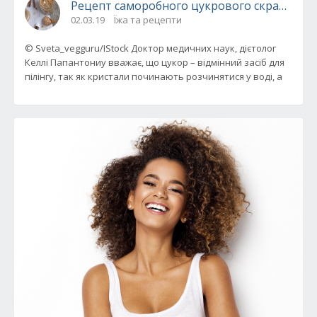
Рецепт саморобного цукрового скрабу для
02.03.19
Їжа та рецепти
© Sveta_vegguru/IStock Доктор медичних наук, дієтолог
Келлі Папантониу вважає, що цукор – відмінний засіб для
пілінгу, так як кристали починають розчинятися у воді, а