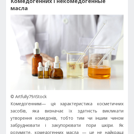
Комедогенних і некомедогенные
масла
© Artfully79/iStock
Комедогеннимі— ця характеристика косметичних
засобів, яка визначає їх здатність викликати
утворення комедонів, тобто тим чи іншим чином
забруднювати і закупорювати пори шкіри. Як
розумієте, комедогенних масла — це не найкращі