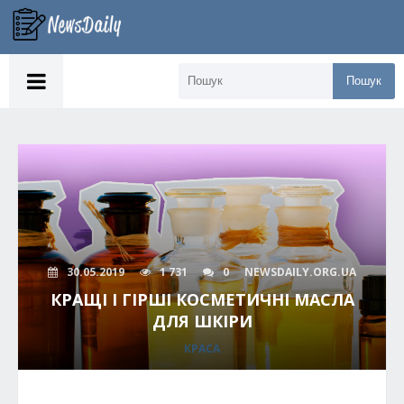
Пошук
30.05.2019
1 731
0
NEWSDAILY.ORG.UA
КРАЩІ І ГІРШІ КОСМЕТИЧНІ МАСЛА
ДЛЯ ШКІРИ
КРАСА