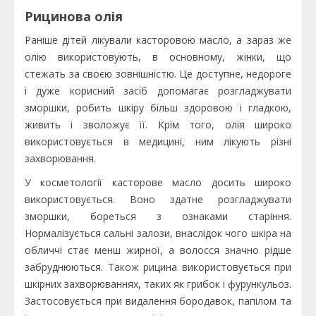
Рицинова олія
Раніше дітей лікували касторовою масло, а зараз же
олію використовують, в основному, жінки, що
стежать за своєю зовнішністю. Це доступне, недороге
і дуже корисний засіб допомагає розгладжувати
зморшки, робить шкіру більш здоровою і гладкою,
живить і зволожує її. Крім того, олія широко
використовується в медицині, ним лікують різні
захворювання.
У косметології касторове масло досить широко
використовується. Воно здатне розгладжувати
зморшки, бореться з ознаками старіння.
Нормалізується сальні залози, внаслідок чого шкіра на
обличчі стає менш жирної, а волосся значно рідше
забруднюються. Також рицина використовується при
шкірних захворюваннях, таких як грибок і фурункульоз.
Застосовується при видалення бородавок, папілом та