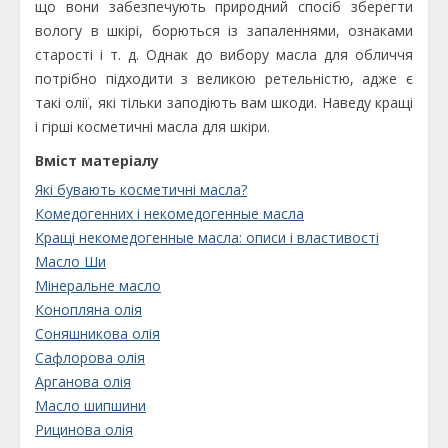
що вони забезпечують природний спосіб зберегти
вологу в шкірі, борються із запаленнями, ознаками
старості і т. д. Однак до вибору масла для обличчя
потрібно підходити з великою ретельністю, адже є
такі олії, які тільки заподіють вам шкоди. Наведу кращі
і гірші косметичні масла для шкіри.
Вміст матеріалу
Які бувають косметичні масла?
Комедогенних і некомедогенные масла
Кращі некомедогенные масла: описи і властивості
Масло Ши
Мінеральне масло
Конопляна олія
Соняшникова олія
Сафлорова олія
Арганова олія
Масло шипшини
Рицинова олія