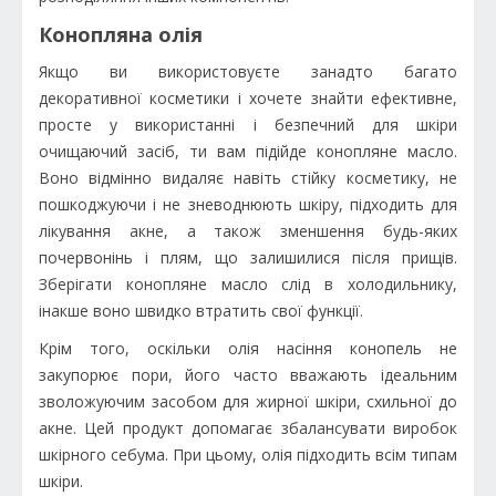
Конопляна олія
Якщо ви використовуєте занадто багато
декоративної косметики і хочете знайти ефективне,
просте у використанні і безпечний для шкіри
очищаючий засіб, ти вам підійде конопляне масло.
Воно відмінно видаляє навіть стійку косметику, не
пошкоджуючи і не зневоднюють шкіру, підходить для
лікування акне, а також зменшення будь-яких
почервонінь і плям, що залишилися після прищів.
Зберігати конопляне масло слід в холодильнику,
інакше воно швидко втратить свої функції.
Крім того, оскільки олія насіння конопель не
закупорює пори, його часто вважають ідеальним
зволожуючим засобом для жирної шкіри, схильної до
акне. Цей продукт допомагає збалансувати виробок
шкірного себума. При цьому, олія підходить всім типам
шкіри.