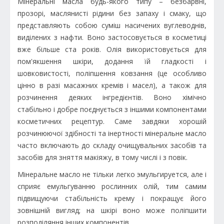
Мінеральні масла будь-якого типу – безбарвні,
прозорі, маслянисті рідини без запаху і смаку, що
представляють собою суміш насичених вуглеводнів,
виділених з нафти. Воно застосовується в косметиці
вже більше ста років. Олія використовується для
пом'якшення шкіри, додання їй гладкості і
шовковистості, поліпшення ковзання (це особливо
цінно в разі масажних кремів і масел), а також для
розчинення деяких інгредієнтів. Воно хімічно
стабільно і добре поєднується з іншими компонентами
косметичних рецептур. Саме завдяки хорошій
розчинюючої здібності та інертності мінеральне масло
часто включають до складу очищувальних засобів та
засобів для зняття макіяжу, в тому числі і з повік.
Мінеральне масло не тільки легко эмульгируется, але і
сприяє емульгуванню рослинних олій, тим самим
підвищуючи стабільність крему і покращує його
зовнішній вигляд; на шкірі воно може поліпшити
розподіляння інших компонентів.