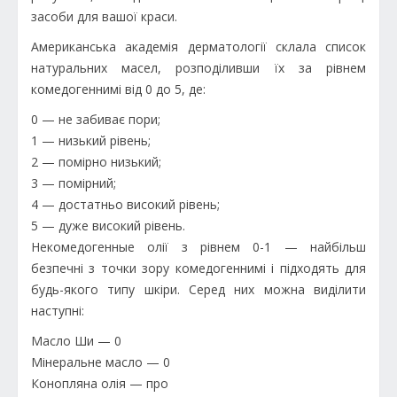
засоби для вашої краси.
Американська академія дерматології склала список
натуральних масел, розподіливши їх за рівнем
комедогеннимі від 0 до 5, де:
0 — не забиває пори;
1 — низький рівень;
2 — помірно низький;
3 — помірний;
4 — достатньо високий рівень;
5 — дуже високий рівень.
Некомедогенные олії з рівнем 0-1 — найбільш
безпечні з точки зору комедогеннимі і підходять для
будь-якого типу шкіри. Серед них можна виділити
наступні:
Масло Ши — 0
Мінеральне масло — 0
Конопляна олія — про