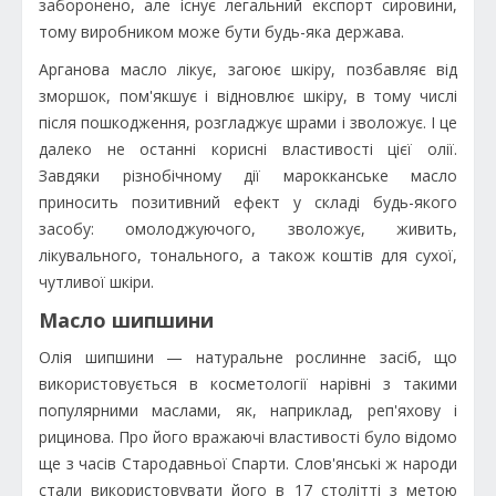
заборонено, але існує легальний експорт сировини,
тому виробником може бути будь-яка держава.
Арганова масло лікує, загоює шкіру, позбавляє від
зморшок, пом'якшує і відновлює шкіру, в тому числі
після пошкодження, розгладжує шрами і зволожує. І це
далеко не останні корисні властивості цієї олії.
Завдяки різнобічному дії марокканське масло
приносить позитивний ефект у складі будь-якого
засобу: омолоджуючого, зволожує, живить,
лікувального, тонального, а також коштів для сухої,
чутливої шкіри.
Масло шипшини
Олія шипшини — натуральне рослинне засіб, що
використовується в косметології нарівні з такими
популярними маслами, як, наприклад, реп'яхову і
рицинова. Про його вражаючі властивості було відомо
ще з часів Стародавньої Спарти. Слов'янські ж народи
стали використовувати його в 17 столітті з метою