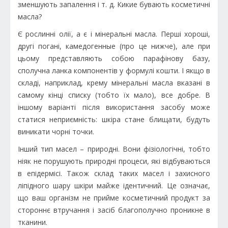
зменшують запалення і т. д. Кикие бувають косметичні
масла?
Є рослинні олії, а є і мінеральні масла. Перші хороші,
другі погані, камедогенные (про це нижче), але при
цьому представляють собою парафінову базу,
сполучна ланка компонентів у формулі кошти. І якщо в
складі, наприклад, крему мінеральні масла вказані в
самому кінці списку (тобто їх мало), все добре. В
іншому варіанті після використання засобу може
статися неприємність: шкіра стане блищати, будуть
виникати чорні точки.
Інший тип масел – природні. Вони фізіологічні, тобто
ніяк не порушують природні процеси, які відбуваються
в епідермісі. Також склад таких масел і захисного
ліпідного шару шкіри майже ідентичний. Це означає,
що ваш організм не прийме косметичний продукт за
стороннє втручання і засіб благополучно проникне в
тканини.