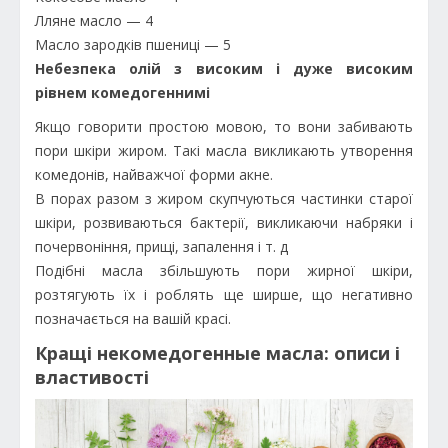
Лляне масло — 4
Масло зародків пшениці — 5
Небезпека олій з високим і дуже високим
рівнем комедогеннимі
Якщо говорити простою мовою, то вони забивають
пори шкіри жиром. Такі масла викликають утворення
комедонів, найважчої форми акне.
В порах разом з жиром скупчуються частинки старої
шкіри, розвиваються бактерії, викликаючи набряки і
почервоніння, прищі, запалення і т. д
Подібні масла збільшують пори жирної шкіри,
розтягують їх і роблять ще ширше, що негативно
позначається на вашій красі.
Кращі некомедогенные масла: описи і
властивості