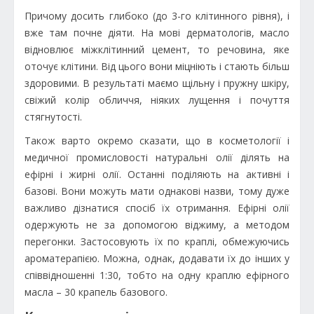
Причому досить глибоко (до 3-го клітинного рівня), і
вже там почне діяти. На мові дерматологів, масло
відновлює міжклітинний цемент, то речовина, яке
оточує клітини. Від цього вони міцніють і стають більш
здоровими. В результаті маємо щільну і пружну шкіру,
свіжий колір обличчя, ніяких лущення і почуття
стягнутості.
Також варто окремо сказати, що в косметології і
медичної промисловості натуральні олії ділять на
ефірні і жирні олії. Останні поділяють на активні і
базові. Вони можуть мати однакові назви, тому дуже
важливо дізнатися спосіб їх отримання. Ефірні олії
одержують не за допомогою віджиму, а методом
перегонки. Застосовують їх по краплі, обмежуючись
ароматерапією. Можна, однак, додавати їх до інших у
співвідношенні 1:30, тобто на одну краплю ефірного
масла – 30 крапель базового.