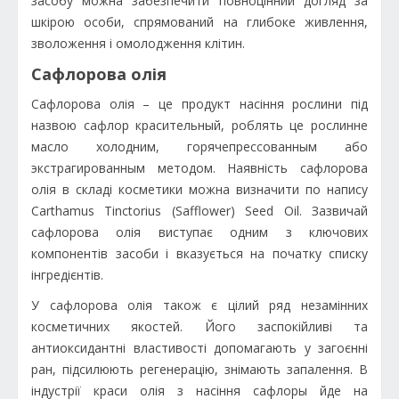
засобу можна забезпечити повноцінний догляд за
шкірою особи, спрямований на глибоке живлення,
зволоження і омолодження клітин.
Сафлорова олія
Сафлорова олія – це продукт насіння рослини під
назвою сафлор красительный, роблять це рослинне
масло холодним, горячепрессованным або
экстрагированным методом. Наявність сафлорова
олія в складі косметики можна визначити по напису
Carthamus Tinctorius (Safflower) Seed Oil. Зазвичай
сафлорова олія виступає одним з ключових
компонентів засоби і вказується на початку списку
інгредієнтів.
У сафлорова олія також є цілий ряд незамінних
косметичних якостей. Його заспокійливі та
антиоксидантні властивості допомагають у загоєнні
ран, підсилюють регенерацію, знімають запалення. В
індустрії краси олія з насіння сафлоры йде на