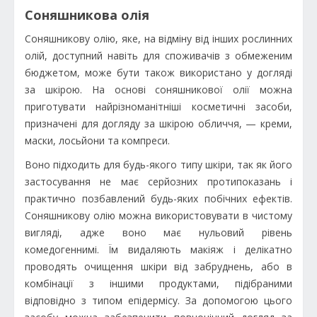
Соняшникова олія
Соняшникову олію, яке, на відміну від інших рослинних
олій, доступний навіть для споживачів з обмеженим
бюджетом, може бути також використано у догляді
за шкірою. На основі соняшникової олії можна
приготувати найрізноманітніші косметичні засоби,
призначені для догляду за шкірою обличчя, — креми,
маски, лосьйони та компреси.
Воно підходить для будь-якого типу шкіри, так як його
застосування не має серйозних протипоказань і
практично позбавлений будь-яких побічних ефектів.
Соняшникову олію можна використовувати в чистому
вигляді, адже воно має нульовий рівень
комедогеннимі. Їм видаляють макіяж і делікатно
проводять очищення шкіри від забруднень, або в
комбінації з іншими продуктами, підібраними
відповідно з типом епідермісу. За допомогою цього