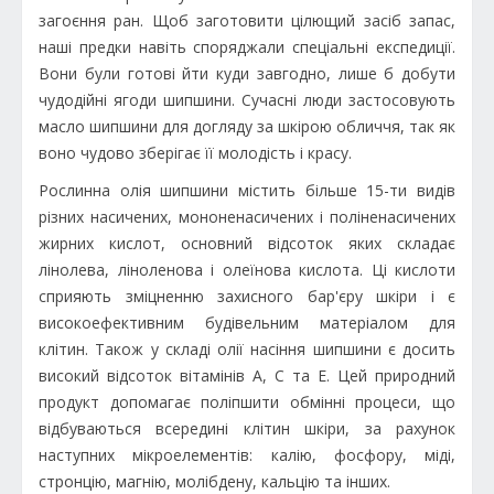
загоєння ран. Щоб заготовити цілющий засіб запас,
наші предки навіть споряджали спеціальні експедиції.
Вони були готові йти куди завгодно, лише б добути
чудодійні ягоди шипшини. Сучасні люди застосовують
масло шипшини для догляду за шкірою обличчя, так як
воно чудово зберігає її молодість і красу.
Рослинна олія шипшини містить більше 15-ти видів
різних насичених, мононенасичених і поліненасичених
жирних кислот, основний відсоток яких складає
лінолева, ліноленова і олеїнова кислота. Ці кислоти
сприяють зміцненню захисного бар'єру шкіри і є
високоефективним будівельним матеріалом для
клітин. Також у складі олії насіння шипшини є досить
високий відсоток вітамінів A, C та E. Цей природний
продукт допомагає поліпшити обмінні процеси, що
відбуваються всередині клітин шкіри, за рахунок
наступних мікроелементів: калію, фосфору, міді,
стронцію, магнію, молібдену, кальцію та інших.