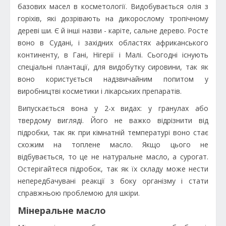
базових масел в косметології. Видобувається олія з
горіхів, які дозрівають на дикорослому тропічному
дереві ши. Є й інші назви - каріте, сальне дерево. Росте
воно в Судані, і західних областях африканського
континенту, в Гані, Нігерії і Малі. Сьогодні існують
спеціальні плантації, для видобутку сировини, так як
воно користується надзвичайним попитом у
виробництві косметики і лікарських препаратів.
Випускається вона у 2-х видах: у гранулах або
твердому вигляді. Його не важко відрізнити від
підробки, так як при кімнатній температурі воно стає
схожим на топлене масло. Якщо цього не
відбувається, то це не натуральне масло, а сурогат.
Остерігайтеся підробок, так як їх складу може нести
непередбачувані реакції з боку організму і стати
справжньою проблемою для шкіри.
Мінеральне масло