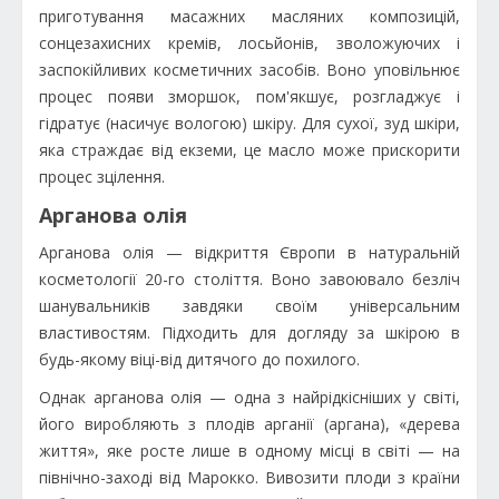
приготування масажних масляних композицій,
сонцезахисних кремів, лосьйонів, зволожуючих і
заспокійливих косметичних засобів. Воно уповільнює
процес появи зморшок, пом'якшує, розгладжує і
гідратує (насичує вологою) шкіру. Для сухої, зуд шкіри,
яка страждає від екземи, це масло може прискорити
процес зцілення.
Арганова олія
Арганова олія — відкриття Європи в натуральній
косметології 20-го століття. Воно завоювало безліч
шанувальників завдяки своїм універсальним
властивостям. Підходить для догляду за шкірою в
будь-якому віці-від дитячого до похилого.
Однак арганова олія — одна з найрідкісніших у світі,
його виробляють з плодів арганії (аргана), «дерева
життя», яке росте лише в одному місці в світі — на
північно-заході від Марокко. Вивозити плоди з країни