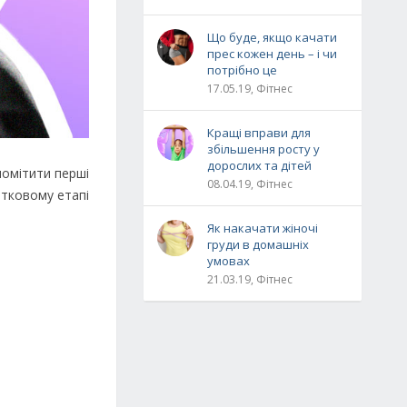
Що буде, якщо качати
прес кожен день – і чи
потрібно це
17.05.19, Фітнес
Кращі вправи для
збільшення росту у
дорослих та дітей
помітити перші
08.04.19, Фітнес
атковому етапі
Як накачати жіночі
груди в домашніх
умовах
21.03.19, Фітнес