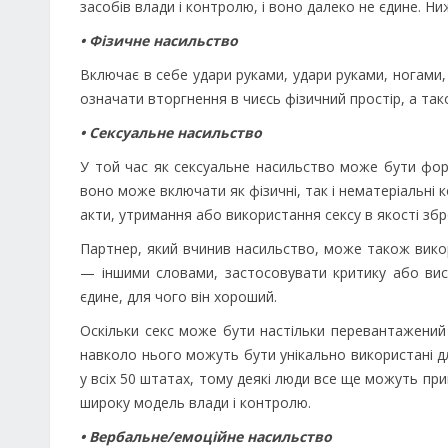
засобів влади і контролю, і воно далеко не єдине. Ни
• Фізичне насильство
Включає в себе удари руками, удари руками, ногами
означати вторгнення в чиєсь фізичний простір, а так
• Сексуальне насильство
У той час як сексуальне насильство може бути форм
воно може включати як фізичні, так і нематеріальні 
акти, утримання або використання сексу в якості збр
Партнер, який вчинив насильство, може також викор
— іншими словами, застосовувати критику або ви
єдине, для чого він хороший.
Оскільки секс може бути настільки перевантажений 
навколо нього можуть бути унікально використані дл
у всіх 50 штатах, тому деякі люди все ще можуть при
широку модель влади і контролю.
• Вербальне/емоційне насильство