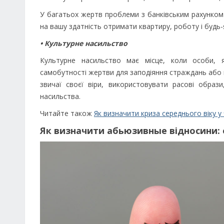
У багатьох жертв проблеми з банківським рахунком 
на вашу здатність отримати квартиру, роботу і будь-
• Культурне насильство
Культурне насильство має місце, коли особи, я
самобутності жертви для заподіяння страждань або 
звичаї своєї віри, використовувати расові обр
насильства.
Читайте також
Як визначити криза середнього віку у
Як визначити абьюзивные відносини: