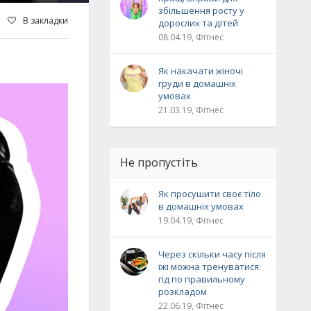
збільшення росту у
В закладки
дорослих та дітей
08.04.19, Фітнес
Як накачати жіночі
груди в домашніх
умовах
21.03.19, Фітнес
Не пропустіть
Як просушити своє тіло
в домашніх умовах
19.04.19, Фітнес
Через скільки часу після
їжі можна тренуватися:
гід по правильному
розкладом
22.06.19, Фітнес