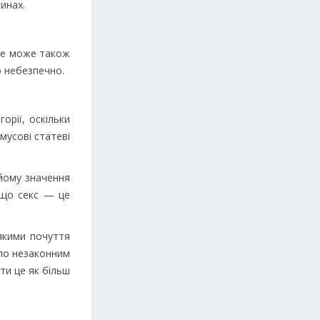
синах.
 Це може також
о небезпечно.
орії, оскільки
мусові статеві
 йому значення
 що секс — це
 якими почуття
уло незаконним
ти це як більш