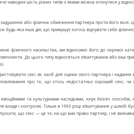
жче наведені шість різних типів з якими можна зіткнутися у відно
, задушення або фізична обмеження партнера проти його волі.
ож будь-яка інша дія, що примушує когось відчувати себе фізичн
ою фізичного насильства, ми відносимо його до окремої катег
компоненти. До цього типу відносяться зґвалтування або інші при
ої.
истовувати секс як засіб для оцінки свого партнера і надання
словлювання про те, що хтось недостатньо хороший секс, чи
емоційними та культурними наслідками, існує безліч способів,
я влади і контролю. Тільки в 1993 році зґвалтування у шлюбі б
пускати, що секс — це те, на що має право партнер, і не визнава