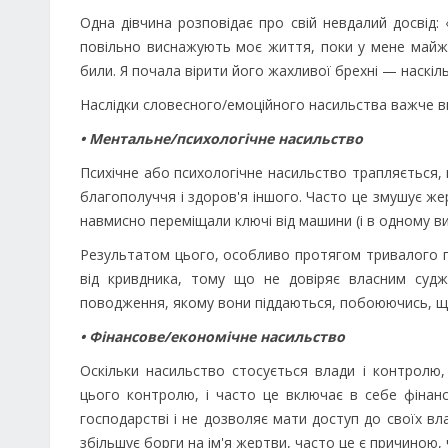
Одна дівчина розповідає про свій невдалий досвід: 
повільно виснажують моє життя, поки у мене майж
били. Я почала вірити його жахливої брехні — наскіль
Наслідки словесного/емоційного насильства важче в
• Ментальне/психологічне насильство
Психічне або психологічне насильство трапляється, 
благополуччя і здоров'я іншого. Часто це змушує жер
навмисно переміщали ключі від машини (і в одному в
Результатом цього, особливо протягом тривалого пе
від кривдника, тому що не довіряє власним суд
поводження, якому вони піддаються, побоюючись, що
• Фінансове/економічне насильство
Оскільки насильство стосується влади і контролю,
цього контролю, і часто це включає в себе фінан
господарстві і не дозволяє мати доступ до своїх вла
збільшує борги на ім'я жертви, часто це є причиною,