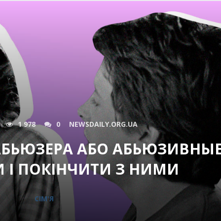
1 978
0
NEWSDAILY.ORG.UA
АБЬЮЗЕРА АБО АБЬЮЗИВНЫ
 І ПОКІНЧИТИ З НИМИ
СІМ'Я