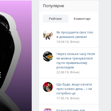
Популярне
Рейтинг
Коментарі
Як просушити своє тіло
в домашніх умовах
19.04.19, Фітнес
Через скільки часу після
їжі можна тренуватися:
гід по правильному
розкладом
Е
22.06.19, Фітнес
Що буде, якщо качати
прес кожен день – і чи
потрібно це
17.05.19, Фітнес
Кращі вправи для