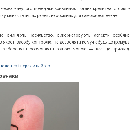
через минулого поведінки кривдника. Погана кредитна історія
яку кількість інших речей, необхідних для самозабезпечення.
кі вчиняють насильство, використовують аспекти особлив
в якості засобу контролю. Не дозволяти кому-небудь дотримува
ази, забороняти розмовляти рідною мовою — все це приклад
 чоловіка і пережити його
 ознаки