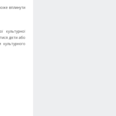
 може вплинути
ої культурної
тися дієти або
и культурного