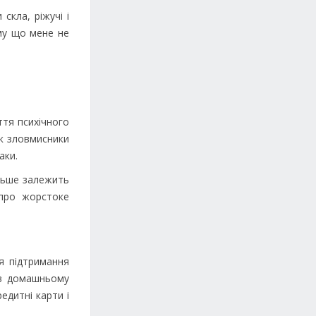
скла, ріжучі і
му що мене не
.
ття психічного
як зловмисники
аки.
ільше залежить
 про жорстоке
я підтримання
 в домашньому
едитні карти і