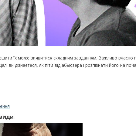
ршити їх може виявитися складним завданням. Важливо вчасно 
алі ви дізнаєтеся, як піти від абьюзера і розпізнати його на поч
шення
 види