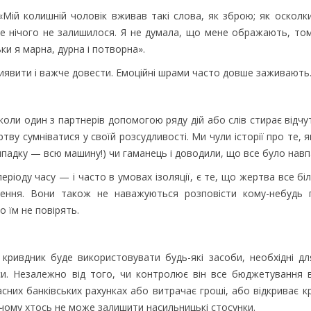
«Мій колишній чоловік вживав такі слова, як зброю; як осколки 
е нічого не залишилося. Я не думала, що мене ображають, то
ки я марна, дурна і потворна».
иявити і важче довести. Емоційні шрами часто довше заживають
коли один з партнерів допомогою ряду дій або слів стирає відчу
тву сумніватися у своїй розсудливості. Ми чули історії про те, 
ипадку — всю машину!) чи гаманець і доводили, що все було навп
ріоду часу — і часто в умовах ізоляції, є те, що жертва все б
ження. Вони також не наважуються розповісти кому-небудь
 їм не повірять.
 кривдник буде використовувати будь-які засоби, необхідні дл
си. Незалежно від того, чи контролює він все бюджетування
сних банківських рахунках або витрачає гроші, або відкриває кр
 чому хтось не може залишити насильницькі стосунки.