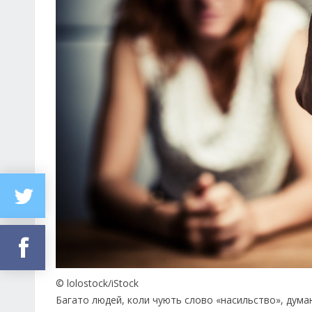
© lolostock/iStock
Багато людей, коли чують слово «насильство», дума