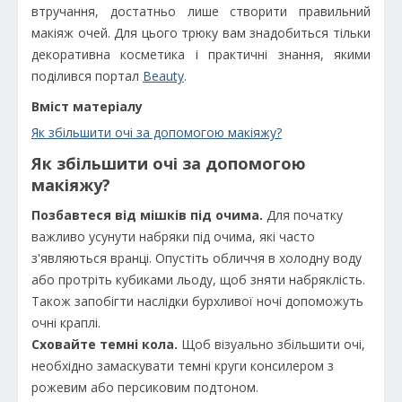
втручання, достатньо лише створити правильний
макіяж очей. Для цього трюку вам знадобиться тільки
декоративна косметика і практичні знання, якими
поділився портал
Beauty
.
Вміст матеріалу
Як збільшити очі за допомогою макіяжу?
Як збільшити очі за допомогою
макіяжу?
Позбавтеся від мішків під очима.
Для початку
важливо усунути набряки під очима, які часто
з'являються вранці. Опустіть обличчя в холодну воду
або протріть кубиками льоду, щоб зняти набряклість.
Також запобігти наслідки бурхливої ночі допоможуть
очні краплі.
Сховайте темні кола.
Щоб візуально збільшити очі,
необхідно замаскувати темні круги консилером з
рожевим або персиковим подтоном.