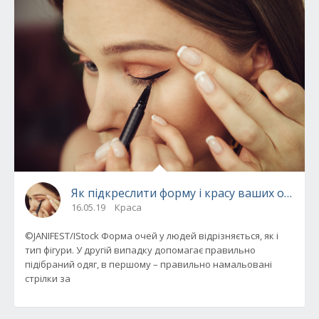
Як підкреслити форму і красу ваших очей
16.05.19
Краса
©JANIFEST/IStock Форма очей у людей відрізняється, як і
тип фігури. У другій випадку допомагає правильно
підібраний одяг, в першому – правильно намальовані
стрілки за