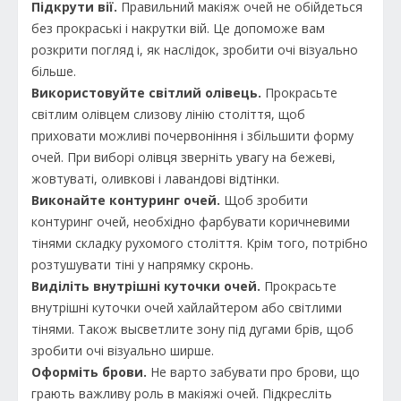
Підкрути вії.
Правильний макіяж очей не обійдеться
без прокраські і накрутки вій. Це допоможе вам
розкрити погляд і, як наслідок, зробити очі візуально
більше.
Використовуйте світлий олівець.
Прокрасьте
світлим олівцем слизову лінію століття, щоб
приховати можливі почервоніння і збільшити форму
очей. При виборі олівця зверніть увагу на бежеві,
жовтуваті, оливкові і лавандові відтінки.
Виконайте контуринг очей.
Щоб зробити
контуринг очей, необхідно фарбувати коричневими
тінями складку рухомого століття. Крім того, потрібно
розтушувати тіні у напрямку скронь.
Виділіть внутрішні куточки очей.
Прокрасьте
внутрішні куточки очей хайлайтером або світлими
тінями. Також высветлите зону під дугами брів, щоб
зробити очі візуально ширше.
Оформіть брови.
Не варто забувати про брови, що
грають важливу роль в макіяжі очей. Підкресліть