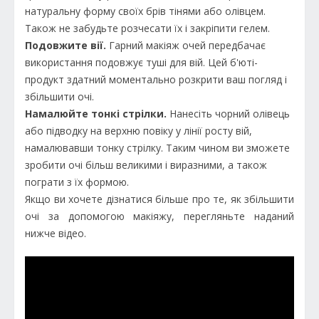
натуральну форму своїх брів тінями або олівцем.
Також не забудьте розчесати їх і закріпити гелем.
Подовжите вії.
Гарний макіяж очей передбачає
використання подовжує туші для вій. Цей б'юті-
продукт здатний моментально розкрити ваш погляд і
збільшити очі.
Намалюйте тонкі стрілки.
Нанесіть чорний олівець
або підводку на верхню повіку у лінії росту вій,
намалювавши тонку стрілку. Таким чином ви зможете
зробити очі більш великими і виразними, а також
пограти з їх формою.
Якщо ви хочете дізнатися більше про те, як збільшити
очі за допомогою макіяжу, перегляньте наданий
нижче відео.