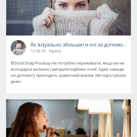
Як візуально збільшити очі за допомогою 
12.06.19
Краса
©StockSnap/Pixabay Не потрібно переживати, якщо ви не
володарка великих і мигдалеподібних очей. Адже завжди
на допомогу приходить грамотний макіяж. Ми підготували
деякі