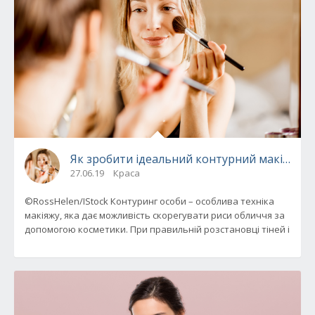
Як зробити ідеальний контурний макіяж
27.06.19
Краса
©RossHelen/IStock Контуринг особи – особлива техніка
макіяжу, яка дає можливість скорегувати риси обличчя за
допомогою косметики. При правильній розстановці тіней і