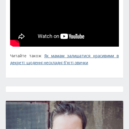
Читайте також
Як мамам залишатися красивими в
декреті: щоденні нескладні б'юті-звички