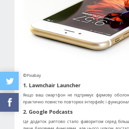
©Pixabay
1. Lawnchair Launcher
Якщо ваш смартфон не підтримує фірмову оболонку
практично повністю повторює інтерфейс і функціонал 
2. Google Podcasts
Це додаток раптово стало фаворитом серед більшо
лише базовими функціями, але цього цілком доста