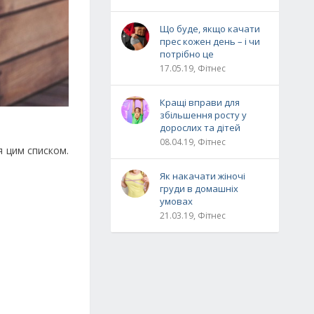
Що буде, якщо качати
прес кожен день – і чи
потрібно це
17.05.19, Фітнес
Кращі вправи для
збільшення росту у
дорослих та дітей
08.04.19, Фітнес
я цим списком.
Як накачати жіночі
груди в домашніх
умовах
21.03.19, Фітнес