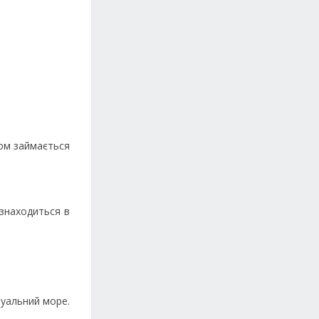
ом займається
 знаходиться в
туальний море.