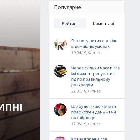
Популярне
Рейтинг
Коментарі
Як просушити своє тіло
в домашніх умовах
19.04.19, Фітнес
Через скільки часу після
їжі можна тренуватися:
гід по правильному
розкладом
22.06.19, Фітнес
ИПНІ
Що буде, якщо качати
прес кожен день – і чи
потрібно це
17.05.19, Фітнес
Кращі вправи для