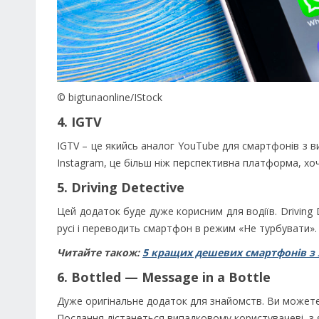
© bigtunaonline/IStock
4. IGTV
IGTV – це якийсь аналог YouTube для смартфонів з
Instagram, це більш ніж перспективна платформа, хо
5. Driving Detective
Цей додаток буде дуже корисним для водіїв. Drivin
русі і переводить смартфон в режим «Не турбувати».
Читайте також:
5 кращих дешевих смартфонів 
6. Bottled — Message in a Bottle
Дуже оригінальне додаток для знайомств. Ви можете
Послання дістанеться випадковому користувачеві, з 