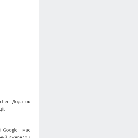
cher. Додаток
ії.
 Google і має
ний джерело і