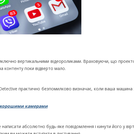
 виключно вертикальними відеороликами. Враховуючи, що проект
ча контенту поки відверто мало.
g Detective практично безпомилково визначає, коли ваша машина
з хорошими камерами
 написати абсолютно будь-яке повідомлення і кинути його у вір
яким ви можете вступити в листування.