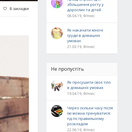
збільшення росту у
В закладки
дорослих та дітей
08.04.19, Фітнес
Як накачати жіночі
груди в домашніх
умовах
21.03.19, Фітнес
Не пропустіть
Як просушити своє тіло
в домашніх умовах
19.04.19, Фітнес
Через скільки часу після
їжі можна тренуватися:
гід по правильному
розкладом
22.06.19, Фітнес