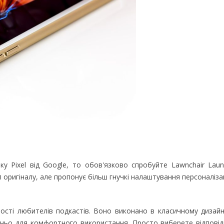
 Pixel від Google, то обов'язково спробуйте Lawnchair Laun
оригіналу, але пропонує більш гнучкі налаштування персоналізац
сті любителів подкастів. Воно виконано в класичному дизайні
тньо для комфортного використання. Просто виберете відповід