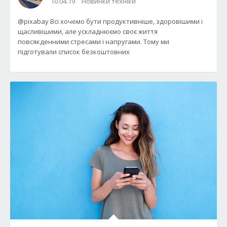
10.04.19
Новинки техніки
@pixabay Всі хочемо бути продуктивніше, здоровішими і
щасливішими, але ускладнюємо своє життя
повсякденними стресами і напругами. Тому ми
підготували список безкоштовних