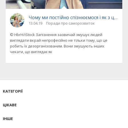
Чому ми постійно спізнюємося і як з цим б
13.04.19
Поради про саморозвиток
© HbrH/iStock Запізнення зазвичай змушує людей
виглядати вкрай непрофесійно не тільки тому, що це
робить їх дезорганізованим. Вони змушують інших
чекати, що виглядає як
КАТЕГОРІЇ
ЦІКАВЕ
ІНШЕ