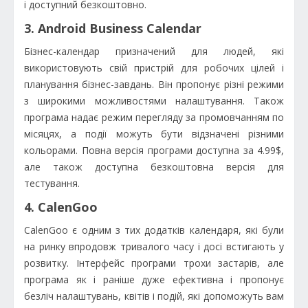
і доступний безкоштовно.
3. Android Business Calendar
Бізнес-календар призначений для людей, які
використовують свій пристрій для робочих цілей і
планування бізнес-завдань. Він пропонує різні режими
з широкими можливостями налаштування. Також
програма надає режим перегляду за промовчанням по
місяцях, а події можуть бути відзначені різними
кольорами. Повна версія програми доступна за 4.99$,
але також доступна безкоштовна версія для
тестування.
4. CalenGoo
CalenGoo є одним з тих додатків календаря, які були
на ринку впродовж тривалого часу і досі встигають у
розвитку. Інтерфейс програми трохи застарів, але
програма як і раніше дуже ефективна і пропонує
безліч налаштувань, квітів і подій, які допоможуть вам