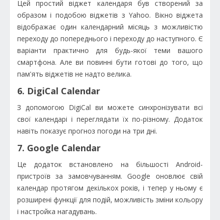
Цей простий віджет календаря був створений за
образом і подобою віджетів з Yahoo. Вікно віджета
відображає один календарний місяць з можливістю
переходу до попереднього і переходу до наступного. Є
варіанти практично для будь-якої теми вашого
смартфона. Але ви повинні бути готові до того, що
пам'ять віджетів не надто велика.
6. DigiCal Calendar
З допомогою DigiCal ви можете синхронізувати всі
свої календарі і переглядати їх по-різному. Додаток
навіть показує прогноз погоди на три дні.
7. Google Calendar
Це додаток встановлено на більшості Android-
пристроїв за замовчуванням. Google оновлює свій
календар протягом декількох років, і тепер у ньому є
розширені функції для подій, можливість зміни кольору
і настройка нагадувань.