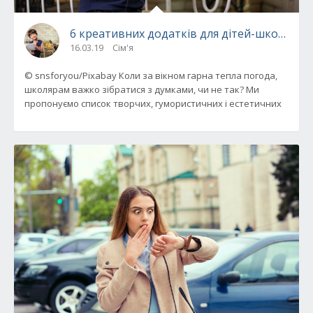
6 креативних додатків для дітей-школярів
16.03.19
Сім'я
© snsforyou/Pixabay Коли за вікном гарна тепла погода,
школярам важко зібратися з думками, чи не так? Ми
пропонуємо список творчих, гумористичних і естетичних