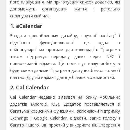
його планування. Ми приготували список додатків, які
допоможуть організувати життя і ретельно
спланувати свій час.
1. aCalendar
Завдяки привабливому дизайну, зручної навігації і
відмінною функціональності це одна з
найпопулярніших програм для календарів. Програма
також підтримує передачу даних через NFC і
повноекранні віджети. Це полегшує вашу роботу з
будь-якими даними. Програма доступна безкоштовно і
платно. Другий варіант дає ще більше можливостей.
2. Cal Calendar
Cal Calendar недавно з'явився на ринку мобільних
додатків (Android, iOS). Додаток поставляється з
багатьма корисними функціями, включаючи підтримку
Exchange і Google Calendar, віджети, запис голосу і
багато іншого. Він простий у використанні. Створення