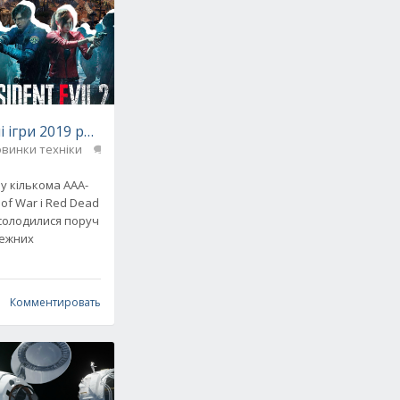
і ігри 2019 року
винки техніки
0
нь відео в хмару
зу кількома ААА-
of War і Red Dead
асолодилися поруч
лежних
Комментировать