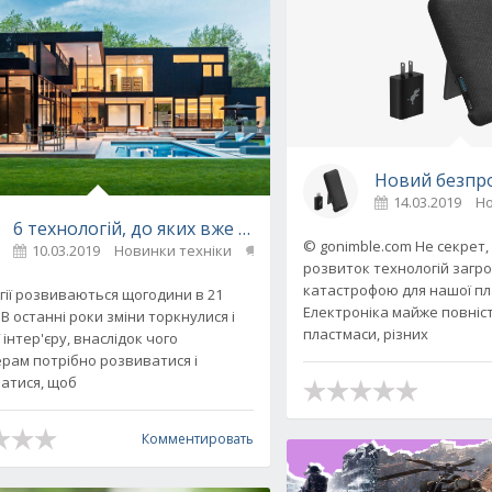
Новий безпро
14.03.2019
Но
6 технологій, до яких вже зараз варто придивитися
© gonimble.com Не секрет,
10.03.2019
Новинки техніки
0
нтактів за допомогою QR-коду
розвиток технологій заг
катастрофою для нашої пл
гії розвиваються щогодини в 21
Електроніка майже повніс
. В останні роки зміни торкнулися і
пластмаси, різних
ї інтер'єру, внаслідок чого
рам потрібно розвиватися і
атися, щоб
Комментировать