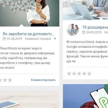
10 розширень
24.03.2019
Но
Як заробити за допомогою телефону та програм
01.06.2019
Новинки техніки
0
© nortonrsx/iStock Зовсім
атися в космосі в 2019 році
Google оновила інтерфейс
leur/IStock Інтернет варто
сервісу, заразом додавши
ти не тільки як джерело інформації,
функцій. Тим не менш функ
особу заробітку. Наприклад, ви
ще не
заробити з телефону, при цьому
но нічого
Комментировать