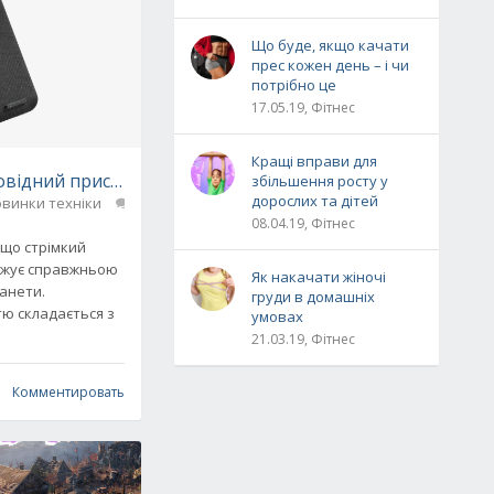
Що буде, якщо качати
прес кожен день – і чи
потрібно це
17.05.19, Фітнес
Кращі вправи для
відний пристрій, який дозволить заряджати телефон б
збільшення росту у
дорослих та дітей
винки техніки
0
08.04.19, Фітнес
 що стрімкий
рожує справжньою
Як накачати жіночі
анети.
груди в домашніх
тю складається з
умовах
21.03.19, Фітнес
Комментировать