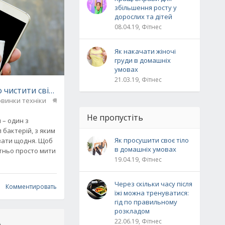
збільшення росту у
дорослих та дітей
08.04.19, Фітнес
Як накачати жіночі
груди в домашніх
умовах
21.03.19, Фітнес
и
 чистити свій телефон і навіщо потрібно це робити
винки техніки
0
Не пропустіть
 – один з
бактерій, з яким
Як просушити своє тіло
вати щодня. Щоб
в домашніх умовах
тньо просто мити
19.04.19, Фітнес
Через скільки часу після
Комментировать
їжі можна тренуватися:
гід по правильному
розкладом
22.06.19, Фітнес