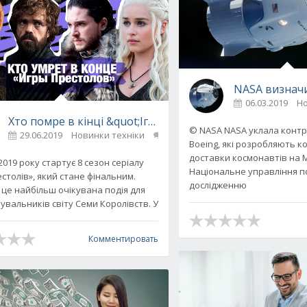
NASA визначи
06.03.2019
Но
Хто помре в кінці &quot;Ігри престолів&quot;, – дослі
© NASA NASA уклала контра
29.06.2019
Новинки техніки
0
нальні і не дуже поради
Boeing, які розробляють к
доставки космонавтів на М
 2019 року стартує 8 сезон серіалу
Національне управління п
столів», який стане фінальним.
дослідженню
 це найбільш очікувана подія для
увальників світу Семи Королівств. У
Комментировать