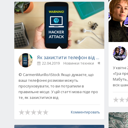
Як захистити телефон від прослушки: ба
22.04.2019
Новинки техніки
0
У квітні
«Гра пре
© CarmenMurillo/iStock Якщо думаєте, що
Мабуть,
ваші телефонні розмови можуть
всіх шан
прослуховувати, то ви потрапили в
правильне місце. У цій статті мова піде про
те, як захиститися від
Комментировать