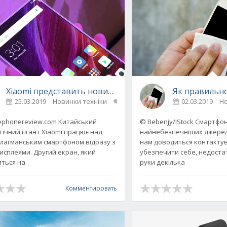
Xiaomi представить новий смартфон з двома екранам
Як правильно
25.03.2019
Новинки техніки
0
02.03.2019
Но
іграти в 2019 році
ephonereview.com Китайський
© Bebenjy/IStock Смартфон
гічний гігант Xiaomi працює над
найнебезпечніших джерел 
лагманським смартфоном відразу з
нам доводиться контакту
исплеями. Другий екран, який
убезпечити себе, недоста
иться на
руки декілька
Комментировать