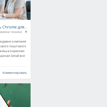
 Chrome для кращої продуктивності Gmail
винки техніки
0
 недавно компанія
 свого поштового
 кілька корисних
ціонал Gmail все
Комментировать