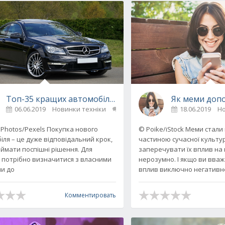
іх своїх фото з Instagram
Топ-35 кращих автомобілів останнього року випуску, як
Як меми доп
06.06.2019
Новинки техніки
0
18.06.2019
Но
 Photos/Pexels Покупка нового
© Poike/iStock Меми стали
іля – це дуже відповідальний крок,
частиною сучасної культу
ймати поспішні рішення. Для
заперечувати їх вплив на
 потрібно визначитися з власними
нерозумно. І якщо ви вваж
и до
вплив виключно негативн
Комментировать