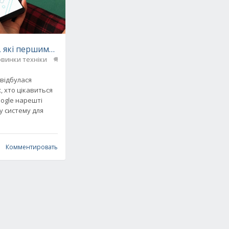
, які першими отримають Android 9.0 Pie
винки техніки
0
відбулася
ть покупку
х, хто цікавиться
ogle нарешті
у систему для
Комментировать