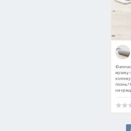
©amnach
музику 
колонку
пісень?
на кращ