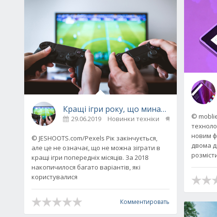
Кращі ігри року, що минає, в які варто з
© mobli
29.06.2019
Новинки техніки
0
техноло
новим ф
© JESHOOTS.com/Pexels Рік закінчується,
двома д
але це не означає, що не можна зіграти в
розміст
кращі ігри попередніх місяців. За 2018
накопичилося багато варіантів, які
користувалися
Комментировать