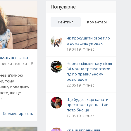
Популярне
Рейтинг
Коментарі
Як просушити своє тіло
в домашніх умовах
19.04.19, Фітнес
і варто доглянути собі в 2019 році
омагають нам ставати краще
Через скільки часу після
винки техніки
0
їжі можна тренуватися:
гід по правильному
 невід'ємною
розкладом
ри, тому
22.06.19, Фітнес
 нашу поведінку
аєте, що це
е,
Що буде, якщо качати
прес кожен день – і чи
потрібно це
Комментировать
17.05.19, Фітнес
Кращі вправи для