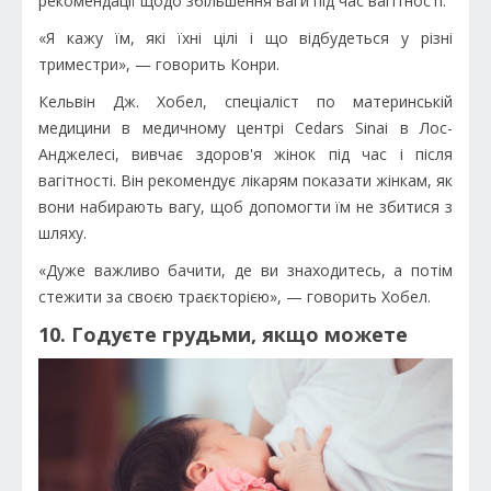
рекомендації щодо збільшення ваги під час вагітності.
«Я кажу їм, які їхні цілі і що відбудеться у різні
триместри», — говорить Конри.
Кельвін Дж. Хобел, спеціаліст по материнській
медицини в медичному центрі Cedars Sinai в Лос-
Анджелесі, вивчає здоров'я жінок під час і після
вагітності. Він рекомендує лікарям показати жінкам, як
вони набирають вагу, щоб допомогти їм не збитися з
шляху.
«Дуже важливо бачити, де ви знаходитесь, а потім
стежити за своєю траєкторією», — говорить Хобел.
10. Годуєте грудьми, якщо можете