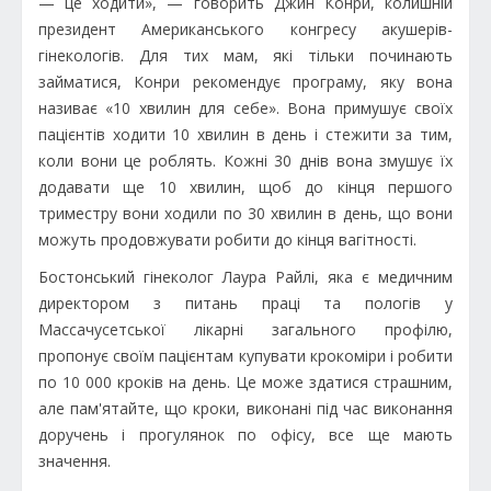
— це ходити», — говорить Джин Конри, колишній
президент Американського конгресу акушерів-
гінекологів. Для тих мам, які тільки починають
займатися, Конри рекомендує програму, яку вона
називає «10 хвилин для себе». Вона примушує своїх
пацієнтів ходити 10 хвилин в день і стежити за тим,
коли вони це роблять. Кожні 30 днів вона змушує їх
додавати ще 10 хвилин, щоб до кінця першого
триместру вони ходили по 30 хвилин в день, що вони
можуть продовжувати робити до кінця вагітності.
Бостонський гінеколог Лаура Райлі, яка є медичним
директором з питань праці та пологів у
Массачусетської лікарні загального профілю,
пропонує своїм пацієнтам купувати крокоміри і робити
по 10 000 кроків на день. Це може здатися страшним,
але пам'ятайте, що кроки, виконані під час виконання
доручень і прогулянок по офісу, все ще мають
значення.