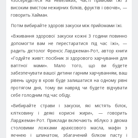
«Зосередьтеся на невеликих, часті прийоми їжі з
високим вмістом нежирних білків, фруктів і овочів», —
говорить Хайман.
Потім вибирайте здорові закуски між прийомами їжі.
«Вживання здорової закуски кожні 3 години повинно
допомогти вам не перестаратися під час їжі», —
радить дієтолог Френсіс Ларджеман-Рот, автор книги
«Годуйте живіт: посібник зі здорового харчування для
вагітної мами». Мало того, що ви будете
забезпечувати вашої дитини гарним харчуванням, ваш
рівень цукру в крові буде залишатися на одному рівні
протягом дня, тому ви навряд чи будете відчувати
себе голодним під час обіду.
«Вибирайте страви і закуски, які містять білок,
клітковину і деякі корисні жири», — говорить
Ларджеман-Рот. Приклади включають яблуко з двома
столовими ложками арахісового масла, мафін з
яєчнею і шпинатом, збагачений білком пасту і