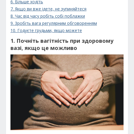
6. Більше ходіть
7. Якщо ви вже ідете, не зупиняйтеся
8. Час від часу робіть собі поблажки
9. Зробіть вага регулярним обговоренням
10. Годуєте грудьми, якщо можете
1. Почніть вагітність при здоровому
вазі, якщо це можливо