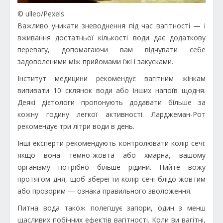
© ulleo/Рexels
Важливо уникати зневоднення під час вагітності — і
вживання достатньої кількості води дає додаткову
перевагу, допомагаючи вам відчувати себе
задоволеними між прийомами їжі і закусками.
Інститут медицини рекомендує вагітним жінкам
випивати 10 склянок води або інших напоїв щодня.
Деякі дієтологи пропонують додавати більше за
кожну годину легкої активності. Ларджеман-Рот
рекомендує три літри води в день.
Інші експерти рекомендують контролювати колір сечі:
якщо вона темно-жовта або хмарна, вашому
організму потрібно більше рідини. Пийте вожу
протягом дня, щоб зберегти колір сечі блідо-жовтим
або прозорим — ознака правильного зволоження.
Питна вода також полегшує запори, один з менш
щасливих побічних ефектів вагітності. Коли ви вагітні,