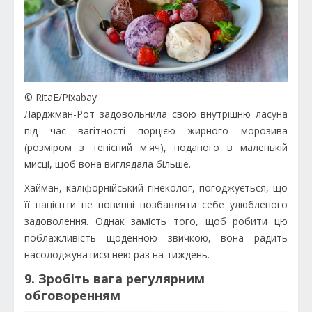
© RitaE/Pixabay
Ларджман-Рот задовольнила свою внутрішню ласуна
під час вагітності порцією жирного морозива
(розміром з тенісний м'яч), поданого в маленькій
мисці, щоб вона виглядала більше.
Хайман, каліфорнійський гінеколог, погоджується, що
її пацієнти не повинні позбавляти себе улюбленого
задоволення. Однак замість того, щоб робити цю
поблажливість щоденною звичкою, вона радить
насолоджуватися нею раз на тиждень.
9. Зробіть вага регулярним
обговоренням