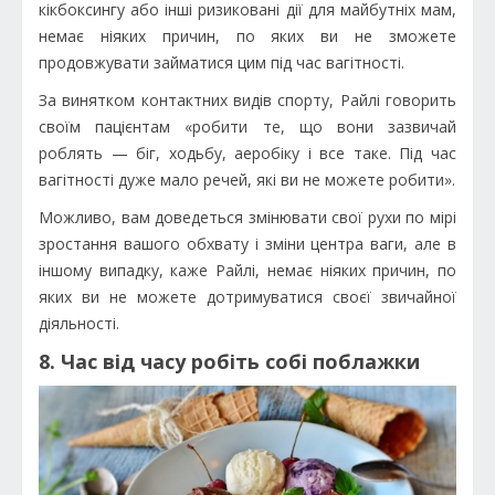
кікбоксингу або інші ризиковані дії для майбутніх мам,
немає ніяких причин, по яких ви не зможете
продовжувати займатися цим під час вагітності.
За винятком контактних видів спорту, Райлі говорить
своїм пацієнтам «робити те, що вони зазвичай
роблять — біг, ходьбу, аеробіку і все таке. Під час
вагітності дуже мало речей, які ви не можете робити».
Можливо, вам доведеться змінювати свої рухи по мірі
зростання вашого обхвату і зміни центра ваги, але в
іншому випадку, каже Райлі, немає ніяких причин, по
яких ви не можете дотримуватися своєї звичайної
діяльності.
8. Час від часу робіть собі поблажки