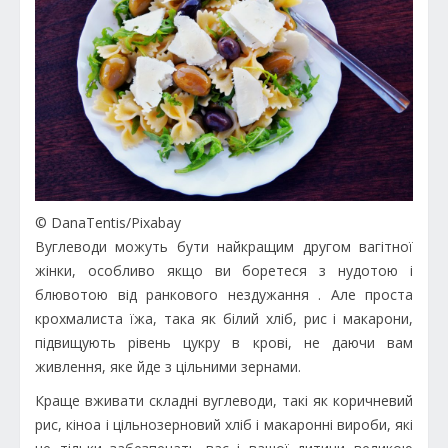
© DanaTentis/Pixabay
Вуглеводи можуть бути найкращим другом вагітної
жінки, особливо якщо ви боретеся з нудотою і
блювотою від ранкового нездужання . Але проста
крохмалиста їжа, така як білий хліб, рис і макарони,
підвищують рівень цукру в крові, не даючи вам
живлення, яке йде з цільними зернами.
Краще вживати складні вуглеводи, такі як коричневий
рис, кіноа і цільнозерновий хліб і макаронні вироби, які