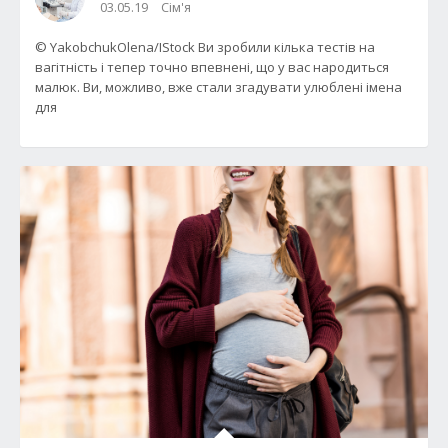
03.05.19
Сім'я
© YakobchukOlena/IStock Ви зробили кілька тестів на
вагітність і тепер точно впевнені, що у вас народиться
малюк. Ви, можливо, вже стали згадувати улюблені імена
для