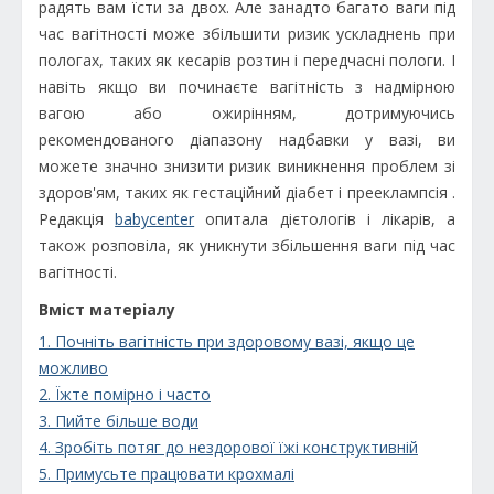
радять вам їсти за двох. Але занадто багато ваги під
час вагітності може збільшити ризик ускладнень при
пологах, таких як кесарів розтин і передчасні пологи. І
навіть якщо ви починаєте вагітність з надмірною
вагою або ожирінням, дотримуючись
рекомендованого діапазону надбавки у вазі, ви
можете значно знизити ризик виникнення проблем зі
здоров'ям, таких як гестаційний діабет і прееклампсія .
Редакція
babycenter
опитала дієтологів і лікарів, а
також розповіла, як уникнути збільшення ваги під час
вагітності.
Вміст матеріалу
1. Почніть вагітність при здоровому вазі, якщо це
можливо
2. Їжте помірно і часто
3. Пийте більше води
4. Зробіть потяг до нездорової їжі конструктивній
5. Примусьте працювати крохмалі