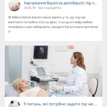
Харчування &quot;за двох&quot; під час ваг
20.05.19
Їжа та рецепти
© Milkos/iStock Багато жінок вірять у те, що під час
вагітності потрібно їсти за двох. З-за цього міфу майже
половина з них набирають занадто багато ваги протягом
9
9 питань, які потрібно задати під час перш