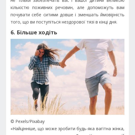
не тільки забезпечать вас і вашої дитини великою
кількістю поживних речовин, але допоможуть вам
почувати себе ситими довше і зменшать ймовірність
того, що ви поступіться нездорової тязі в кінці дня.
6. Більше ходіть
© Pexels/Pixabay
«Найцінніше, що може зробити будь-яка вагітна жінка,