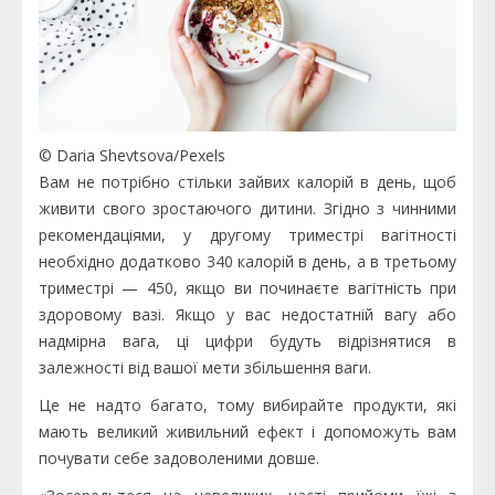
© Daria Shevtsova/Рexels
Вам не потрібно стільки зайвих калорій в день, щоб
живити свого зростаючого дитини. Згідно з чинними
рекомендаціями, у другому триместрі вагітності
необхідно додатково 340 калорій в день, а в третьому
триместрі — 450, якщо ви починаєте вагітність при
здоровому вазі. Якщо у вас недостатній вагу або
надмірна вага, ці цифри будуть відрізнятися в
залежності від вашої мети збільшення ваги.
Це не надто багато, тому вибирайте продукти, які
мають великий живильний ефект і допоможуть вам
почувати себе задоволеними довше.