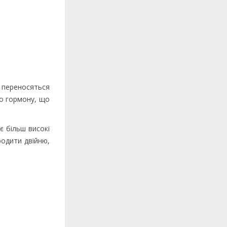
и переносяться
го гормону, що
 більш високі
родити двійню,