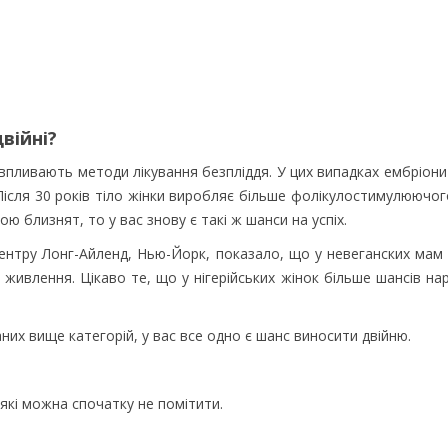
війні?
 впливають методи лікування безпліддя. У цих випадках ембріон
Після 30 років тіло жінки виробляє більше фолікулостимулюючо
ю близнят, то у вас знову є такі ж шанси на успіх.
нтру Лонг-Айленд, Нью-Йорк, показало, що у невеганских мам є
 живлення. Цікаво те, що у нігерійських жінок більше шансів на
аних вище категорій, у вас все одно є шанс виносити двійню.
і, які можна спочатку не помітити.