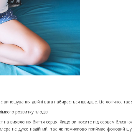
с виношування двійні вага набирається швидше. Це логічно, так я
рімкого розвитку плодів.
ст на виявлення биття серця. Якщо ви носите під серцем близню
пплера не дуже надійний, так як помилково приймає фоновий шу