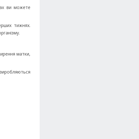
ках ви можете
ерших тижнях.
рганізму.
ширення матки,
 виробляються