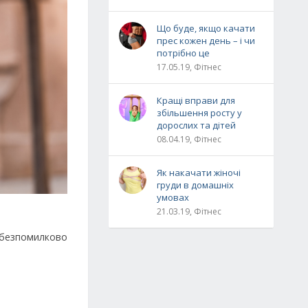
Що буде, якщо качати
прес кожен день – і чи
потрібно це
17.05.19, Фітнес
Кращі вправи для
збільшення росту у
дорослих та дітей
08.04.19, Фітнес
Як накачати жіночі
груди в домашніх
умовах
21.03.19, Фітнес
о безпомилково