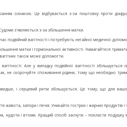
є раннім ознакою. Це відбувається з-за поштовху проти діафр
. Судоми з'являються з-за збільшення матки.
 час подвійний вагітності і потребують негайної медичної допомо
збільшення матки і гормональної активності. Намагайтеся тримати
 вагітних також може допомогти.
вагітності. Але у випадку подвійної вагітності збільшується і
ак, не скорочуйте споживання рідини, тому що необхідно трим
швидше, і серцевий ритм збільшується. Це тому, що для вашо
тя живота, запори і печія. Уникайте гострих і жирних продуктів і 
дом, нудоти і втоми. Кращий спосіб заснути – покласти подушку 