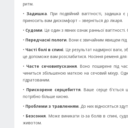
ритм.
•
Задишка
. При подвійний вагітності, задишка 
приносить вам дискомфорт – зверніться до лікаря.
•
Судоми
. Це один з явних ознак ранньої вагітності
•
Передчасні пологи
. Вони є звичайним явищем під
•
Часті болі в спині
. Це результат надмірної ваги, 
це допоможе вам розслабитися. Носіння ременя для
•
Часте сечовипускання
. Воно поширене під час 
чиниться збільшеною маткою на сечовий міхур. Одн
гідратованим.
•
Прискорене серцебиття
. Ваше серце б'ється 
потрібно більше кисню.
•
Проблеми з травленням
. До них відносяться здут
•
Безсоння
. Може виникати із-за болів в спині, су
животом.