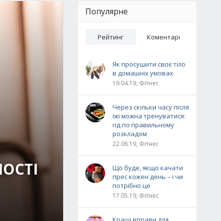
Популярне
Рейтинг
Коментарі
Як просушити своє тіло
в домашніх умовах
19.04.19, Фітнес
Через скільки часу після
їжі можна тренуватися:
гід по правильному
розкладом
22.06.19, Фітнес
НОСТІ
Що буде, якщо качати
прес кожен день – і чи
потрібно це
17.05.19, Фітнес
Кращі вправи для