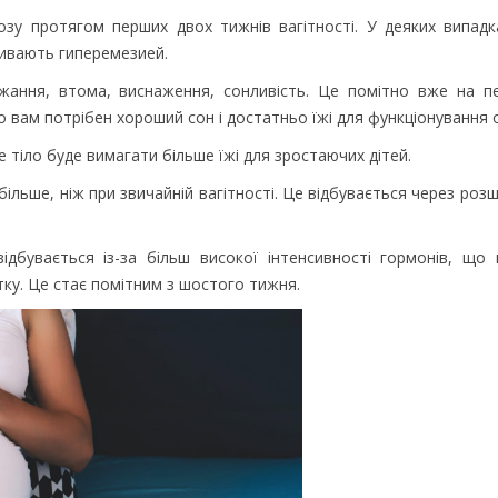
козу протягом перших двох тижнів вагітності. У деяких випад
зивають гиперемезией.
жання, втома, виснаження, сонливість. Це помітно вже на п
 вам потрібен хороший сон і достатньо їжі для функціонування о
ше тіло буде вимагати більше їжі для зростаючих дітей.
більше, ніж при звичайній вагітності. Це відбувається через роз
ідбувається із-за більш високої інтенсивності гормонів, що
ку. Це стає помітним з шостого тижня.