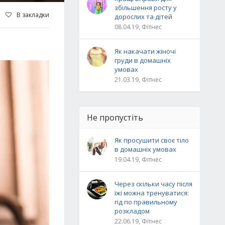
збільшення росту у
В закладки
дорослих та дітей
08.04.19, Фітнес
Як накачати жіночі
груди в домашніх
умовах
21.03.19, Фітнес
Не пропустіть
Як просушити своє тіло
в домашніх умовах
19.04.19, Фітнес
Через скільки часу після
їжі можна тренуватися:
гід по правильному
розкладом
22.06.19, Фітнес