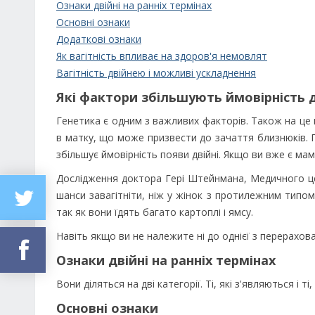
Ознаки двійні на ранніх термінах
Основні ознаки
Додаткові ознаки
Як вагітність впливає на здоров'я немовлят
Вагітність двійнею і можливі ускладнення
Які фактори збільшують ймовірність д
Генетика є одним з важливих факторів. Також на це
в матку, що може призвести до зачаття близнюків. 
збільшує ймовірність появи двійні. Якщо ви вже є мамо
Дослідження доктора Гері Штейнмана, Медичного це
шанси завагітніти, ніж у жінок з протилежним типом
так як вони їдять багато картоплі і ямсу.
Навіть якщо ви не належите ні до однієї з перерахов
Ознаки двійні на ранніх термінах
Вони діляться на дві категорії. Ті, які з'являються і т
Основні ознаки