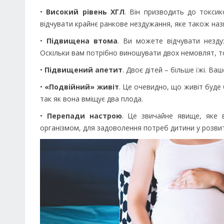
•
Високий рівень ХГЛ
. Він призводить до токси
відчувати крайнє ранкове нездужання, яке також на
•
Підвищена втома
. Ви можете відчувати незду
Оскільки вам потрібно виношувати двох немовлят, то
•
Підвищений апетит
. Двоє дітей – більше їжі. Ва
•
«Подвійний» живіт
. Це очевидно, що живіт буде 
так як вона вміщує два плода.
•
Перепади настрою
. Це звичайне явище, яке в
організмом, для задоволення потреб дитини у розвит