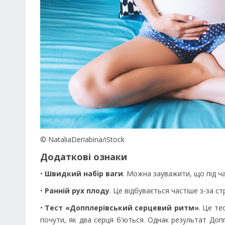
© NataliaDeriabina/iStock
Додаткові ознаки
•
Швидкий набір ваги
. Можна зауважити, що під ча
•
Ранній рух плоду
. Це відбувається частіше з-за ст
•
Тест «Допплерівський серцевий ритм»
. Це те
почути, як два серця б'ються. Однак результат До