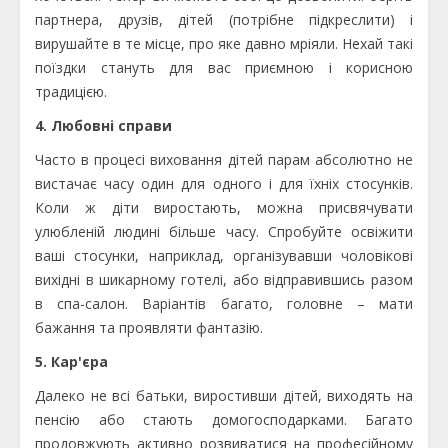
партнера, друзів, дітей (потрібне підкреслити) і
вирушайте в те місце, про яке давно мріяли. Нехай такі
поїздки стануть для вас приємною і корисною
традицією.
4. Любовні справи
Часто в процесі виховання дітей парам абсолютно не
вистачає часу один для одного і для їхніх стосунків.
Коли ж діти виростають, можна присвячувати
улюбленій людині більше часу. Спробуйте освіжити
ваші стосунки, наприклад, організувавши чоловікові
вихідні в шикарному готелі, або відправившись разом
в спа-салон. Варіантів багато, головне – мати
бажання та проявляти фантазію.
5. Кар'єра
Далеко не всі батьки, виростивши дітей, виходять на
пенсію або стають домогосподарками. Багато
продовжують активно розвиватися на професійному