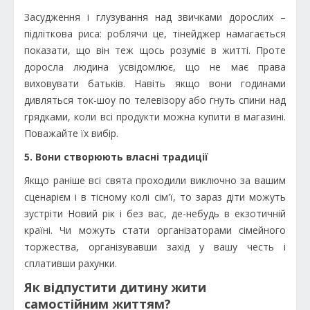
Засудження і глузування над звичками дорослих –
підліткова риса: роблячи це, тінейджер намагається
показати, що він теж щось розуміє в житті. Проте
доросла людина усвідомлює, що не має права
виховувати батьків. Навіть якщо вони годинами
дивляться ток-шоу по телевізору або гнуть спини над
грядками, коли всі продукти можна купити в магазині.
Поважайте їх вибір.
5. Вони створюють власні традиції
Якщо раніше всі свята проходили виключно за вашим
сценарієм і в тісному колі сім'ї, то зараз діти можуть
зустріти Новий рік і без вас, де-небудь в екзотичній
країні. Чи можуть стати організаторами сімейного
торжества, організувавши захід у вашу честь і
сплативши рахунки.
Як відпустити дитину жити
самостійним життям?