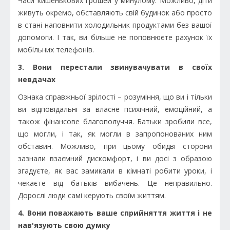
Часи кишенькових грошей у минулому. Можливо, діти
живуть окремо, обставляють свій будинок або просто
в стані наповнити холодильник продуктами без вашої
допомоги. І так, ви більше не поповнюєте рахунок їх
мобільних телефонів.
3. Вони перестали звинувачувати в своїх
невдачах
Ознака справжньої зрілості – розуміння, що ви і тільки
ви відповідальні за власне психічний, емоційний, а
також фінансове благополуччя. Батьки зробили все,
що могли, і так, як могли в запропонованих ним
обставин. Можливо, при цьому обидві сторони
зазнали взаємний дискомфорт, і ви досі з образою
згадуєте, як вас замикали в кімнаті робити уроки, і
чекаєте від батьків вибачень. Це неправильно.
Дорослі люди самі керують своїм життям.
4. Вони поважають ваше сприйняття життя і не
нав'язують свою думку