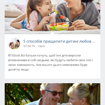
5 способів прищепити дитині любов до свог
07.04.19
Сім'я
© IStock Всі батьки хочуть, щоб їхні діти виросли
впевненими в собі людьми, які будуть любити своє тіло і
свою зовнішність. Але всього цього неможливо буде
досягти, якщо