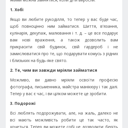
1. Хобі
Якщо ви любите рукоділля, то тепер у вас буде час,
щоб повноцінно ним займатися. Шиття, в'язання,
кулінарія, декупаж, малювання і т. д. – це все подарує
вам нові враження, а також дозволить вам
прикрасити свій будинок, свій гардероб і не
замислюватися про те, що подарувати комусь з рідних
і близьких на будь-яке свято.
2. Те, чим ви завжди мріяли займатися
Можливо, ви давно мріяли освоїти професію
фотографа, письменника, майстра манікюру і так далі.
Тепер у вас є час, і ви цілком можете це зробити.
3. Подорожі
Всі люблять подорожувати, але, на жаль, далеко не
всі мають можливість робити це так часто, як
хочеться. Тепер ви можете собі це дозволити: беріть