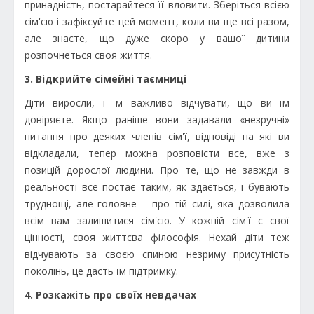
принадність, постарайтеся її вловити. Зберіться всією
сім'єю і зафіксуйте цей момент, коли ви ще всі разом,
але знаєте, що дуже скоро у вашої дитини
розпочнеться своя життя.
3. Відкрийте сімейні таємниці
Діти виросли, і їм важливо відчувати, що ви їм
довіряєте. Якщо раніше вони задавали «незручні»
питання про деяких членів сім'ї, відповіді на які ви
відкладали, тепер можна розповісти все, вже з
позицій дорослої людини. Про те, що не завжди в
реальності все постає таким, як здається, і бувають
труднощі, але головне – про тій силі, яка дозволила
всім вам залишитися сім'єю. У кожній сім'ї є свої
цінності, своя життєва філософія. Нехай діти теж
відчувають за своєю спиною незриму присутність
поколінь, це дасть їм підтримку.
4. Розкажіть про своїх невдачах