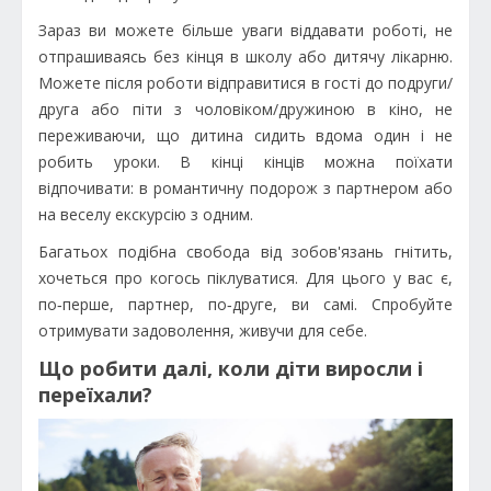
Зараз ви можете більше уваги віддавати роботі, не
отпрашиваясь без кінця в школу або дитячу лікарню.
Можете після роботи відправитися в гості до подруги/
друга або піти з чоловіком/дружиною в кіно, не
переживаючи, що дитина сидить вдома один і не
робить уроки. В кінці кінців можна поїхати
відпочивати: в романтичну подорож з партнером або
на веселу екскурсію з одним.
Багатьох подібна свобода від зобов'язань гнітить,
хочеться про когось піклуватися. Для цього у вас є,
по‑перше, партнер, по‑друге, ви самі. Спробуйте
отримувати задоволення, живучи для себе.
Що робити далі, коли діти виросли і
переїхали?