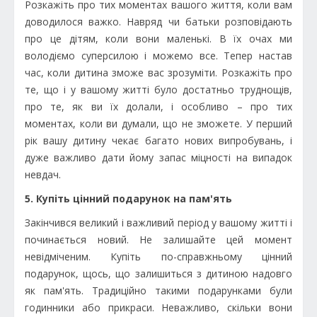
Розкажіть про тих моментах вашого життя, коли вам
доводилося важко. Навряд чи батьки розповідають
про це дітям, коли вони маленькі. В їх очах ми
володіємо суперсилою і можемо все. Тепер настав
час, коли дитина зможе вас зрозуміти. Розкажіть про
те, що і у вашому житті було достатньо труднощів,
про те, як ви їх долали, і особливо – про тих
моментах, коли ви думали, що не зможете. У перший
рік вашу дитину чекає багато нових випробувань, і
дуже важливо дати йому запас міцності на випадок
невдач.
5. Купіть цінний подарунок на пам'ять
Закінчився великий і важливий період у вашому житті і
починається новий. Не залишайте цей момент
невідміченим. Купіть по-справжньому цінний
подарунок, щось, що залишиться з дитиною надовго
як пам'ять. Традиційно такими подарунками були
годинники або прикраси. Неважливо, скільки вони