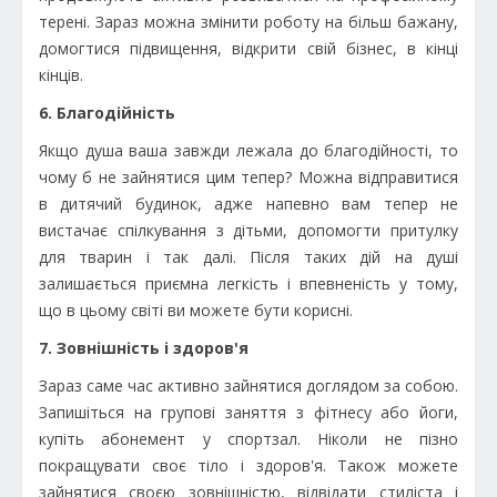
терені. Зараз можна змінити роботу на більш бажану,
домогтися підвищення, відкрити свій бізнес, в кінці
кінців.
6. Благодійність
Якщо душа ваша завжди лежала до благодійності, то
чому б не зайнятися цим тепер? Можна відправитися
в дитячий будинок, адже напевно вам тепер не
вистачає спілкування з дітьми, допомогти притулку
для тварин і так далі. Після таких дій на душі
залишається приємна легкість і впевненість у тому,
що в цьому світі ви можете бути корисні.
7. Зовнішність і здоров'я
Зараз саме час активно зайнятися доглядом за собою.
Запишіться на групові заняття з фітнесу або йоги,
купіть абонемент у спортзал. Ніколи не пізно
покращувати своє тіло і здоров'я. Також можете
зайнятися своєю зовнішністю, відвідати стиліста і