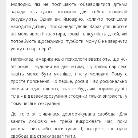
Молодих, які не поспішають обзаводитися дітьми
заради ось цього «пожити для себе» зазвичай
засуджують. Однак ви, ймовірно, коли-то поспішила
народити дитину і трохи недогуляли. Зараз для цього є
всі можливості: квартира, гроші і відсутність дітей, які
потребують щосекундної турботи. Чому б не звернути
увагу на партнера?
Наприклад, американські психологи вважають, що 40-
50 років – чудовий вік для інтиму, і у зрілих пар секс
навіть може бути якісніше, ніж у молодих. Тому є
просте пояснення. По‑перше, досвід – ви досконально
вивчили один одного, знаєте будь-які пориви душі і
тіла – від взаєморозуміння стосунки тільки виграють, у
тому числі й сексуальні.
До того ж, з'явилася довгоочікувана свобода. Для
занять любов'ю не треба викроювати час, поки
дитина спить або поки гуляє. І, по‑третє, ще одна
свобода від страху завагітніти.