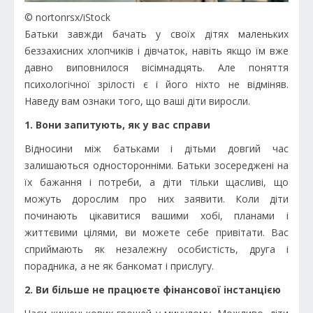
© nortonrsx/iStock
Батьки завжди бачать у своїх дітях маленьких
беззахисних хлопчиків і дівчаток, навіть якщо їм вже
давно виповнилося вісімнадцять. Але поняття
психологічної зрілості є і його ніхто не відміняв.
Наведу вам ознаки того, що ваші діти виросли.
1. Вони запитують, як у вас справи
Відносини між батьками і дітьми довгий час
залишаються односторонніми. Батьки зосереджені на
їх бажання і потреби, а діти тільки щасливі, що
можуть дорослим про них заявити. Коли діти
починають цікавитися вашими хобі, планами і
життєвими цілями, ви можете себе привітати. Вас
сприймають як незалежну особистість, друга і
порадника, а не як банкомат і прислугу.
2. Ви більше не працюєте фінансової інстанцією