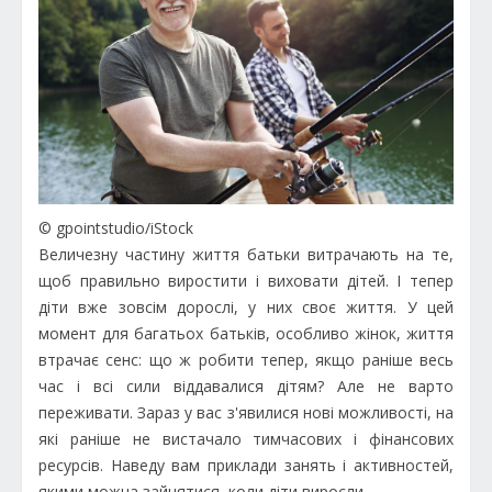
© gpointstudio/iStock
Величезну частину життя батьки витрачають на те,
щоб правильно виростити і виховати дітей. І тепер
діти вже зовсім дорослі, у них своє життя. У цей
момент для багатьох батьків, особливо жінок, життя
втрачає сенс: що ж робити тепер, якщо раніше весь
час і всі сили віддавалися дітям? Але не варто
переживати. Зараз у вас з'явилися нові можливості, на
які раніше не вистачало тимчасових і фінансових
ресурсів. Наведу вам приклади занять і активностей,
якими можна зайнятися, коли діти виросли.