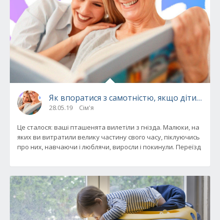
Як впоратися з самотністю, якщо діти стал
28.05.19
Сім'я
Це сталося: ваші пташенята вилетіли з гнізда. Малюки, на
яких ви витратили велику частину свого часу, піклуючись
про них, навчаючи і люблячи, виросли і покинули. Переїзд