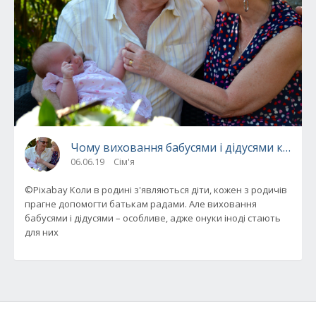
Чому виховання бабусями і дідусями кращ
06.06.19
Сім'я
©Pixabay Коли в родині з'являються діти, кожен з родичів
прагне допомогти батькам радами. Але виховання
бабусями і дідусями – особливе, адже онуки іноді стають
для них