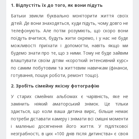
1. Відпустіть їх до того, як вони підуть
Батьки звикли буквально моніторити життя своїх
дітей. Де вони знаходяться, куди підуть, чому довго не
телефонують. Але потім розуміють, що скоро вони
поїдуть вчитися, будуть жити окремо, і у нас не буде
можливості приїхати і допомогти, навіть якщо ми
будемо знати про те, що з ними. Тому не буде зайвим
влаштувати своїм дітям «короткий інтенсивний курс»
по самим побутовим та життєвим навичкам (фінанси,
готування, пошук роботи, ремонт тощо).
2. Зробіть сімейну якісну фотографію
У старих сімейних альбомах є чарівність, яке не
замінить ніякий аматорський знімок. Це тільки
здається, що коли ваша дитина виріс, більше немає
потреби діставати камеру і знімати всі смішні моменти
і маленькі досягнення його життя. У підліткової
незграбності, в цих «100 днів після дитинства» є своя