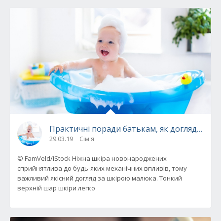
Практичні поради батькам, як доглядати 
29.03.19
Сім'я
© FamVeld/IStock Ніжна шкіра новонароджених
сприйнятлива до будь-яких механічних впливів, тому
важливий якісний догляд за шкірою малюка. Тонкий
верхній шар шкіри легко