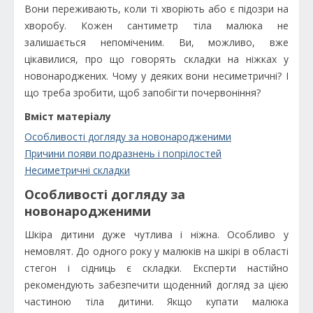
Вони переживають, коли ті хворіють або є підозри на
хворобу. Кожен сантиметр тіла малюка не
залишається непоміченим. Ви, можливо, вже
цікавилися, про що говорять складки на ніжках у
новонароджених. Чому у деяких вони несиметричні? І
що треба зробити, щоб запобігти почервоніння?
Вміст матеріалу
Особливості догляду за новонародженими
Причини появи подразнень і попрілостей
Несиметричні складки
Особливості догляду за
новонародженими
Шкіра дитини дуже чутлива і ніжна. Особливо у
немовлят. До одного року у малюків на шкірі в області
стегон і сідниць є складки. Експерти настійно
рекомендують забезпечити щоденний догляд за цією
частиною тіла дитини. Якщо купати малюка