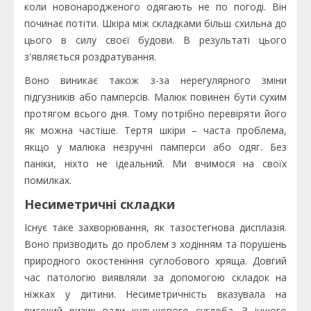
коли новонародженого одягають не по погоді. Він
починає потіти. Шкіра між складками більш схильна до
цього в силу своєї будови. В результаті цього
з'являється роздратування.
Воно виникає також з-за нерегулярного зміни
підгузників або памперсів. Малюк повинен бути сухим
протягом всього дня. Тому потрібно перевіряти його
як можна частіше. Тертя шкіри – часта проблема,
якщо у малюка незручні памперси або одяг. Без
паніки, ніхто не ідеальний. Ми вчимося на своїх
помилках.
Несиметричні складки
Існує таке захворювання, як тазостегнова дисплазія.
Воно призводить до проблем з ходінням та порушень
природного окостеніння суглобового хряща. Довгий
час патологію виявляли за допомогою складок на
ніжках у дитини. Несиметричність вказувала на
високий ризик вади кульшового суглоба. З іншого