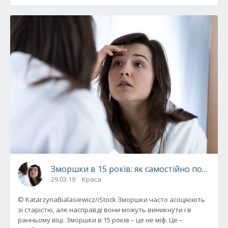
Зморшки в 15 років: як самостійно позбави
29.03.19
Краса
© KatarzynaBialasiewicz/iStock Зморшки часто асоціюють
зі старістю, але насправді вони можуть виникнути і в
ранньому віці. Зморшки в 15 років – це не міф. Це –