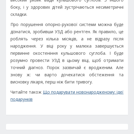
боку, і у здорових дітей зустрічаються несиметричні
складки.
Про порушення опорно-рухової системи можна буде
дізнатися, зробивши УЗД або рентген. Як правило, це
роблять через кілька місяців, а не відразу після
народження. У віці року у малюка завершується
первинне окостеніння кульшового суглоба. І буде
розумно провести УЗД в цьому віці, щоб отримати
точний діагноз. Порок зазвичай є вродженим. Але
знову ж: чи варто дочекатися обстеження та
висновку лікаря, перш ніж бити тривогу.
Читайте також
Що подарувати новонародженому: ідеї
подарунків