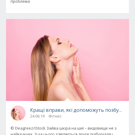
проблема
Кращі вправи, які допоможуть позбутися с
24.06.19
Фітнес
© Deagreez/iStock Зайва шкіра на шиї – видовище не з
найкращих. З-за цього з'являється друге підборіддя і