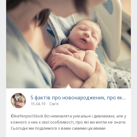
5 фактів про новонароджених, про яких зна
15.04.19
Сім'я
©kieferpix/iStock Всі немовлята унікальні і дивовижні, але у
кожного з них є свої особливості, про які ви могли не знати.
Сьогодні ми поділимося з вами самими цікавими