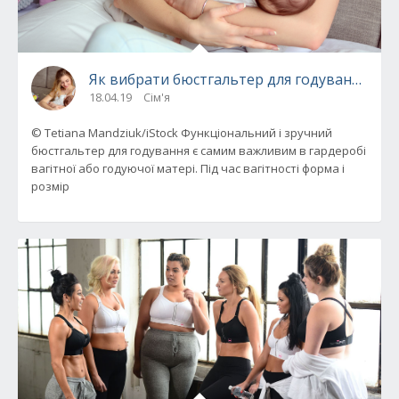
Як вибрати бюстгальтер для годування: пор
18.04.19
Сім'я
© Tetiana Mandziuk/iStock Функціональний і зручний
бюстгальтер для годування є самим важливим в гардеробі
вагітної або годуючої матері. Під час вагітності форма і
розмір