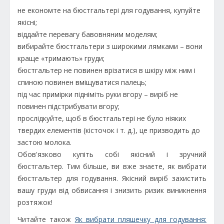
не економте на бюстгальтері для годування, купуйте
якісні;
віддайте перевагу бавовняним моделям;
вибирайте бюстгальтери з широкими лямками – вони
краще «тримають» груди;
бюстгальтер не повинен врізатися в шкіру між ним і
спиною повинен вміщуватися палець;
під час примірки підніміть руки вгору – виріб не
повинен підстрибувати вгору;
прослідкуйте, щоб в бюстгальтері не було ніяких
твердих елементів (кісточок і т. д.), це призводить до
застою молока.
Обов'язково купіть собі якісний і зручний
бюстгальтер. Тим більше, ви вже знаєте, як вибрати
бюстгальтер для годування. Якісний виріб захистить
вашу груди від обвисання і знизить ризик виникнення
розтяжок!
Читайте також
Як вибрати пляшечку для годування: