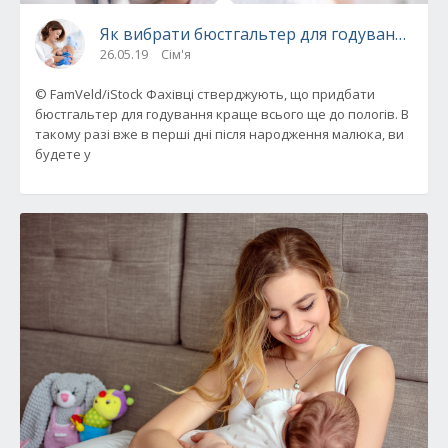
Як вибрати бюстгальтер для годування до п
26.05.19
Сім'я
© FamVeld/iStock Фахівці стверджують, що придбати
бюстгальтер для годування краще всього ще до пологів. В
такому разі вже в перші дні після народження малюка, ви
будете у