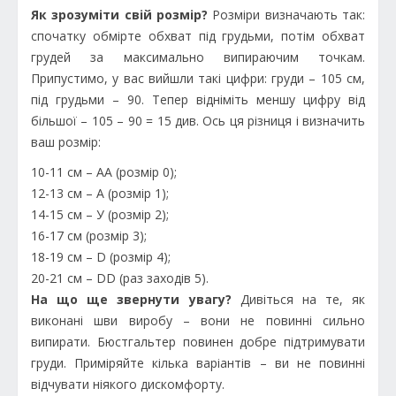
Як зрозуміти свій розмір?
Розміри визначають так:
спочатку обмірте обхват під грудьми, потім обхват
грудей за максимально випираючим точкам.
Припустимо, у вас вийшли такі цифри: груди – 105 см,
під грудьми – 90. Тепер відніміть меншу цифру від
більшої – 105 – 90 = 15 див. Ось ця різниця і визначить
ваш розмір:
10-11 см – АА (розмір 0);
12-13 см – А (розмір 1);
14-15 см – У (розмір 2);
16-17 см (розмір 3);
18-19 см – D (розмір 4);
20-21 см – DD (раз заходів 5).
На що ще звернути увагу?
Дивіться на те, як
виконані шви виробу – вони не повинні сильно
випирати. Бюстгальтер повинен добре підтримувати
груди. Приміряйте кілька варіантів – ви не повинні
відчувати ніякого дискомфорту.