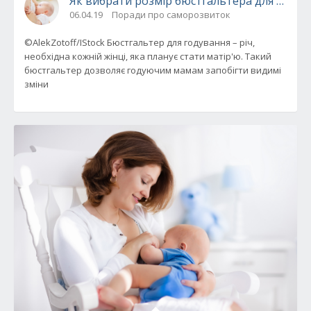
Як вибрати розмір бюстгальтера для годува
06.04.19
Поради про саморозвиток
©AlekZotoff/IStock Бюстгальтер для годування – річ,
необхідна кожній жінці, яка планує стати матір'ю. Такий
бюстгальтер дозволяє годуючим мамам запобігти видимі
зміни