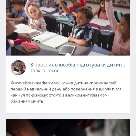
8 простих способів підготувати дитину до 
18.04.19
Сім'я
©Wavebreakmedia/IStock Кожна дитина сприймає свій
перший навчальний день або повернення в школу після
канікул по-різному: хто-то з великим ентузіазмом і
бажанням мчить