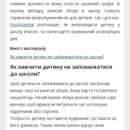
повинні допомогти йому скласти шкільний графік. В
іншому випадку ранкові збори в школу стануть
справжнім випробуванням як для дитини, так і для вас.
Psychcentral
розповідає, як випровадити дитину у
школу вчасно та налагодити правильний розпорядок
дня.
Вміст матеріалу
Як навчити дитину не запізнюватися до школи?
Як навчити дитину не запізнюватися
до школи?
Щоб дитина не запізнювався до школи і витрачав
менше часу на ранкові збори, йому варто готуватися
заздалегідь. Нехай малюк збере рюкзак і вибере одяг
ввечері, щоб вранці не витрачати час на пошуки
підручників або сорочки.
Попросіть дитину поставити будильник і вставати за
його дзвінком. Таким чином малюк відчує свою