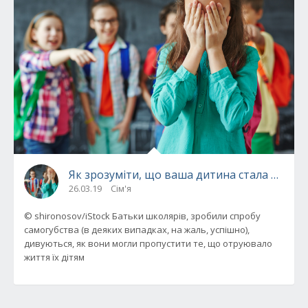
Як зрозуміти, що ваша дитина стала жертв
26.03.19
Сім'я
© shironosov/iStock Батьки школярів, зробили спробу
самогубства (в деяких випадках, на жаль, успішно),
дивуються, як вони могли пропустити те, що отруювало
життя їх дітям