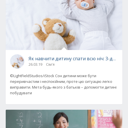
Як навчити дитину спати всю ніч: 3-денний 
26.03.19
Сім'я
©LightFieldStudios/iStock Сон дитини може бути
переривчастим і неспокійним, проте цю ситуацію легко
виправити. Мета будь-якого з батьків – допомогти дитині
побудувати