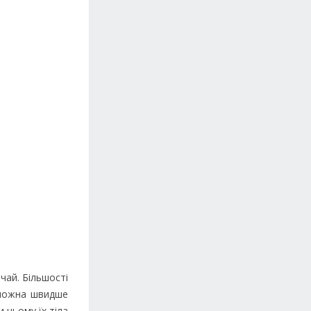
чай. Більшості
 можна швидше
 цьому їх тіла