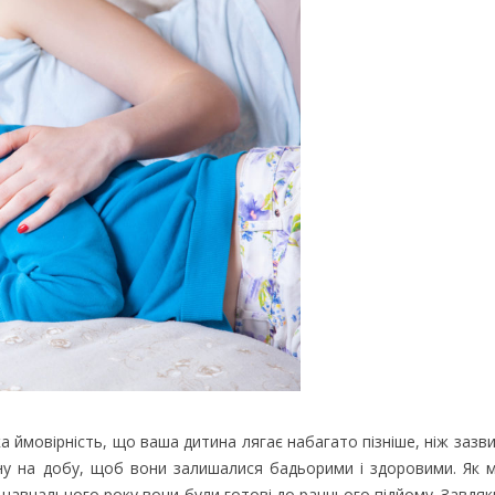
 ймовірність, що ваша дитина лягає набагато пізніше, ніж зазви
 сну на добу, щоб вони залишалися бадьорими і здоровими. Як
навчального року вони були готові до раннього підйому. Завдяки