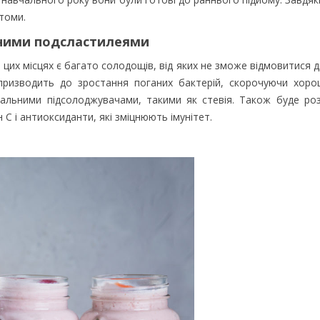
втоми.
ьними подсластилеями
– в цих місцях є багато солодощів, від яких не зможе відмовитися
ризводить до зростання поганих бактерій, скорочуючи хорош
уральними підсолоджувачами, такими як стевія. Також буде ро
н С і антиоксиданти, які зміцнюють імунітет.