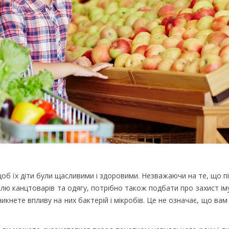
об їх діти були щасливими і здоровими. Незважаючи на те, що п
влю канцтоварів та одягу, потрібно також подбати про захист ім
уникнете впливу на них бактерій і мікробів. Це не означає, що ва