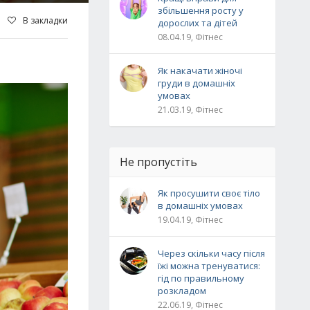
збільшення росту у
В закладки
дорослих та дітей
08.04.19, Фітнес
Як накачати жіночі
груди в домашніх
умовах
21.03.19, Фітнес
Не пропустіть
Як просушити своє тіло
в домашніх умовах
19.04.19, Фітнес
Через скільки часу після
їжі можна тренуватися:
гід по правильному
розкладом
22.06.19, Фітнес