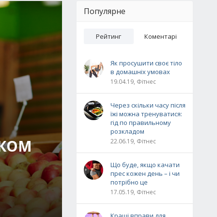
Популярне
Рейтинг
Коментарі
Як просушити своє тіло
в домашніх умовах
19.04.19, Фітнес
Через скільки часу після
їжі можна тренуватися:
гід по правильному
розкладом
ТКОМ
22.06.19, Фітнес
Що буде, якщо качати
прес кожен день – і чи
потрібно це
17.05.19, Фітнес
Кращі вправи для