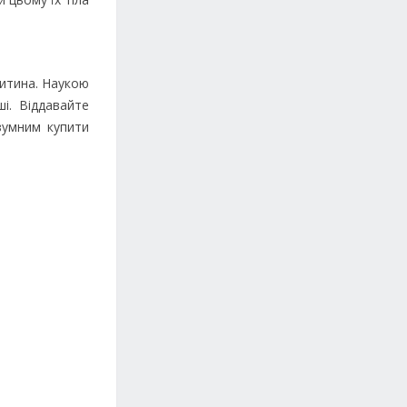
 дитина. Наукою
і. Віддавайте
зумним купити