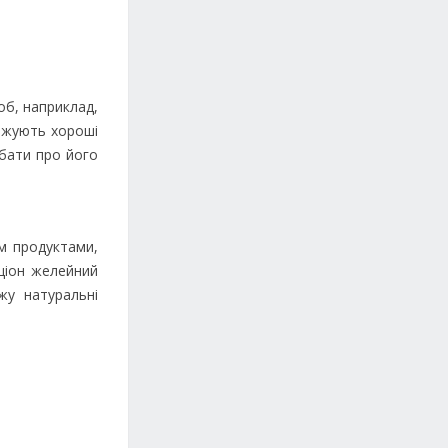
об, наприклад,
нажують хороші
дбати про його
м продуктами,
ціон желейний
жу натуральні