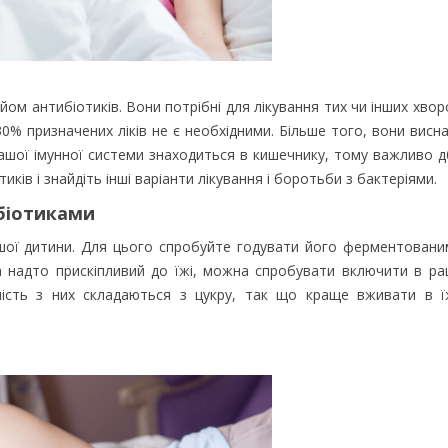
ом антибіотиків. Вони потрібні для лікування тих чи інших хвор
, 30% призначених ліків не є необхідними. Більше того, вони вис
 вашої імунної системи знаходиться в кишечнику, тому важливо 
ків і знайдіть інші варіанти лікування і боротьби з бактеріями.
обіотиками
ашої дитини. Для цього спробуйте годувати його ферментовани
а надто прискіпливий до їжі, можна спробувати включити в ра
шість з них складаються з цукру, так що краще вживати в ї