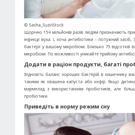
© Sasha_Suzi/iStock
Щорічно 154 мільйонів разів людям призначають прий
інфекції вуха. І, хоча антибіотики – потужний засіб
бактерії у вашому мікробіомі. Близько 75 відсотків
мікробіомі. По можливості уникайте прийому антибіоти
Додати в раціон продукти, багаті пр
Відновіть баланс хороших бактерій в кишечнику в
такими як квашена капуста або кефір. Якщо дитин
мармелад з використанням пробіотиків, але біль
пробіотики.
Приведіть в норму режим сну