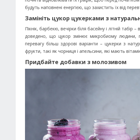
будуть наповнені енергією, що захистить їх від пере
Замініть цукор цукерками з натурал
Пікнік, барбекю, вечірки біля басейну і літній табір 
доведено, що цукор змінює микробиому людини, п
перевагу більш здорові варіанти – цукерки з нат
фрукти, такі як чорниця і апельсини, які мають вітамі
Придбайте добавки з молозивом