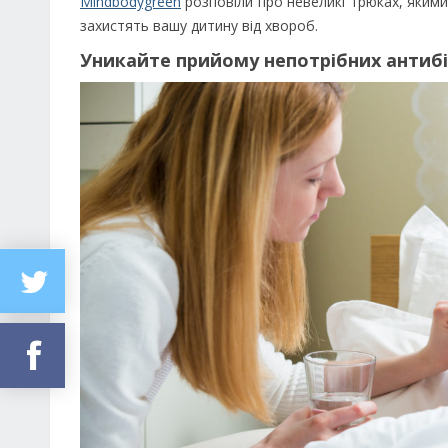
Mindbodygreen
розповіли про невеликі трюках, яким
захистять вашу дитину від хвороб.
Уникайте прийому непотрібних антибі