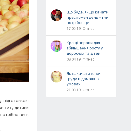
Що буде, якщо качати
прес кожен день – і чи
потрібно це
17.05.19, Фітнес
Кращі вправи для
збільшення росту у
дорослих та дітей
08.04.19, Фітнес
Як накачати жіночі
груди в домашніх
умовах
21.03.19, Фітнес
ід підготовкою
унітету дитини
м потрібно весь