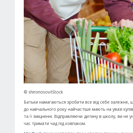
© shironosov/iStock
Батьки намагаються зробити все від себе залежне, щ
до навчального року найчастіше мають на увазі купі
та її зміцненні. Відправляючи дитину в школу, ви не 
час тримати чад під ковпаком.