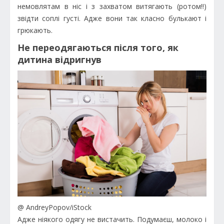
немовлятам в ніс і з захватом витягають (ротом!!)
звідти соплі густі. Адже вони так класно булькают і
грюкають.
Не переодягаються після того, як
дитина відригнув
@ AndreyPopov/iStock
Адже ніякого одягу не вистачить. Подумаєш, молоко і