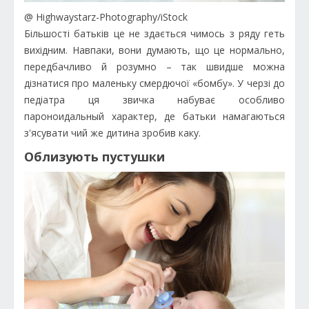
@ Highwaystarz-Photography/iStock
Більшості батьків це не здається чимось з ряду геть
вихідним. Навпаки, вони думають, що це нормально,
передбачливо й розумно – так швидше можна
дізнатися про маленьку смердючої «бомбу». У черзі до
педіатра ця звичка набуває особливо
пароноидальный характер, де батьки намагаються
з'ясувати чий же дитина зробив каку.
Облизують пустушки