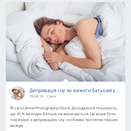
Депривація сну: як вижити батькам у непро
19.06.19
Сім'я
© LarsZahnerPhotography/iStock Дослідження показують,
що 45 % молодих батьків не висипаються. Це може бути
пов'язано з депривацією сну, особливо протягом перших
місяців