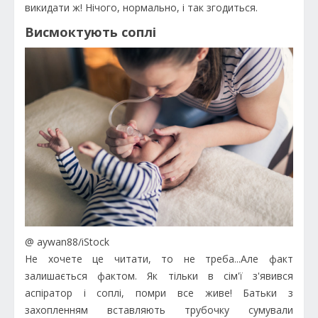
викидати ж! Нічого, нормально, і так згодиться.
Висмоктують соплі
@ aywan88/iStock
Не хочете це читати, то не треба...Але факт
залишається фактом. Як тільки в сім'ї з'явився
аспіратор і соплі, помри все живе! Батьки з
захопленням вставляють трубочку сумували