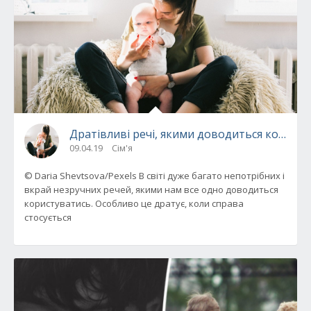
Дратівливі речі, якими доводиться користу
09.04.19
Сім'я
© Daria Shevtsova/Pexels В світі дуже багато непотрібних і
вкрай незручних речей, якими нам все одно доводиться
користуватись. Особливо це дратує, коли справа
стосується