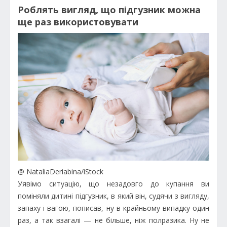
Роблять вигляд, що підгузник можна
ще раз використовувати
@ NataliaDeriabina/iStock
Уявімо ситуацію, що незадовго до купання ви
поміняли дитині підгузник, в який він, судячи з вигляду,
запаху і вагою, пописав, ну в крайньому випадку один
раз, а так взагалі — не більше, ніж полразика. Ну не