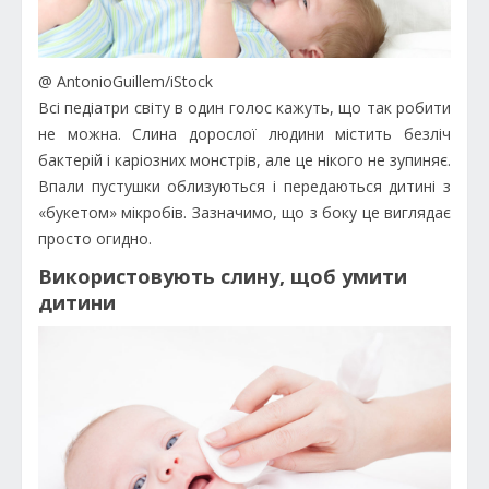
@ AntonioGuillem/iStock
Всі педіатри світу в один голос кажуть, що так робити
не можна. Слина дорослої людини містить безліч
бактерій і каріозних монстрів, але це нікого не зупиняє.
Впали пустушки облизуються і передаються дитині з
«букетом» мікробів. Зазначимо, що з боку це виглядає
просто огидно.
Використовують слину, щоб умити
дитини