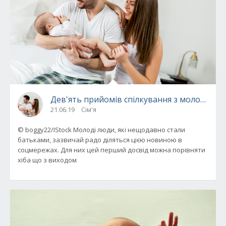
Дев'ять прийомів спілкування з молодими б
21.06.19
Сім'я
© boggy22/IStock Молоді люди, які нещодавно стали
батьками, зазвичай радо діляться цією новиною в
соцмережах. Для них цей перший досвід можна порівняти
хіба що з виходом