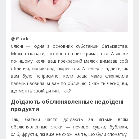
@ iStock
Слюні — одна з основних субстанцій батьківства.
Можна сказати, що вона на них тримається. А як же
по-іншому, коли ваш прекрасний малюк вимазав собі
обличчя, наприклад, пюрешкой. А тепер згадайте, як
вам було неприємно, коли ваша мама слюнявила
палець і возила їм вам по обличчю. Скажіть чесно, ви,
що мстіть своїй дитині, так?
Доїдають обслюнявленные недоїдені
продукти
Так, батьки часто доїдають за дітьми всякі
обслюнявленные снеки — печиво, сушки, бублики,
хліб, фрукти, які вже не схожі на те, що були спочатку.