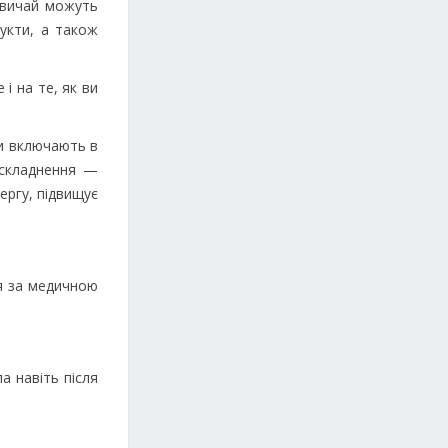
звичай можуть
дукти, а також
і на те, як ви
ни включають в
ускладнення —
ергу, підвищує
ся за медичною
а навіть після