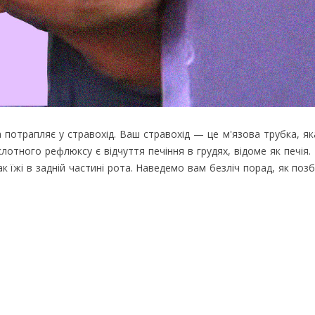
потрапляє у стравохід. Ваш стравохід — це м'язова трубка, як
отного рефлюксу є відчуття печіння в грудях, відоме як печія.
їжі в задній частині рота. Наведемо вам безліч порад, як позбу