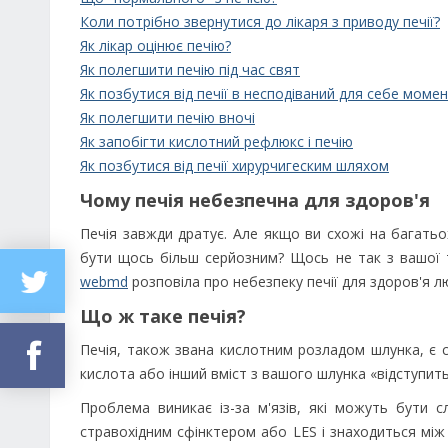
Коли потрібно звернутися до лікаря з приводу печії?
Як лікар оцінює печію?
Як полегшити печію під час свят
Як позбутися від печії в несподіваний для себе моме
Як полегшити печію вночі
Як запобігти кислотний рефлюкс і печію
Як позбутися від печії хирурчигеским шляхом
Чому печія небезпечна для здоров'я
Печія завжди дратує. Але якщо ви схожі на багатьо
бути щось більш серйозним? Щось не так з вашої 
webmd
розповіла про небезпеку печії для здоров'я л
Що ж таке печія?
Печія, також звана кислотним розладом шлунка, є
кислота або інший вміст з вашого шлунка «відступить
Проблема виникає із-за м'язів, які можуть бути 
стравохідним сфінктером або LES і знаходиться між