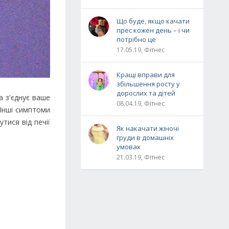
Що буде, якщо качати
прес кожен день – і чи
потрібно це
17.05.19, Фітнес
Кращі вправи для
збільшення росту у
дорослих та дітей
а з'єднує ваше
08.04.19, Фітнес
 Інші симптоми
тися від печії
Як накачати жіночі
груди в домашніх
умовах
21.03.19, Фітнес