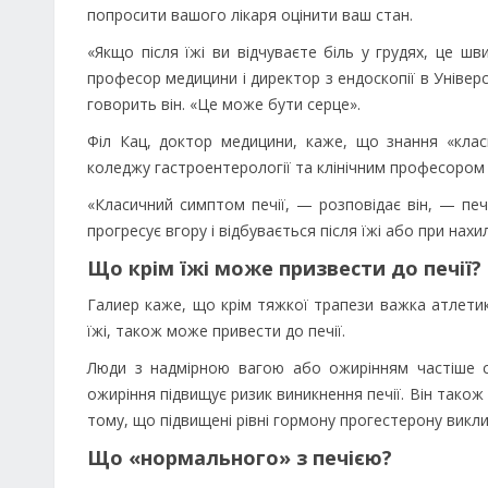
попросити вашого лікаря оцінити ваш стан.
«Якщо після їжі ви відчуваєте біль у грудях, це 
професор медицини і директор з ендоскопії в Універс
говорить він. «Це може бути серце».
Філ Кац, доктор медицини, каже, що знання «кла
коледжу гастроентерології та клінічним професоро
«Класичний симптом печії, — розповідає він, — печ
прогресує вгору і відбувається після їжі або при нахил
Що крім їжі може призвести до печії?
Галиер каже, що крім тяжкої трапези важка атлетик
їжі, також може привести до печії.
Люди з надмірною вагою або ожирінням частіше с
ожиріння підвищує ризик виникнення печії. Він також 
тому, що підвищені рівні гормону прогестерону викл
Що «нормального» з печією?