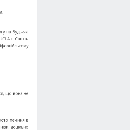
а.
гу на будь-які
 UCLA в Санта-
іфорнійському
ся, що вона не
осто печіння в
мніви, доцільно