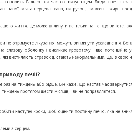
— говорить Гальер. Їжа часто є винуватцем. Люди з печією за
ані напої, м'ята перцева, кава, цитрусові, смажені і жирні про
вашого життя. Це може вплинути не тільки на те, що ви їсте, але 
 і ви не отримуєте лікування, можуть виникнути ускладнення. Во
 на слизову оболонку і викликає кровотечу. Інше потенційне 
, які вистилають стравохід, стають ненормальними. Це, в свою ч
приводу печії?
є раз на тиждень або рідше. Він каже, що настав час звернути
а тиждень протягом шести місяців, і ви не поправляєтеся.
зробити наступні кроки, щоб оцінити постійну печію, яка не зникл
леми з серцем.