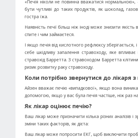
«Печія ніколи не повинна вважатися нормальною», 
бути чутливі до таких продуктів, як шоколад, газов
гостра їжа.
Наявність печії більш ніж іноді може знизити якість 
спите і чим займаєтеся.
І якщо печія від кислотного рефлюксу зберігається,
себе шкідливу запалення стравоходу, яке впливає
стравохід Барретта. З стравоходом Барретта клітини
ризик розвитку раку стравоходу.
Коли потрібно звернутися до лікаря з 
Айзен вважає печію «випадкової», якщо вона виника
допомогою, якщо у вас була печія частіше, ніж раз н
Як лікар оцінює печію?
Ваш лікар може призначити кілька різних аналізів і 
зміни таких факторів, як дієта:
Ваш лікар може попросити ЕКГ, щоб виключити проб