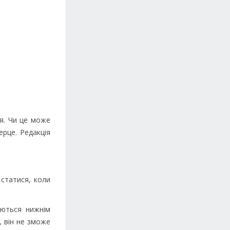
ся. Чи це може
рце. Редакція
статися, коли
аються нижнім
, він не зможе