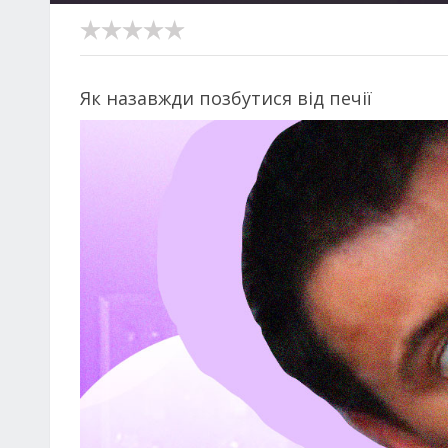
Як назавжди позбутися від печії