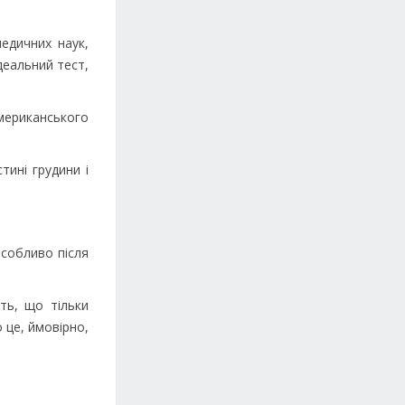
едичних наук,
деальний тест,
мериканського
тині грудини і
особливо після
ть, що тільки
о це, ймовірно,