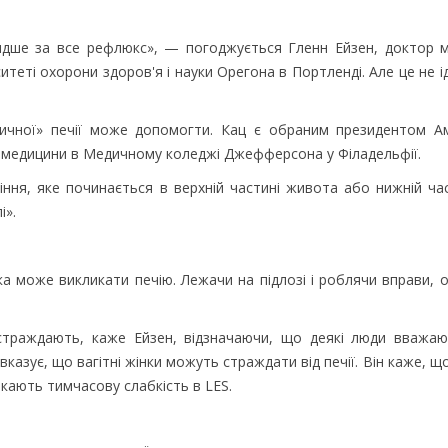
швидше за все рефлюкс», — погоджується Гленн Ейзен, доктор м
итеті охорони здоров'я і науки Орегона в Портленді. Але це не і
сичної» печії може допомогти. Кац є обраним президентом А
м медицини в Медичному коледжі Джефферсона у Філадельфії.
іння, яке починається в верхній частині живота або нижній час
і».
а може викликати печію. Лежачи на підлозі і роблячи вправи, 
траждають, каже Ейзен, відзначаючи, що деякі люди вважаю
вказує, що вагітні жінки можуть страждати від печії. Він каже, щ
икають тимчасову слабкість в LES.