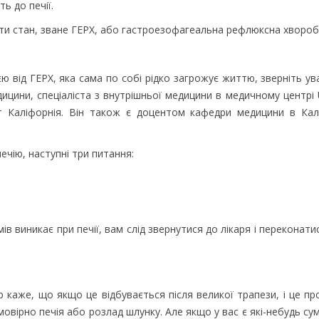
ь до печії.
ти стан, зване ГЕРХ, або гастроезофагеальна рефлюксна хвороб
ю від ГЕРХ, яка сама по собі рідко загрожує життю, зверніть ува
дицини, спеціаліста з внутрішньої медицини в медичному центрі
тат Каліфорнія. Він також є доцентом кафедри медицини в Кал
ечію, наступні три питання:
в виникає при печії, вам слід звернутися до лікаря і переконати
 каже, що якщо це відбувається після великої трапези, і це пр
імовірно печія або розлад шлунку. Але якщо у вас є які-небудь су