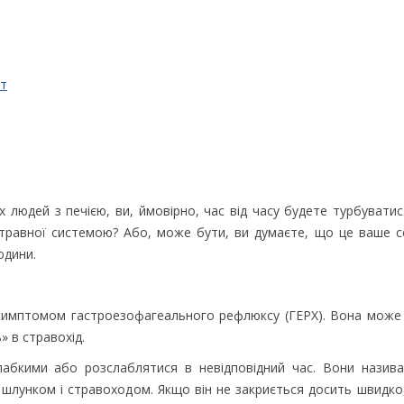
нт
х людей з печією, ви, ймовірно, час від часу будете турбувати
травної системою? Або, може бути, ви думаєте, що це ваше се
юдини.
 симптомом гастроезофагеального рефлюксу (ГЕРХ). Вона може 
» в стравохід.
слабкими або розслаблятися в невідповідний час. Вони назив
 шлунком і стравоходом. Якщо він не закриється досить швидко