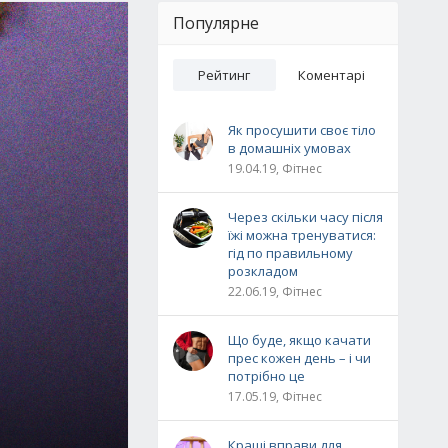
Популярне
Рейтинг
Коментарі
Як просушити своє тіло
в домашніх умовах
19.04.19, Фітнес
Через скільки часу після
їжі можна тренуватися:
гід по правильному
розкладом
22.06.19, Фітнес
Що буде, якщо качати
прес кожен день – і чи
потрібно це
17.05.19, Фітнес
Кращі вправи для