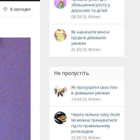
збільшення росту у
В закладки
дорослих та дітей
08.04.19, Фітнес
Як накачати жіночі
груди в домашніх
умовах
21.03.19, Фітнес
Не пропустіть
Як просушити своє тіло
в домашніх умовах
19.04.19, Фітнес
Через скільки часу після
їжі можна тренуватися:
гід по правильному
розкладом
22.06.19, Фітнес