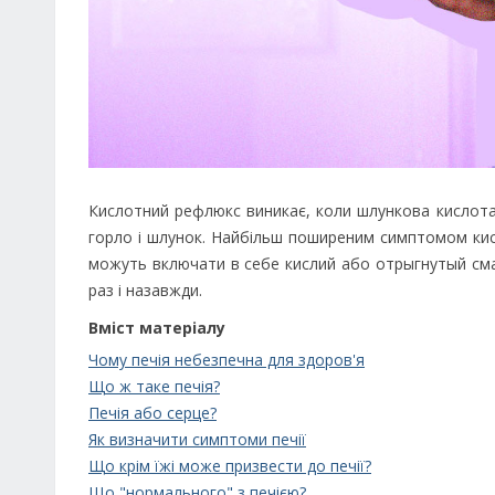
Кислотний рефлюкс виникає, коли шлункова кислота 
горло і шлунок. Найбільш поширеним симптомом кисл
можуть включати в себе кислий або отрыгнутый смак 
раз і назавжди.
Вміст матеріалу
Чому печія небезпечна для здоров'я
Що ж таке печія?
Печія або серце?
Як визначити симптоми печії
Що крім їжі може призвести до печії?
Що "нормального" з печією?