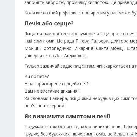
запобігти зворотну промивку кислотою. Це призводит
Коли кислотний рефлюкс є поширеним у вас може бу
Печія або серце?
Якщо ви намагаєтеся зрозуміти, чи є це просто печіє
інші симптоми. Це рада Пітера Гальера, доктора ме
Моніці і ортопедичної лікарні в Санта-Моніці, ш
університеті в Лос-Анджелесі.
Гальер зазвичай задає пацієнтам, які скаржаться на п
Ви потієте?
У вас прискорене серцебиття?
Вам не вистачає дихання?
За словами Гальера, якщо який-небудь з цих симптомі
пов'язана з серцем.
Як визначити симптоми печії
Подумайте також про те, коли виникає печія. Гальер
грудях, без будь-яких інших симптомів, це більш ніж 