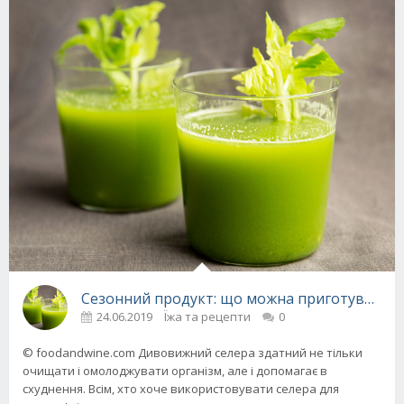
Сезонний продукт: що можна приготувати з
24.06.2019
Їжа та рецепти
0
© foodandwine.com Дивовижний селера здатний не тільки
очищати і омолоджувати організм, але і допомагає в
схуднення. Всім, хто хоче використовувати селера для