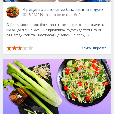
4 рецепта запечених баклажанів в духовці
15.04.2019
Їжа та рецепти
0
© fotek/Istock Сезон баклажанів вже відкрито, а це значить,
що аж до пізньої осені на прилавках будуть доступні свіжі
сині ягоди (так-так, насправді це зовсім не овоч). Їх
Комментировать