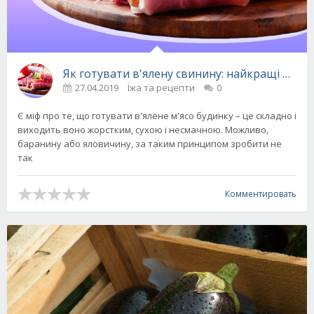
Як готувати в'ялену свинину: найкращі реце
27.04.2019
Їжа та рецепти
0
Є міф про те, що готувати в'ялене м'ясо будинку – це складно і
виходить воно жорстким, сухою і несмачною. Можливо,
баранину або яловичину, за таким принципом зробити не
так
Комментировать