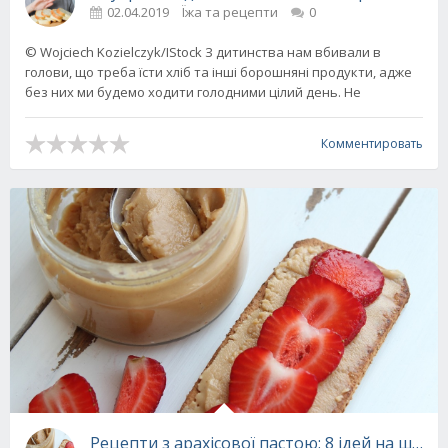
02.04.2019
Їжа та рецепти
0
© Wojciech Kozielczyk/IStock З дитинства нам вбивали в
голови, що треба їсти хліб та інші борошняні продукти, адже
без них ми будемо ходити голодними цілий день. Не
Комментировать
Рецепти з арахісової пастою: 8 ідей на швид