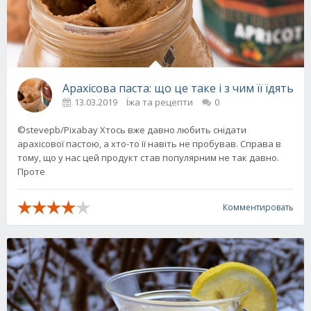
Арахісова паста: що це таке і з чим її їдять
13.03.2019
Їжа та рецепти
0
©stevepb/Pixabay Хтось вже давно любить снідати
арахісової пастою, а хто-то її навіть не пробував. Справа в
тому, що у нас цей продукт став популярним не так давно.
Проте
Комментировать