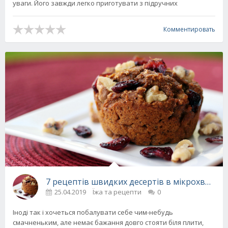
уваги. Його завжди легко приготувати з підручних
Комментировать
7 рецептів швидких десертів в мікрохвильо
25.04.2019
Їжа та рецепти
0
Іноді так і хочеться побалувати себе чим-небудь
смачненьким, але немає бажання довго стояти біля плити,