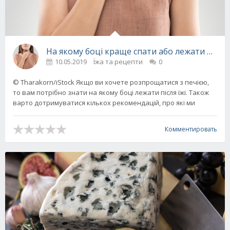
На якому боці краще спати або лежати після
10.05.2019
Їжа та рецепти
0
© Tharakorn/iStock Якщо ви хочете розпрощатися з печією,
то вам потрібно знати на якому боці лежати після їжі. Також
варто дотримуватися кількох рекомендацій, про які ми
Комментировать