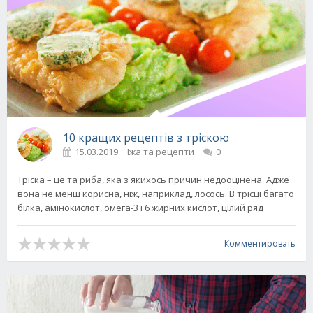
10 кращих рецептів з тріскою
15.03.2019
Їжа та рецепти
0
Тріска – це та риба, яка з якихось причин недооцінена. Адже
вона не менш корисна, ніж, наприклад, лосось. В трісці багато
білка, амінокислот, омега-3 і 6 жирних кислот, цілий ряд
Комментировать