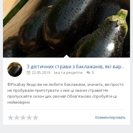
3 дієтичних страви з баклажанів, які варто п
22.05.2019
Їжа та рецепти
0
©Pixabay Якщо ви не любите баклажани, значить, ви просто
не пробували приготувати з них ці смачні страви! Не
пропускайте сезон цих овочів! Обов'язково спробуйте ці
неймовірно
Комментировать