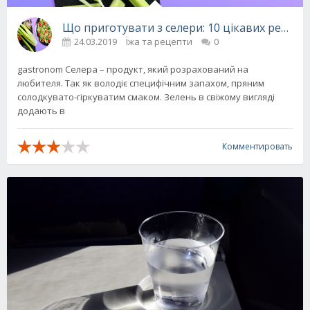
Що приготувати з селери: 10 цікавих рецепт
24.03.2019
Їжа та рецепти
0
gastronom Селера – продукт, який розрахований на
любителя. Так як володіє специфічним запахом, пряним
солодкувато-гіркуватим смаком. Зелень в свіжому вигляді
додають в
Комментировать