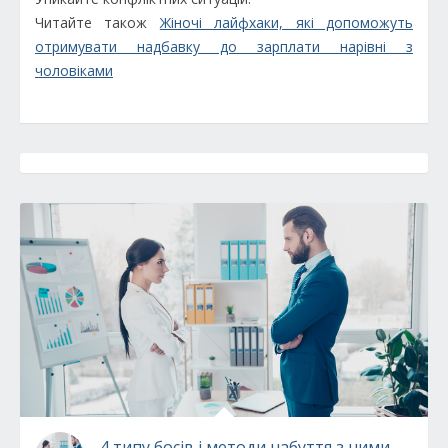
Читайте також
Жіночі лайфхаки, які допоможуть
отримувати надбавку до зарплати нарівні з
чоловіками
4 типу босів і методи набуття з ними конта