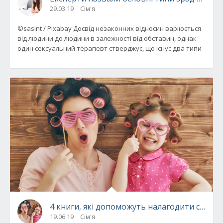
29.03.19
Сім'я
©sasint / Pixabay Досвід незаконних відносин варіюється
від людини до людини в залежності від обставин, однак
один сексуальний терапевт стверджує, що існує два типи
4 книги, які допоможуть налагодити стосу
19.06.19
Сім'я