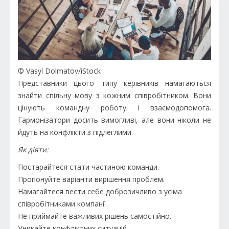
© Vasyl Dolmatov/iStock
Представники цього типу керівників намагаються
знайти спільну мову з кожним співробітником. Вони
цінують командну роботу і взаємодопомога.
Гармонізатори досить вимогливі, але вони ніколи не
йдуть на конфлікти з підлеглими.
Як діяти:
Постарайтеся стати частиною команди.
Пропонуйте варіанти вирішення проблем.
Намагайтеся вести себе доброзичливо з усіма
співробітниками компанії.
Не приймайте важливих рішень самостійно.
Уникайте конфліктних ситуацій.