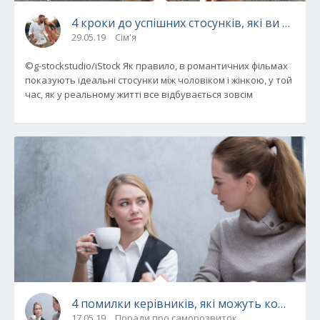
4 кроки до успішних стосунків, які ви нікол
29.05.19
Сім'я
©g-stockstudio/iStock Як правило, в романтичних фільмах
показують ідеальні стосунки між чоловіком і жінкою, у той
час, як у реальному житті все відбувається зовсім
4 помилки керівників, які можуть коштува
17.05.19
Поради про саморозвиток