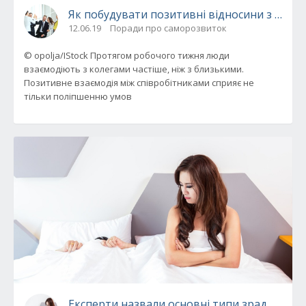
Як побудувати позитивні відносини з колег
12.06.19
Поради про саморозвиток
© opolja/IStock Протягом робочого тижня люди
взаємодіють з колегами частіше, ніж з близькими.
Позитивне взаємодія між співробітниками сприяє не
тільки поліпшенню умов
Експерти назвали основні типи зрад в сіме