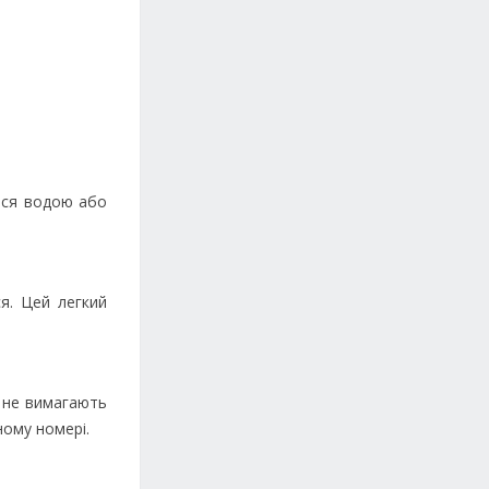
ься водою або
я. Цей легкий
і не вимагають
ному номері.