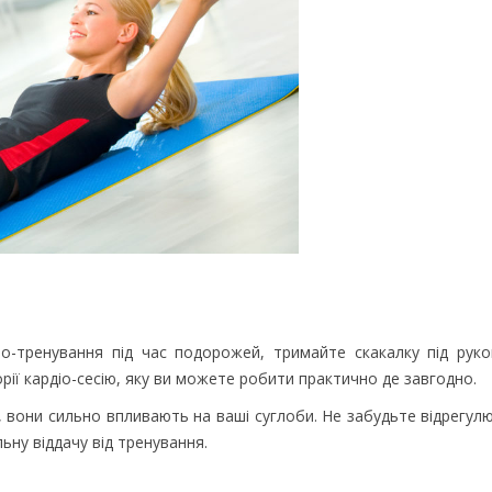
іо-тренування під час подорожей, тримайте скакалку під руко
ї кардіо-сесію, яку ви можете робити практично де завгодно.
 вони сильно впливають на ваші суглоби. Не забудьте відрегу
ну віддачу від тренування.