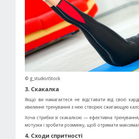
© g_studio/iStock
3. Скакалка
Якщо ви намагаєтеся не відставати від своєї кард
хвилинне тренування з нею створює сжигающую калорі
Хоча стрибки зі скакалкою — ефективна тренування,
мотузки і зробити розминку, щоб отримати максималь
4. Сходи спритності