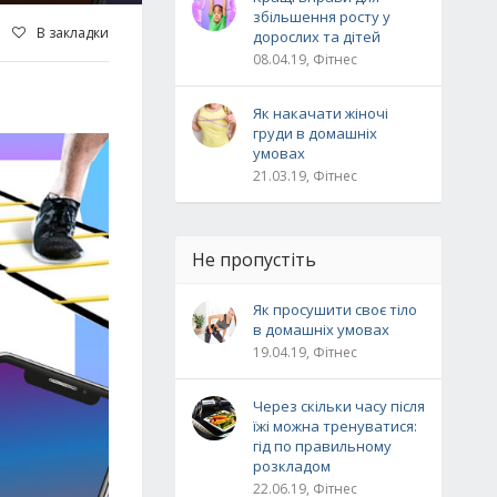
збільшення росту у
В закладки
дорослих та дітей
08.04.19, Фітнес
Як накачати жіночі
груди в домашніх
умовах
21.03.19, Фітнес
Не пропустіть
Як просушити своє тіло
в домашніх умовах
19.04.19, Фітнес
Через скільки часу після
їжі можна тренуватися:
гід по правильному
розкладом
22.06.19, Фітнес