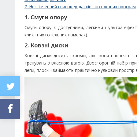
7. Нескінченний список додатків і потокових програм
1. Смуги опору
Смуги опору є доступними, легкими і ультра-ефект
крихітних готельних номерах).
2. Ковзні диски
Ковзні диски досить скромні, але вони наносять сп
тренувань з власною вагою. Двосторонній набір приєм
легкі, плоскі і займають практично нульовий простір 