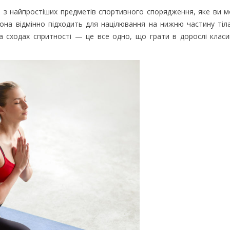
е з найпростіших предметів спортивного спорядження, яке ви м
 вона відмінно підходить для націлювання на нижню частину тіл
а сходах спритності — це все одно, що грати в дорослі класи