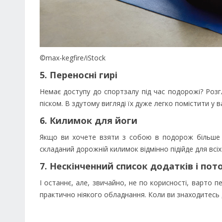
©max-kegfire/iStock
5. Переносні гирі
Немає доступу до спортзалу під час подорожі? Роз
піском. В здутому вигляді їх дуже легко помістити у ва
6. Килимок для йоги
Якщо ви хочете взяти з собою в подорож більше о
складаний дорожній килимок відмінно підійде для всі
7. Нескінченний список додатків і по
І останнє, але, звичайно, не по корисності, варто п
практично ніякого обладнання. Коли ви знаходитесь д