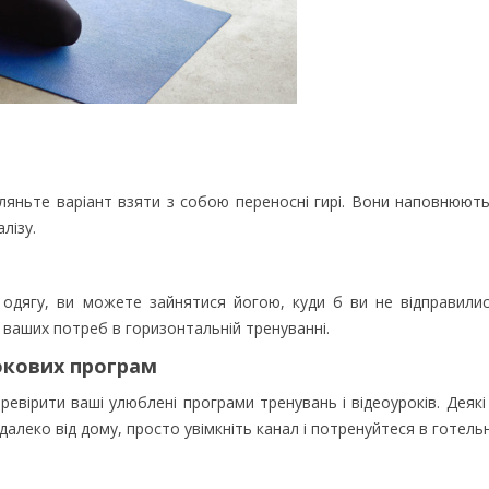
гляньте варіант взяти з собою переносні гирі. Вони наповнюют
лізу.
дягу, ви можете зайнятися йогою, куди б ви не відправилис
х ваших потреб в горизонтальній тренуванні.
токових програм
еревірити ваші улюблені програми тренувань і відеоуроків. Деяк
алеко від дому, просто увімкніть канал і потренуйтеся в готель