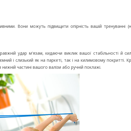
ивними. Вони можуть підвищити опірність вашій тренуванні (н
равжній удар м'язам, кидаючи виклик вашої стабільності й сил
ний і слизький як на паркеті, так і на килимовому покритті. Кр
в нижній частині вашого валізи або ручній поклажі.