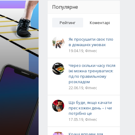
Популярне
Рейтинг
Коментарі
Як просушити своє тіло
в домашніх умовах
19.04.19, Фітнес
Через скільки часу після
їжі можна тренуватися:
гід по правильному
розкладом
22.06.19, Фітнес
Що буде, якщо качати
прес кожен день – і чи
потрібно це
17.05.19, Фітнес
Кращі вправи для