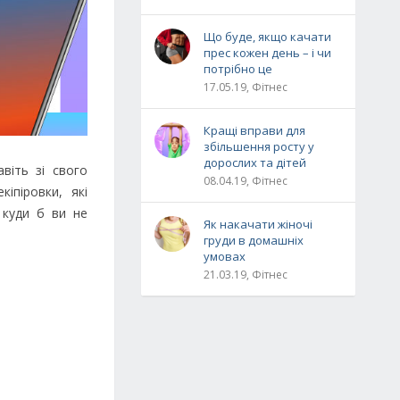
Що буде, якщо качати
прес кожен день – і чи
потрібно це
17.05.19, Фітнес
Кращі вправи для
збільшення росту у
дорослих та дітей
віть зі свого
08.04.19, Фітнес
іпіровки, які
 куди б ви не
Як накачати жіночі
груди в домашніх
умовах
21.03.19, Фітнес