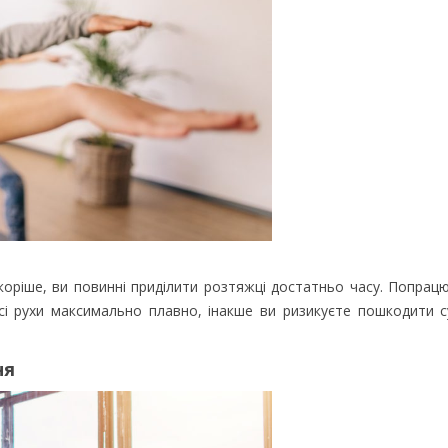
коріше, ви повинні приділити розтяжці достатньо часу. Попра
і рухи максимально плавно, інакше ви ризикуєте пошкодити 
ня