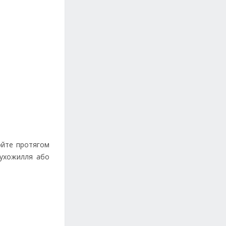
цюйте протягом
сухожилля або