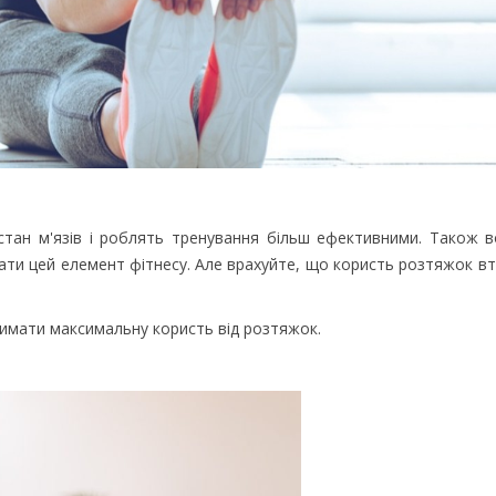
тан м'язів і роблять тренування більш ефективними. Також 
вати цей елемент фітнесу. Але врахуйте, що користь розтяжок в
римати максимальну користь від розтяжок.