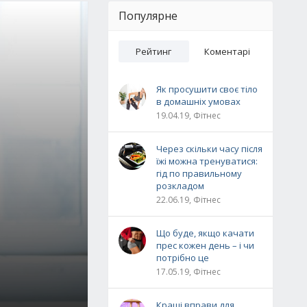
Популярне
Рейтинг
Коментарі
Як просушити своє тіло
в домашніх умовах
19.04.19, Фітнес
Через скільки часу після
їжі можна тренуватися:
гід по правильному
розкладом
22.06.19, Фітнес
Що буде, якщо качати
прес кожен день – і чи
потрібно це
17.05.19, Фітнес
Кращі вправи для