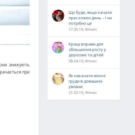
Що буде, якщо качати
прес кожен день – і чи
потрібно це
17.05.19, Фітнес
Кращі вправи для
збільшення росту у
дорослих та дітей
08.04.19, Фітнес
вони знижують
трачається при
Як накачати жіночі
груди в домашніх
умовах
21.03.19, Фітнес