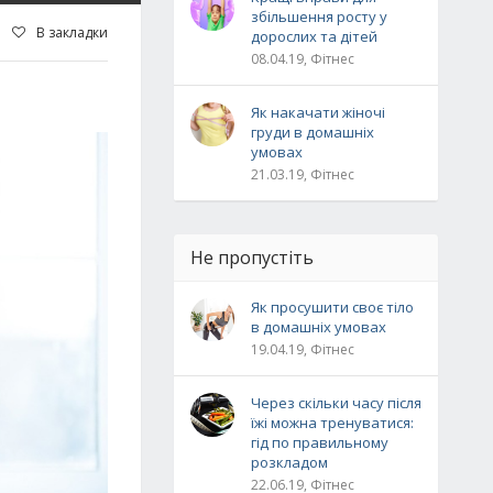
збільшення росту у
В закладки
дорослих та дітей
08.04.19, Фітнес
Як накачати жіночі
груди в домашніх
умовах
21.03.19, Фітнес
Не пропустіть
Як просушити своє тіло
в домашніх умовах
19.04.19, Фітнес
Через скільки часу після
їжі можна тренуватися:
гід по правильному
розкладом
22.06.19, Фітнес