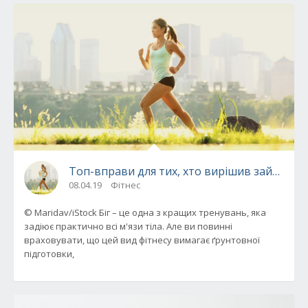
Топ-вправи для тих, хто вирішив зайнятися
08.04.19
Фітнес
© Maridav/iStock Біг – це одна з кращих тренувань, яка
задіює практично всі м'язи тіла. Але ви повинні
враховувати, що цей вид фітнесу вимагає ґрунтовної
підготовки,