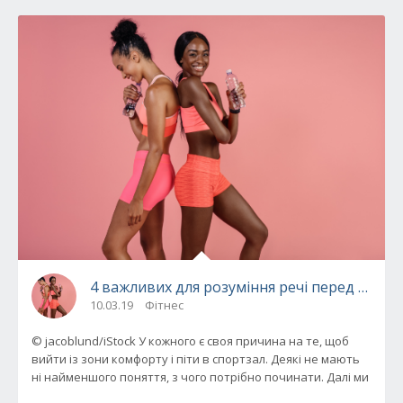
4 важливих для розуміння речі перед поход
10.03.19
Фітнес
© jacoblund/iStock У кожного є своя причина на те, щоб
вийти із зони комфорту і піти в спортзал. Деякі не мають
ні найменшого поняття, з чого потрібно починати. Далі ми