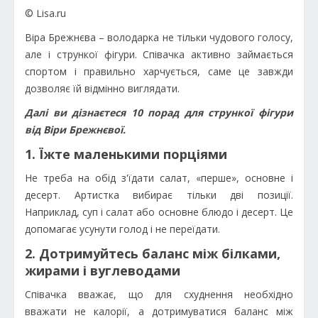
© Lisa.ru
Віра Брежнєва – володарка не тільки чудового голосу,
але і стрункої фігури. Співачка активно займається
спортом і правильно харчується, саме це завжди
дозволяє їй відмінно виглядати.
Далі ви дізнаєтеся 10 порад для стрункої фігури
від Віри Брежнєвої.
1. Їжте маленькими порціями
Не треба на обід з'їдати салат, «перше», основне і
десерт. Артистка вибирає тільки дві позиції.
Наприклад, суп і салат або основне блюдо і десерт. Це
допомагає усунути голод і не переїдати.
2. Дотримуйтесь баланс між білками,
жирами і вуглеводами
Співачка вважає, що для схуднення необхідно
вважати не калорії, а дотримуватися баланс між