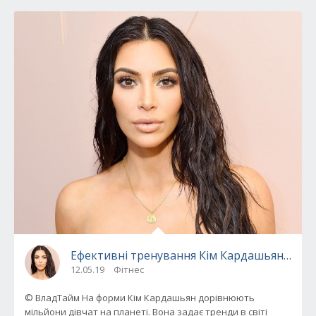
Ефективні тренування Кім Кардашьян для ст
12.05.19
Фітнес
© ВладТайм На форми Кім Кардашьян дорівнюють
мільйони дівчат на планеті. Вона задає тренди в світі