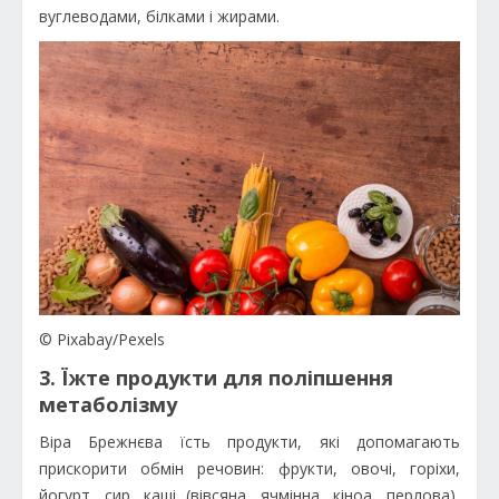
вуглеводами, білками і жирами.
© Pixabay/Pexels
3. Їжте продукти для поліпшення
метаболізму
Віра Брежнєва їсть продукти, які допомагають
прискорити обмін речовин: фрукти, овочі, горіхи,
йогурт, сир, каші (вівсяна, ячмінна, кіноа, перлова),