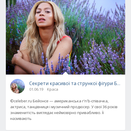
Секрети красивої та стрункої фігури Бейонс
01.06.19
Краса
©celeber.ru Бейонсе — американська r'n'b-співачка,
актриса, танцівниця і музичний продюсер. У свої 36 років
знаменитість виглядає неймовірно привабливо. Її
називають