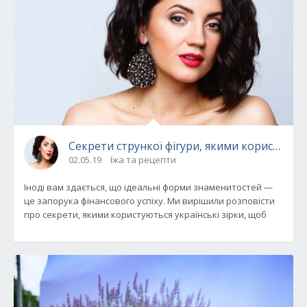
Секрети стрункої фігури, якими користують
02.05.19
Їжа та рецепти
Іноді вам здається, що ідеальні форми знаменитостей —
це запорука фінансового успіху. Ми вирішили розповісти
про секрети, якими користуються українські зірки, щоб