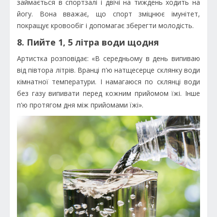
займається в спортзалі і двічі на тиждень ходить на
йогу. Вона вважає, що спорт зміцнює імунітет,
покращує кровообіг і допомагає зберегти молодість.
8. Пийте 1, 5 літра води щодня
Артистка розповідає: «В середньому в день випиваю
від півтора літрів. Вранці п'ю натщесерце склянку води
кімнатної температури. І намагаюся по склянці води
без газу випивати перед кожним прийомом їжі. Інше
п'ю протягом дня між прийомами їжі».