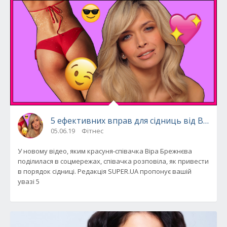
5 ефективних вправ для сідниць від Віри Б
05.06.19
Фітнес
У новому відео, яким красуня-співачка Віра Брежнєва
поділилася в соцмережах, співачка розповіла, як привести
в порядок сідниці. Редакція SUPER.UA пропонує вашій
увазі 5