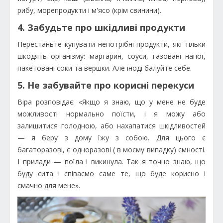
рибу, морепродукти і м'ясо (крім свинини).
4. Забудьте про шкідливі продукти
Перестаньте купувати непотрібні продукти, які тільки
шкодять організму: маргарин, соуси, газовані напої,
пакетовані соки та вершки. Але іноді балуйте себе.
5. Не забувайте про корисні перекуси
Віра розповідає: «Якщо я знаю, що у мене не буде
можливості нормально поїсти, і я можу або
залишитися голодною, або нахапатися шкідливостей
— я беру з дому їжу з собою. Для цього є
багаторазові, є одноразові ( в моєму випадку) ємності.
І прилади — поїла і викинула. Так я точно знаю, що
буду сита і співаємо саме те, що буде корисно і
смачно для мене».