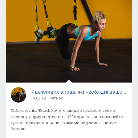
7 важливих вправ, які необхідні вашому тіл
19.03.19
Фітнес
©Darunechka/IStock Хочете швидко привести себе в
належну форму і підтягти тіло? Тоді регулярно виконуйте
супер-ефективні вправи, якими ми поділимося нижче.
Випади