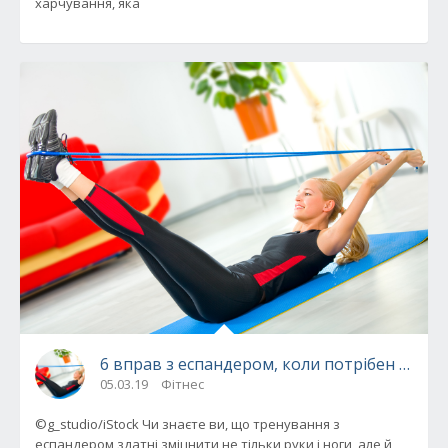
харчування, яка
6 вправ з еспандером, коли потрібен прок
05.03.19
Фітнес
©g_studio/iStock Чи знаєте ви, що тренування з
еспандером здатні зміцнити не тільки руки і ноги, але й