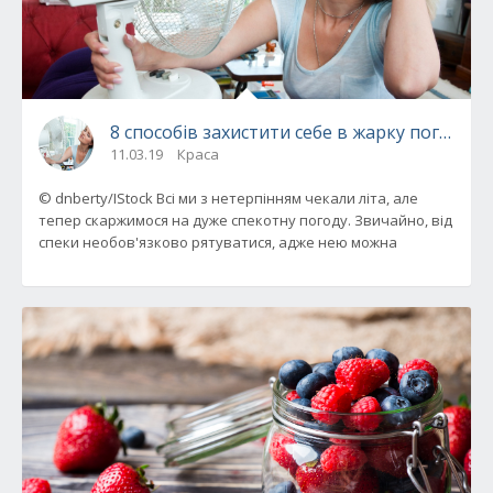
8 способів захистити себе в жарку погоду
11.03.19
Краса
© dnberty/IStock Всі ми з нетерпінням чекали літа, але
тепер скаржимося на дуже спекотну погоду. Звичайно, від
спеки необов'язково рятуватися, адже нею можна