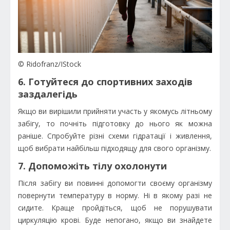
© Ridofranz/IStock
6. Готуйтеся до спортивних заходів
заздалегідь
Якщо ви вирішили прийняти участь у якомусь літньому
забігу, то почніть підготовку до нього як можна
раніше. Спробуйте різні схеми гідратації і живлення,
щоб вибрати найбільш підходящу для свого організму.
7. Допоможіть тілу охолонути
Після забігу ви повинні допомогти своєму організму
повернути температуру в норму. Ні в якому разі не
сидите. Краще пройдіться, щоб не порушувати
циркуляцію крові. Буде непогано, якщо ви знайдете