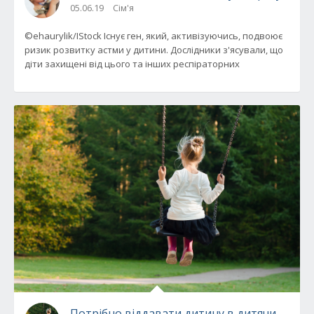
05.06.19
Сім'я
©ehaurylik/IStock Існує ген, який, активізуючись, подвоює
ризик розвитку астми у дитини. Дослідники з'ясували, що
діти захищені від цього та інших респіраторних
Потрібно віддавати дитину в дитячий садо