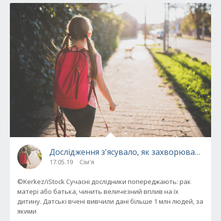
Дослідження з'ясувало, як захворювання рак
17.05.19
Сім'я
©Kerkez/iStock Сучасні дослідники попереджають: рак
матері або батька, чинить величезний вплив на їх
дитину. Датські вчені вивчили дані більше 1 млн людей, за
якими