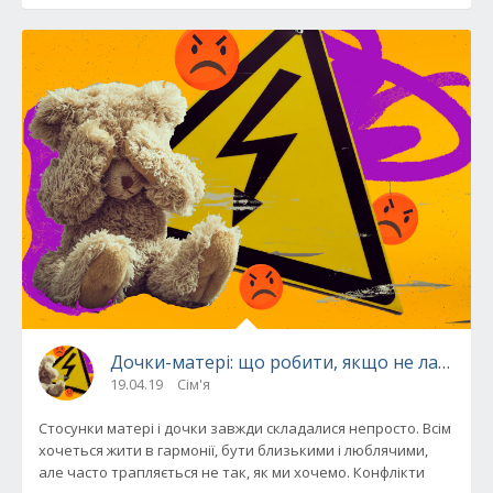
Дочки-матері: що робити, якщо не ладятьс
19.04.19
Сім'я
Стосунки матері і дочки завжди складалися непросто. Всім
хочеться жити в гармонії, бути близькими і люблячими,
але часто трапляється не так, як ми хочемо. Конфлікти