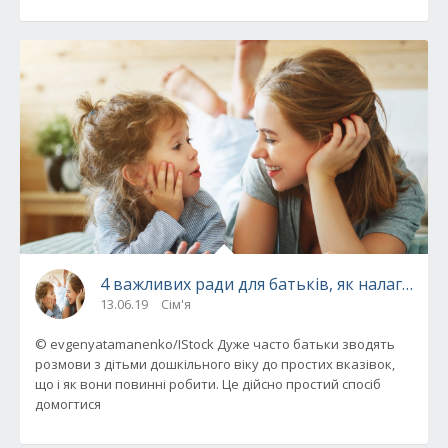
4 важливих ради для батьків, як налагодит
13.06.19
Сім'я
© evgenyatamanenko/IStock Дуже часто батьки зводять
розмови з дітьми дошкільного віку до простих вказівок,
що і як вони повинні робити. Це дійсно простий спосіб
домогтися