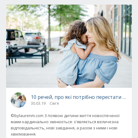
10 речей, про які потрібно перестати турб
30.03.19
Сім'я
©bylaurenm.com З появою дитини життя новоспеченої
мами кардинально змінюється: з'являється величезна
відповідальність, нові завдання, а разом з ними і нові
хвилювання.