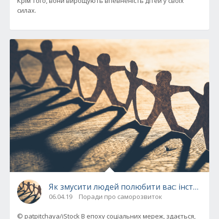
Крім того, вони вирощують впевненість дітей у своїх
силах.
Як змусити людей полюбити вас: інструкція
06.04.19
Поради про саморозвиток
© patpitchaya/iStock В епоху соціальних мереж, здається,