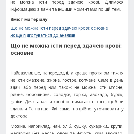
не можна їсти перед здачею крові. Ділимося
інформацією з вами та іншими моментами по цій темі.
Вміст матеріалу
Що не можна їсти перед здачею крові: основне
Як ще підготуватися до аналізів
Що не можна їсти перед здачею крові:
основне
Найважливіше, напередодні, а краще протягом тижня
не їсти смажене, жирне, гостре, копчене. Саме в день
здачі або перед ним також не можна їсти м'ясне,
рибне, борошняне, солодке, горіхи, авокадо, буряк,
фініки. Деякі аналізи крові не вимагають того, щоб ви
здавали їх натще. Які саме, потрібно уточнювати у
доктора.
Можна, наприклад, чай, хліб, сушку, сухарики., крупи,
макарони без масла, овочі та фрукти, крім авокадо,