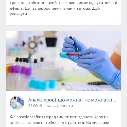
крові, коли обсяг значний, то людина може відчути побічні
ефекти. Це і запаморочення, анемія, і втома. Щоб
уникнути
Аналіз крові: що можна і не можна їсти п
26.06.19
Їжа та рецепти
© Sensible Staffing Перед тим, як піти здавати кров на
аналіз в лікарню потрібно підготуватися. Ми вирішили