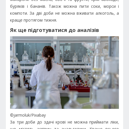
буряків і бананів. Також можна пити соки, морси і
компоти. За дві доби не можна вживати алкоголь, а
краще протягом тижня.
Як ще підготуватися до аналізів
©jarmoluk/Pixabay
За три доби до здачі крові не можна приймати ліки,
що містять аспірин та анальгетики. Краще всього