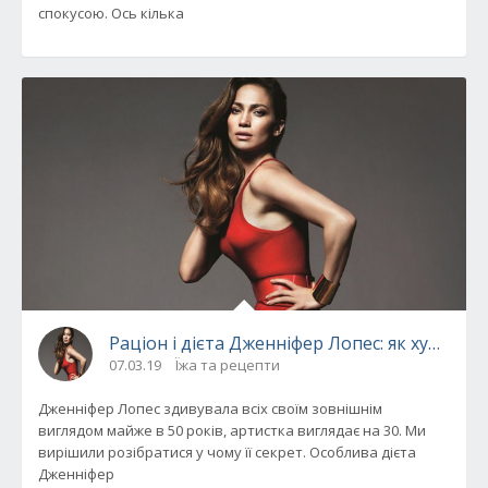
спокусою. Ось кілька
Раціон і дієта Дженніфер Лопес: як худне з
07.03.19
Їжа та рецепти
Дженніфер Лопес здивувала всіх своїм зовнішнім
виглядом майже в 50 років, артистка виглядає на 30. Ми
вирішили розібратися у чому її секрет. Особлива дієта
Дженніфер