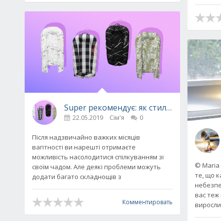
Super рекомендує: як стильно та корис
22.05.2019
Сім'я
0
Після надзвичайно важких місяців
вагітності ви нарешті отримаєте
можливість насолодитися спілкуванням зі
© Maria
своїм чадом. Але деякі проблеми можуть
те, що 
додати багато складнощів з
небезпеч
вас теж
Комментировать
виросли