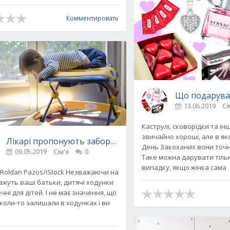
Комментировать
Що подаруват
13.06.2019
Сі
но носити дитину
Каструлі, сковорідки та ін
звичайно хороші, але в як
Лікарі пропонують заборонити дитячі ходунки: в чому
День Закоханих вони точн
09.05.2019
Сім'я
0
Таке можна дарувати тіль
випадку, якщо жінка сама
 Roldan Pazos/iStock Незважаючи на
кажуть ваші батьки, дитячі ходунки
ні для дітей. І не має значення, що
 коли-то залишали в ходунках і ви