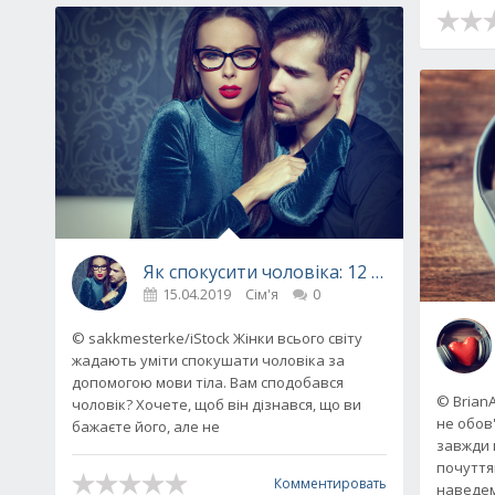
Як спокусити чоловіка: 12 способів зах
15.04.2019
Сім'я
0
© sakkmesterke/iStock Жінки всього світу
жадають уміти спокушати чоловіка за
допомогою мови тіла. Вам сподобався
© Brian
чоловік? Хочете, щоб він дізнався, що ви
не обов
бажаєте його, але не
завжди 
почуттям
Комментировать
наведе