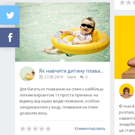
Як навчити дитину плавати на спині
27.05.2019
Сім'я
0
Для багатьох плавання на спині є найбільш
легким варіантом. І є проста причина: на
відміну від інших видів плавання, особою
© max-ke
занурюватися у воду, плавання на спині
розпалі,
дозволяє весь
наванта
знадоби
Комментировать
це стал