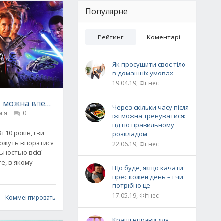
Популярне
Рейтинг
Коментарі
Як просушити своє тіло
в домашніх умовах
19.04.19, Фітнес
як можна вперше відкрити дитині світ &quot;Зоряних воє
Через скільки часу після
м'я
0
їжі можна тренуватися:
ивчити мову
гід по правильному
і 10 років, і ви
розкладом
можуть впоратися
22.06.19, Фітнес
ьностью всієї
те, в якому
Що буде, якщо качати
прес кожен день – і чи
потрібно це
17.05.19, Фітнес
Комментировать
Кращі вправи для