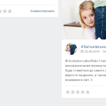
Комментировать
4 батьківськи
02.06.2019
Сі
© Evolution Labs/Flickr Ст
итину в 2018-2019 році
виховання може вплинути 
буде ставитися до самого с
виросте людиною, а також 
взаємини в сім'ї. З