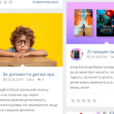
Комментировать
25 кращих сім
05.04.2019
Сі
Іноді батькам буває склад
до розмов про чесність, хо
Як допомогти дитині звикнути до нових окулярів: 6 по
гідність. Ці поняття досить
02.05.2019
Сім'я
0
дітям важко вникнути в їх 
менш, вони
gfire/iStock Шкільний сезон у
 а це означає, що через
ження деяким дітям можуть
тися окуляри. Не хвилюйтеся, якщо
ося з вашою дитиною.