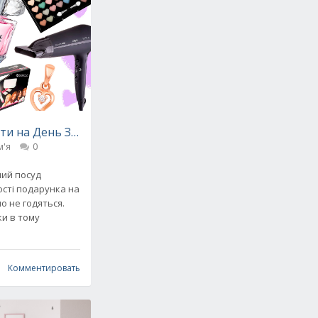
и на День Закоханих: кращі ідеї подарунків для жінок
м'я
0
ший посуд
ості подарунка на
 їх шкоду
о не годяться.
ки в тому
Комментировать