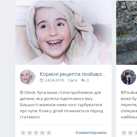
Корисні рецепти позбавлення від лупи у
24.04.2019
Сім'я
0
© IStock Лупа може стати проблемою для
©Pixaba
дитини, яка досягла підліткового віку.
може бу
Більшості малюків нема чого турбуватися
перегля
про лупи. Коли у дітей починається період
спілкува
статевого
найбіл
Комментировать