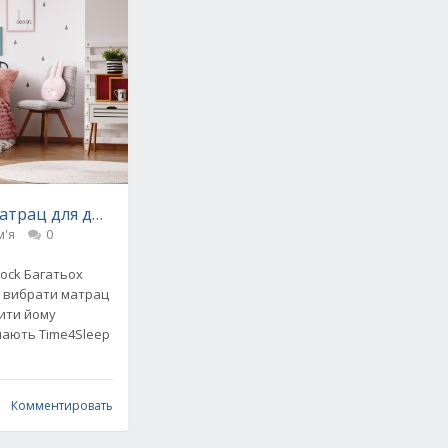
атрац для дитини: покрокова інструкція
м'я
0
tock Багатьох
к вибрати матрац
ів в житті
ити йому
знають Time4Sleep
Комментировать