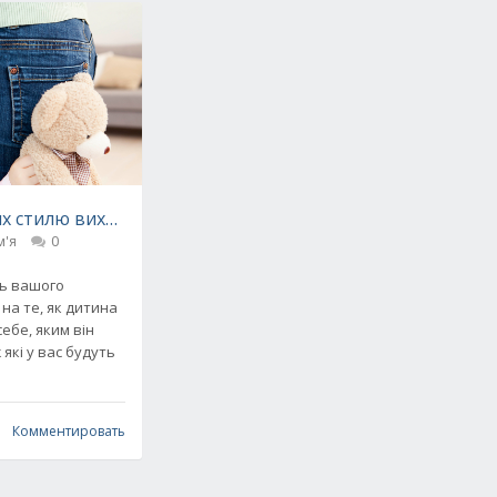
х стилю виховання і їх вплив на дітей
м'я
0
иль вашого
на те, як дитина
ебе, яким він
які у вас будуть
Комментировать