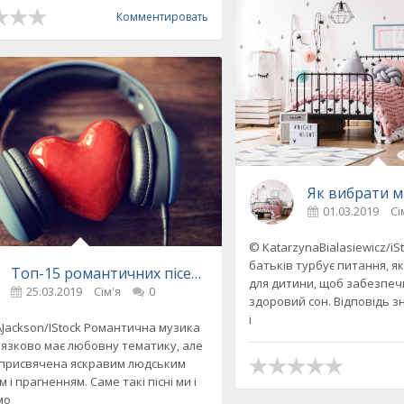
Комментировать
Як вибрати м
01.03.2019
Сі
опити за допомогою мови тіла
© KatarzynaBialasiewicz/iS
батьків турбує питання, я
Топ-15 романтичних пісень для найважливіших момент
для дитини, щоб забезпеч
25.03.2019
Сім'я
0
здоровий сон. Відповідь 
і
AJackson/IStock Романтична музика
'язково має любовну тематику, але
присвячена яскравим людським
 і прагненням. Саме такі пісні ми і
мо