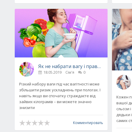
Як не набрати вагу і правильно харчуват
18.05.2019
Сім'я
0
Різкий набору ваги під час вагітності може
збільшити ризик ускладнень при пологах. І
навіть якщо ви спочатку страждаєте від
Кожен п
зайвих кілограмів – ви можете значно
вашої ди
знизити
сльози і
дядьки і
самих с
Комментировать