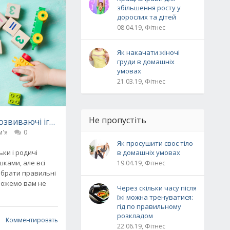
збільшення росту у
дорослих та дітей
08.04.19, Фітнес
Як накачати жіночі
груди в домашніх
умовах
21.03.19, Фітнес
Не пропустіть
озвиваючі ігри для дитини
м'я
0
Як просушити своє тіло
ки і родичі
в домашніх умовах
ками, але всі
19.04.19, Фітнес
ібрати правильні
можемо вам не
Через скільки часу після
їжі можна тренуватися:
гід по правильному
розкладом
Комментировать
22.06.19, Фітнес