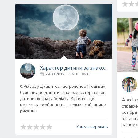
Характер дитини за знаком Зодіаку: щ
29.03.2019
Сім'я
0
©Pixabay Цікавитеся астрологією? Тоді вам
буде цікаво дізнатися про характер вашої
дитини по знаку Зодіаку! Дитина – це
©oxelo.
маленька особистість зі своїми особливими
справжня
рисами. І
розібрат
знайти с
вашому 
Комментировать