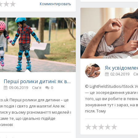
Комментировать
Як усвідомле
о потрібно знати про вашому малюку
02.04.2019
Сі
Перші ролики дитині: як вибрати взуття для спорту п
© LightFieldStudios/IStock
09.06.2019
Сім'я
0
— це зосередження уваги 
того, що ви робите в певн
co.uk Перші ролики для дитини – це
зонування тут і зараз, на в
 подія і свято для маляти! Але як
після. Тому
ися у всьому різноманітті моделей і
аме те, що ідеально підійде
синові