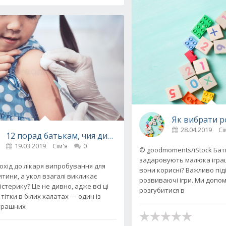
ися під час вагітності
Як вибрати р
28.04.2019
Сі
12 порад батькам, чия дитина боїться уколів
19.03.2019
Сім'я
0
© goodmoments/iStock Бать
задаровують малюка іграш
охід до лікаря випробування для
вони корисні? Важливо під
тини, а укол взагалі викликає
розвиваючі ігри. Ми допо
 істерику? Це не дивно, адже всі ці
розгубитися в
 тітки в білих халатах — один із
трашних