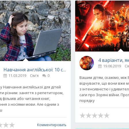
4 варіанти, 
19.06.2019
Сі
 дітей
Навчання англійської: 10 сайтів для дітей, де можна в
11.03.2019
Сім'я
0
Вашим дітям, скажімо, між 8 
відчуваєте, що вони вже 
y Навчання англійської для дітей
з інтенсивністю і удивител
ти різним: заняття з репетитором,
саги про Зоряні війни. Про
д фільмів або читання книг,
порядку
ння з носіями мови. Але одним з
ьш
Комментировать