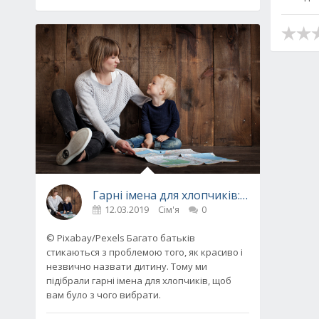
Гарні імена для хлопчиків: як назвати д
12.03.2019
Сім'я
0
© Pixabay/Pexels Багато батьків
стикаються з проблемою того, як красиво і
незвично назвати дитину. Тому ми
підібрали гарні імена для хлопчиків, щоб
вам було з чого вибрати.