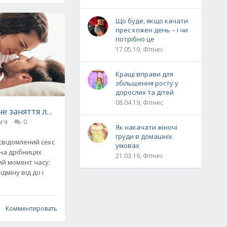
Що буде, якщо качати
прес кожен день – і чи
потрібно це
17.05.19, Фітнес
Кращі вправи для
збільшення росту у
дорослих та дітей
08.04.19, Фітнес
не заняття любов'ю може змінити ваші стосунки
м'я
0
Як накачати жіночі
равильно
груди в домашніх
 Усвідомлений секс
умовах
на дрібницях
21.03.19, Фітнес
ий момент часу:
ідміну від до і
Комментировать