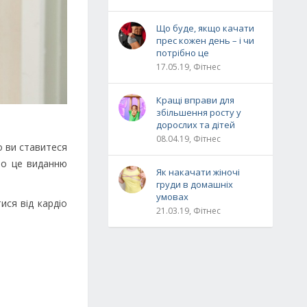
Що буде, якщо качати
прес кожен день – і чи
потрібно це
17.05.19, Фітнес
Кращі вправи для
збільшення росту у
дорослих та дітей
08.04.19, Фітнес
що ви ставитеся
Про це виданню
Як накачати жіночі
груди в домашніх
умовах
ися від кардіо
21.03.19, Фітнес