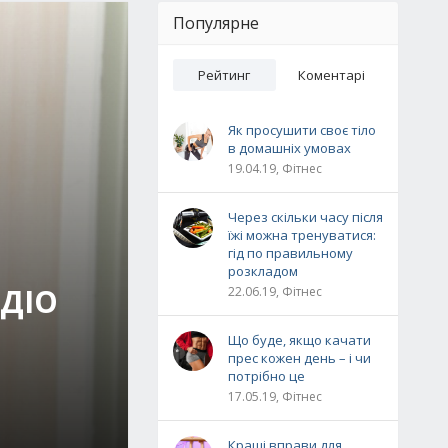
Популярне
Рейтинг
Коментарі
Як просушити своє тіло
в домашніх умовах
19.04.19, Фітнес
Через скільки часу після
їжі можна тренуватися:
гід по правильному
розкладом
РДІО
22.06.19, Фітнес
Що буде, якщо качати
прес кожен день – і чи
потрібно це
17.05.19, Фітнес
Кращі вправи для