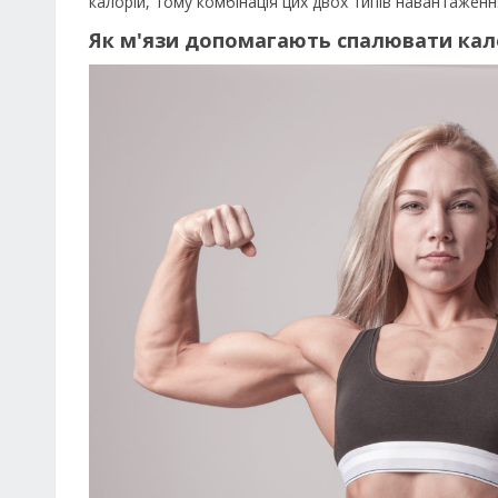
калорій, тому комбінація цих двох типів навантажен
Як м'язи допомагають спалювати кал