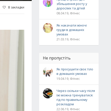
збільшення росту у
В закладки
дорослих та дітей
08.04.19, Фітнес
Як накачати жіночі
груди в домашніх
умовах
21.03.19, Фітнес
Не пропустіть
Як просушити своє тіло
в домашніх умовах
19.04.19, Фітнес
Через скільки часу після
їжі можна тренуватися:
гід по правильному
розкладом
22.06.19, Фітнес