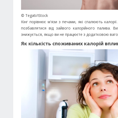
© Tegati/IStock
Кінг порівнює м'язи з печами, які спалюють калорі
позбавлятися від зайвого калорійного палива. В
знижується, якщо ви не працюєте з додатковою ваго
Як кількість споживаних калорій впли