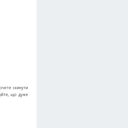
очете скинути
хуйте, що дуже