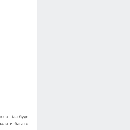
шого тіла буде
палити багато