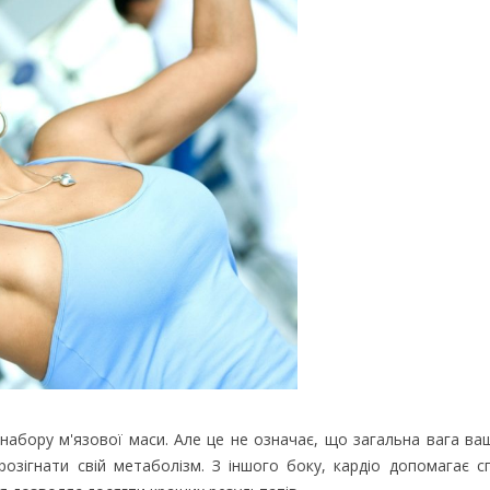
абору м'язової маси. Але це не означає, що загальна вага ва
озігнати свій метаболізм. З іншого боку, кардіо допомагає с