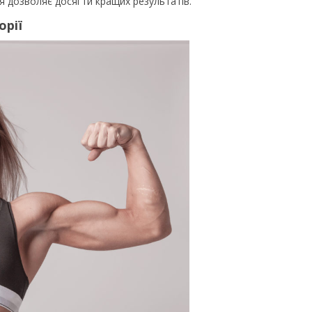
ня дозволяє досягти кращих результатів.
орії