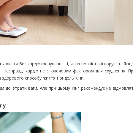
ять життя без кардіотренувань і ті, які їх повністю ігнорують. Як
ни. Насправді кардіо не є ключовим фактором для схуднення. 
а здорового способу життя Рондель Кінг.
м до втрати ваги. Але при цьому Кінг рекомендує не відмовлят
гу