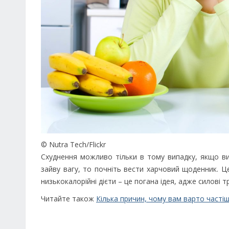
© Nutra Tech/Flickr
Схуднення можливо тільки в тому випадку, якщо ви
зайву вагу, то почніть вести харчовий щоденник. Ц
низькокалорійні дієти – це погана ідея, адже силові т
Читайте також
Кілька причин, чому вам варто часті