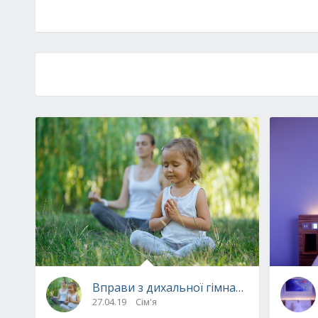
Вправи з дихальної гімнастики, яким в
27.04.19
Сім'я