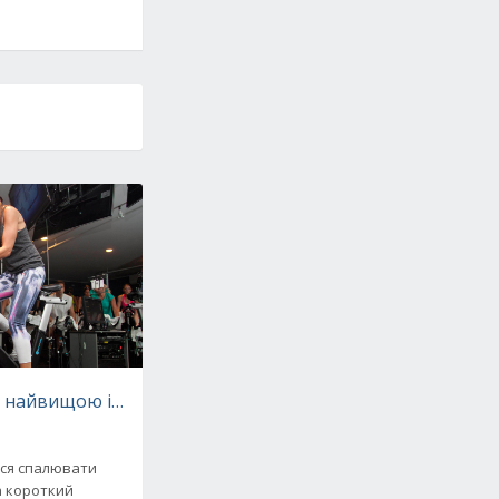
з найвищою інтенсивністю для швидкого спалювання ка
ися спалювати
за короткий