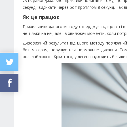
Суть даної дихальної практики полягає в тому, що пр
секунд і видихати через рот протягом 8 секунд. Так ви
Як це працює
Прихильники даного методу стверджують, що він і в
не тільки на ніч, але і в хвилюючі моменти, коли потр
Дивовижний результат від цього методу пов'язаний 
биття серця, порушується нормальне дихання. Том
розслаблюють. Крім того, у легені надходить більше 