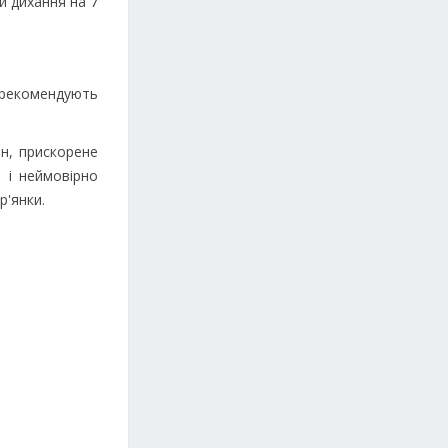
и дихання на 7
8 рекомендують
ін, прискорене
 і неймовірно
р'янки.