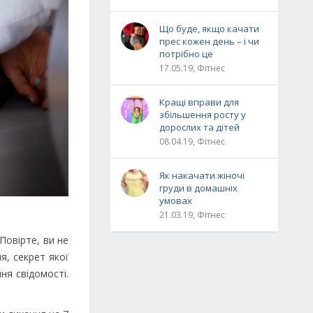
Що буде, якщо качати
прес кожен день – і чи
потрібно це
17.05.19, Фітнес
Кращі вправи для
збільшення росту у
дорослих та дітей
08.04.19, Фітнес
Як накачати жіночі
груди в домашніх
умовах
21.03.19, Фітнес
Повірте, ви не
я, секрет якої
ня свідомості.