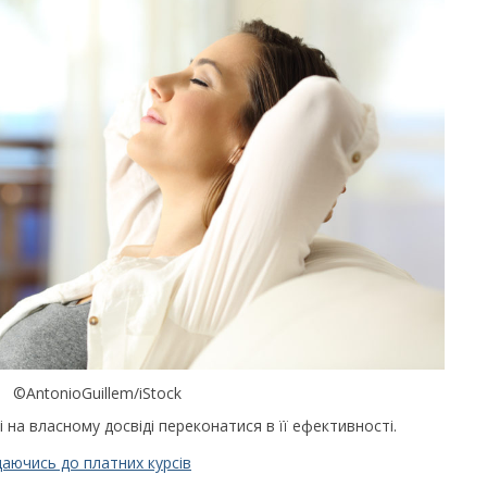
©AntonioGuillem/iStock
на власному досвіді переконатися в її ефективності.
даючись до платних курсів