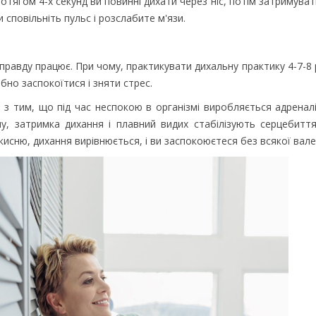
отягом 4-х секунд ви повинні дихати через ніс, потім затримуват
 сповільніть пульс і розслабите м'язи.
 правду працює. При чому, практикувати дихальну практику 4-7-
ібно заспокоїтися і зняти стрес.
з тим, що під час неспокою в організмі виробляється адренал
у, затримка дихання і плавний видих стабілізують серцебиття
кисню, дихання вирівнюється, і ви заспокоюєтеся без всякої вале