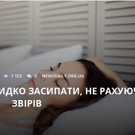
1 152
0
NEWSDAILY.ORG.UA
ИДКО ЗАСИПАТИ, НЕ РАХУ
ЗВІРІВ
ФІТНЕС