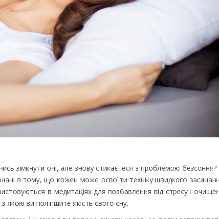
ючись зімкнути очі, але знову стикаєтеся з проблемою безсоння? 
онані в тому, що кожен може освоїти техніку швидкого засинанн
ристовуються в медитаціях для позбавлення від стресу і очищен
з якою ви поліпшите якість свого сну.