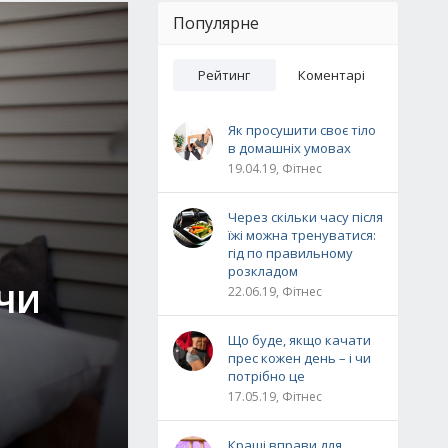
Популярне
Рейтинг
Коментарі
Як просушити своє тіло
в домашніх умовах
19.04.19, Фітнес
Через скільки часу після
їжі можна тренуватися:
гід по правильному
розкладом
ЮЧИ
22.06.19, Фітнес
Що буде, якщо качати
прес кожен день – і чи
потрібно це
17.05.19, Фітнес
Кращі вправи для