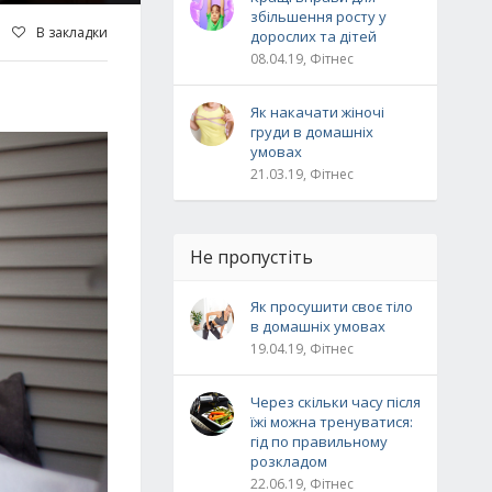
збільшення росту у
В закладки
дорослих та дітей
08.04.19, Фітнес
Як накачати жіночі
груди в домашніх
умовах
21.03.19, Фітнес
Не пропустіть
Як просушити своє тіло
в домашніх умовах
19.04.19, Фітнес
Через скільки часу після
їжі можна тренуватися:
гід по правильному
розкладом
22.06.19, Фітнес