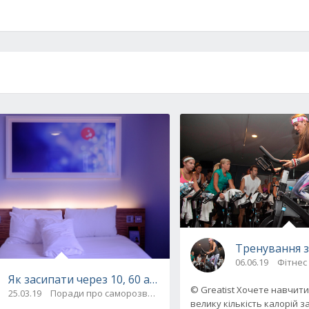
Тренування 
06.06.19
Фітнес
Як засипати через 10, 60 або 120 секунд
арто навчити свого малюка
© Greatist Хочете навчит
25.03.19
Поради про саморозвиток
велику кількість калорій 