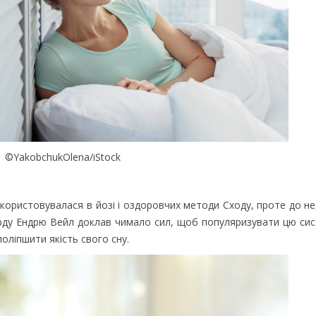
©YakobchukOlena/iStock
икористовувалася в йозі і оздоровчих методи Сходу, проте до н
арду Ендрю Вейл доклав чимало сил, щоб популяризувати цю сис
оліпшити якість свого сну.