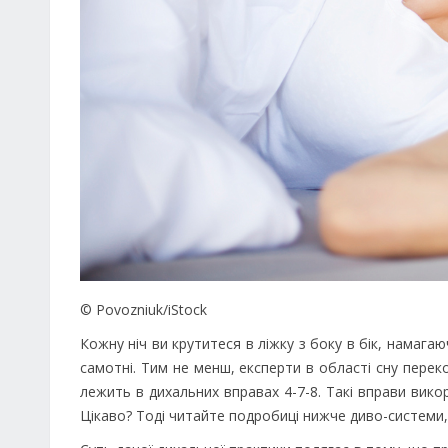
© Povozniuk/iStock
Кожну ніч ви крутитеся в ліжку з боку в бік, намага
самотні. Тим не менш, експерти в області сну перек
лежить в дихальних вправах 4-7-8. Такі вправи вико
Цікаво? Тоді читайте подробиці нижче диво-системи, 