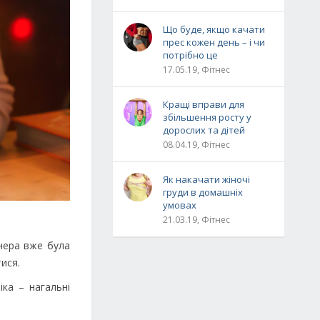
Що буде, якщо качати
прес кожен день – і чи
потрібно це
17.05.19, Фітнес
Кращі вправи для
збільшення росту у
дорослих та дітей
08.04.19, Фітнес
Як накачати жіночі
груди в домашніх
умовах
21.03.19, Фітнес
нера вже була
ися.
ка – нагальні