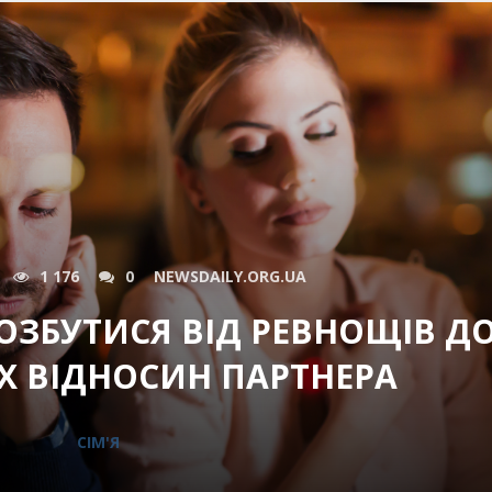
1 176
0
NEWSDAILY.ORG.UA
 ПОЗБУТИСЯ ВІД РЕВНОЩІВ Д
Х ВІДНОСИН ПАРТНЕРА
СІМ'Я