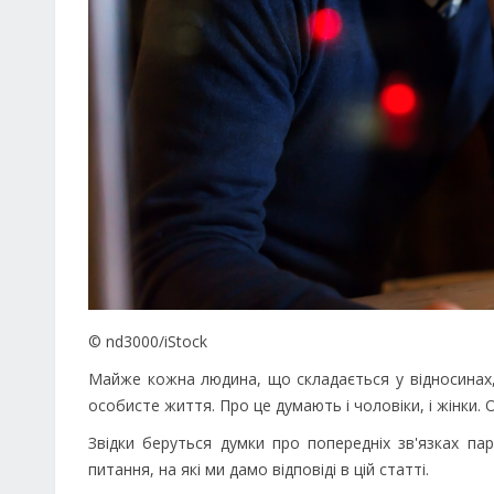
© nd3000/iStock
Майже кожна людина, що складається у відносинах,
особисте життя. Про це думають і чоловіки, і жінки.
Звідки беруться думки про попередніх зв'язках п
питання, на які ми дамо відповіді в цій статті.