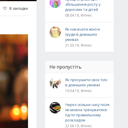
збільшення росту у
В закладки
дорослих та дітей
08.04.19, Фітнес
Як накачати жіночі
груди в домашніх
умовах
21.03.19, Фітнес
Не пропустіть
Як просушити своє тіло
в домашніх умовах
19.04.19, Фітнес
Через скільки часу після
їжі можна тренуватися:
гід по правильному
розкладом
22.06.19, Фітнес