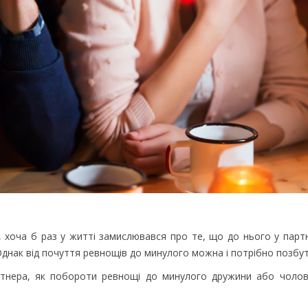
 хоча б раз у житті замислювався про те, що до нього у парт
 Однак від почуття ревнощів до минулого можна і потрібно позбут
артнера, як побороти ревнощі до минулого дружини або чолові