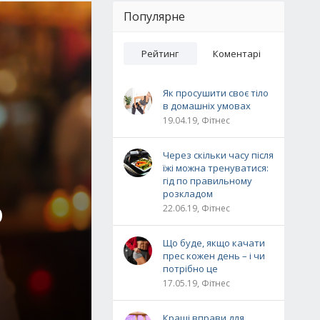
Популярне
Рейтинг
Коментарі
Як просушити своє тіло
в домашніх умовах
19.04.19, Фітнес
Через скільки часу після
їжі можна тренуватися:
гід по правильному
розкладом
О
22.06.19, Фітнес
Що буде, якщо качати
прес кожен день – і чи
потрібно це
17.05.19, Фітнес
Кращі вправи для