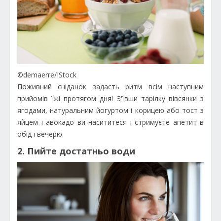
©demaerre/IStock
Поживний сніданок задасть ритм всім наступним
прийомів їжі протягом дня! З'ївши тарілку вівсянки з
ягодами, натуральним йогуртом і корицею або тост з
яйцем і авокадо ви насититеся і стримуєте апетит в
обід і вечерю.
2. Пийте достатньо води