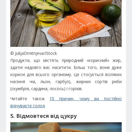
© JulijaDmitrijeva/IStock
Продукти, що містять природний «корисний» жир,
здатні надовго вас наситити. Більш того, вони дуже
корисні для всього організму. Це стосується всіляких
насіння чіа, льон, гарбуз), жирних сортів риби
(скумбрія, сардина, лосось) і горіхів.
Читайте також
10 причин, чому ви постійно
відчуваєте голод
5. Відмовтеся від цукру