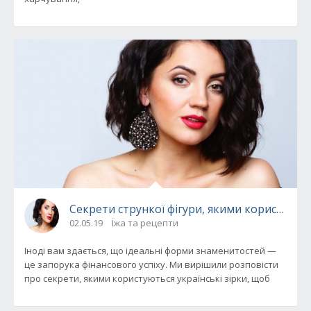
Секрети стрункої фігури, якими користують
02.05.19
Їжа та рецепти
Іноді вам здається, що ідеальні форми знаменитостей —
це запорука фінансового успіху. Ми вирішили розповісти
про секрети, якими користуються українські зірки, щоб