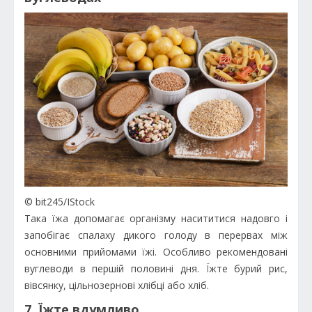
© bit245/IStock
Така їжа допомагає організму насититися надовго і
запобігає спалаху дикого голоду в перервах між
основними прийомами їжі. Особливо рекомендовані
вуглеводи в першій половині дня. Їжте бурий рис,
вівсянку, цільнозернові хлібці або хліб.
7. Їжте вдумливо