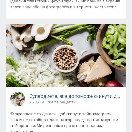
Ідеальні тіла і стрункі фігури зірок, які ми бачимо з екранів
телевізора або на фотографіях в інтернеті – часто теж є
Супердиета, яка допоможе скинути до 40 кг
26.06.19
Їжа та рецепти
© mydomaine.co Деколи, щоб скинути зайві кілограми,
зовсім не потрібно сідати на жорстку дієту і виснажувати
свій організм. Ми розповімо про основні правила
харчування,