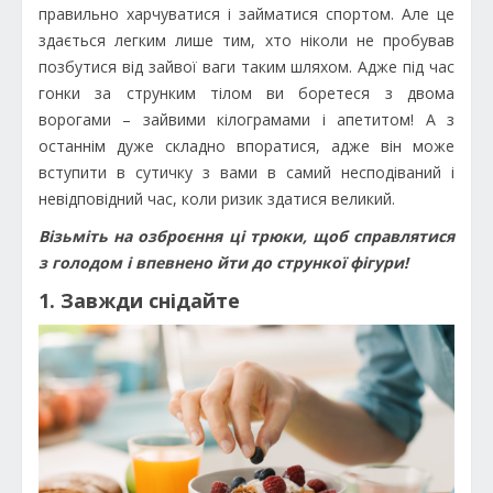
правильно харчуватися і займатися спортом. Але це
здається легким лише тим, хто ніколи не пробував
позбутися від зайвої ваги таким шляхом. Адже під час
гонки за струнким тілом ви боретеся з двома
ворогами – зайвими кілограмами і апетитом! А з
останнім дуже складно впоратися, адже він може
вступити в сутичку з вами в самий несподіваний і
невідповідний час, коли ризик здатися великий.
Візьміть на озброєння ці трюки, щоб справлятися
з голодом і впевнено йти до стрункої фігури!
1. Завжди снідайте