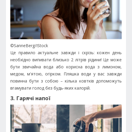
©SanneBerg/IStock
Це правило актуальне завжди і скрізь: кожен день
необхідно випивати близько 2 літрів рідини! Це може
бути звичайна вода або корисна вода з лимоном,
медом, м'ятою, огірком. Пляшка води у вас завжди
повинна бути з собою – кілька ковтків допоможуть
вгамувати голод без будь-яких калорій.
3. Гарячі напої