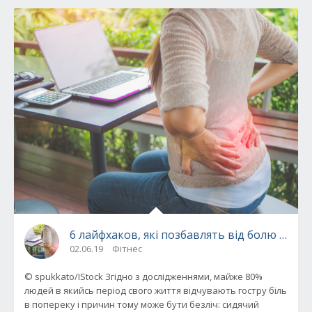
6 лайфхаков, які позбавлять від болю в по
02.06.19
Фітнес
© spukkato/IStock Згідно з дослідженнями, майже 80%
людей в якийсь період свого життя відчувають гостру біль
в попереку і причин тому може бути безліч: сидячий