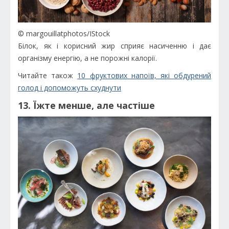
© margouillatphotos/IStock
Білок, як і корисний жир сприяє насиченню і дає
організму енергію, а не порожні калорії.
Читайте також
10 фруктових напоїв, які обдурений
голод і допоможуть схуднути
13. Їжте менше, але частіше