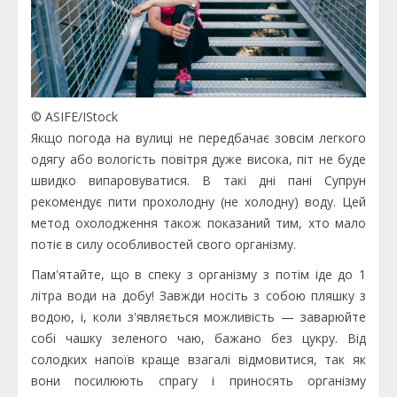
© ASIFE/IStock
Якщо погода на вулиці не передбачає зовсім легкого
одягу або вологість повітря дуже висока, піт не буде
швидко випаровуватися. В такі дні пані Супрун
рекомендує пити прохолодну (не холодну) воду. Цей
метод охолодження також показаний тим, хто мало
потіє в силу особливостей свого організму.
Пам'ятайте, що в спеку з організму з потім іде до 1
літра води на добу! Завжди носіть з собою пляшку з
водою, і, коли з'являється можливість — заварюйте
собі чашку зеленого чаю, бажано без цукру. Від
солодких напоїв краще взагалі відмовитися, так як
вони посилюють спрагу і приносять організму