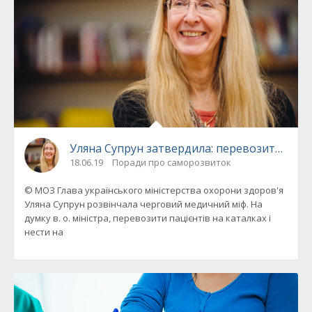
Уляна Супрун затвердила: перевозити паці
18.06.19
Поради про саморозвиток
© МОЗ Глава українського міністерства охорони здоров'я
Уляна Супрун розвінчала черговий медичний міф. На
думку в. о. міністра, перевозити пацієнтів на каталках і
нести на