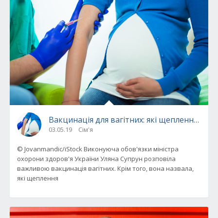
Вакцинація для вагітних: які щеплення пот
03.05.19
Сім'я
© Jovanmandic/iStock Виконуюча обов'язки міністра
охорони здоров'я України Уляна Супрун розповіла
важливою вакцинація вагітних. Крім того, вона назвала,
які щеплення