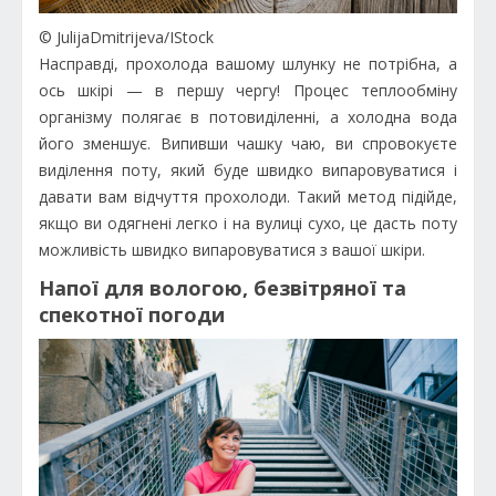
© JulijaDmitrijeva/IStock
Насправді, прохолода вашому шлунку не потрібна, а
ось шкірі — в першу чергу! Процес теплообміну
організму полягає в потовиділенні, а холодна вода
його зменшує. Випивши чашку чаю, ви спровокуєте
виділення поту, який буде швидко випаровуватися і
давати вам відчуття прохолоди. Такий метод підійде,
якщо ви одягнені легко і на вулиці сухо, це дасть поту
можливість швидко випаровуватися з вашої шкіри.
Напої для вологою, безвітряної та
спекотної погоди