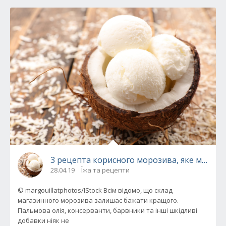
3 рецепта корисного морозива, яке можна 
28.04.19
Їжа та рецепти
© margouillatphotos/IStock Всім відомо, що склад
магазинного морозива залишає бажати кращого.
Пальмова олія, консерванти, барвники та інші шкідливі
добавки ніяк не