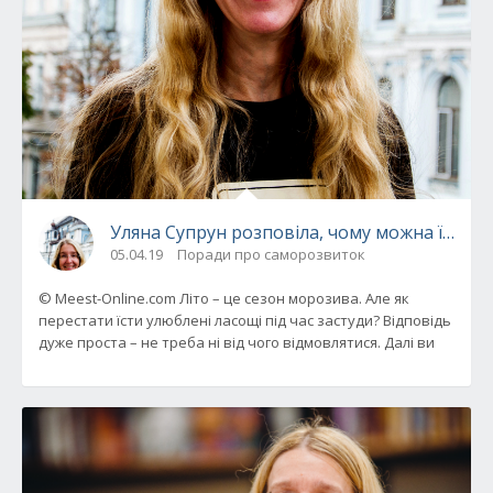
Уляна Супрун розповіла, чому можна їсти 
05.04.19
Поради про саморозвиток
© Meest-Online.com Літо – це сезон морозива. Але як
перестати їсти улюблені ласощі під час застуди? Відповідь
дуже проста – не треба ні від чого відмовлятися. Далі ви