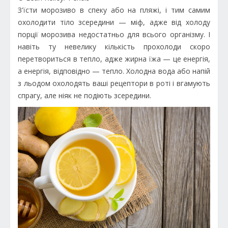
З'їсти морозиво в спеку або на пляжі, і тим самим
охолодити тіло зсередини — міф, адже від холоду
порції морозива недостатньо для всього організму. І
навіть ту невелику кількість прохолоди скоро
перетвориться в тепло, адже жирна їжа — це енергія,
а енергія, відповідно — тепло. Холодна вода або напій
з льодом охолодять ваші рецептори в роті і вгамують
спрагу, але ніяк не подіють зсередини.